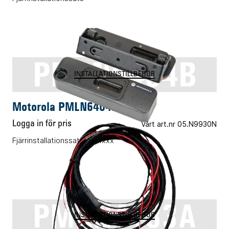
PMLN6404B
INSTALLATIONSTILLBEHÖR
Motorola PMLN6404B
Logga in för pris
Vårt art.nr 05.N9930N
Fjärrinstallationssats DM4xxx
PMKN4133A
INSTALLATIONSTILLBEHÖR