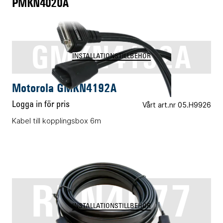
PMKN4020A
GMKN4192A
INSTALLATIONSTILLBEHÖR
Motorola GMKN4192A
Logga in för pris
Vårt art.nr 05.H9926
Kabel till kopplingsbox 6m
RKN4077
INSTALLATIONSTILLBEHÖR