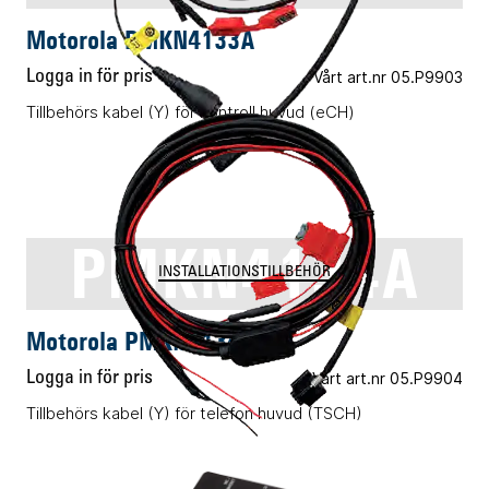
Motorola PMKN4133A
Logga in för pris
Vårt art.nr 05.P9903
Tillbehörs kabel (Y) för kontroll huvud (eCH)
PMKN4134A
INSTALLATIONSTILLBEHÖR
Motorola PMKN4134A
Logga in för pris
Vårt art.nr 05.P9904
Tillbehörs kabel (Y) för telefon huvud (TSCH)