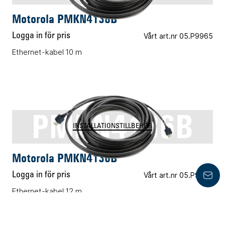
Motorola PMKN4138B
Logga in för pris
Vårt art.nr 05.P9965
Ethernet-kabel 10 m
PMKN4136B
INSTALLATIONSTILLBEHÖR
Motorola PMKN4136B
Logga in för pris
Vårt art.nr 05.P9966
Lämn
Ethernet-kabel 12 m