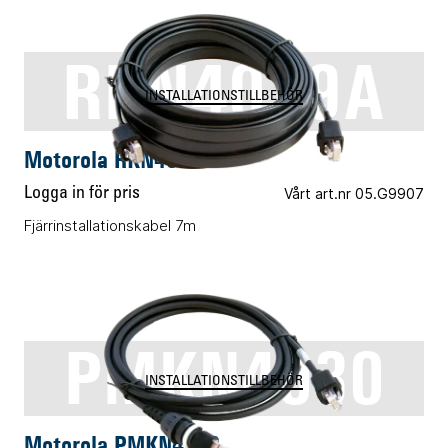
RKN4079A
INSTALLATIONSTILLBEHÖR
Motorola RKN4079A
Logga in för pris
Vårt art.nr 05.G9907
Fjärrinstallationskabel 7m
PMKN4030
INSTALLATIONSTILLBEHÖR
Motorola PMKN4030