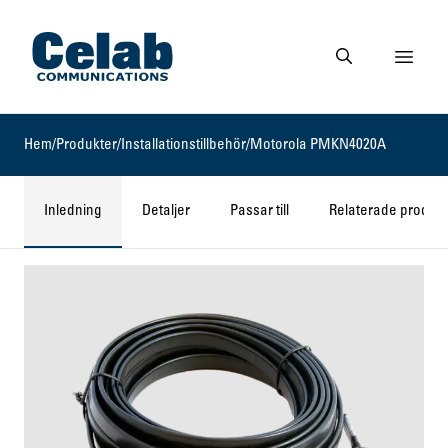
Gå till startsidan
Visa 
Gå till söksidan
Hem
/
Produkter
/
Installationstillbehör
/
Motorola PMKN4020A
Inledning
Detaljer
Passar till
Relaterade produkt