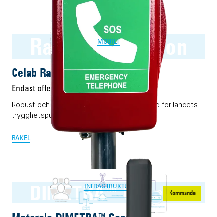
Rakel Nödtelefon
MOBILT
Celab Rakel Nödtelefon
Endast offert
Robust och lättanvänd nödtelefon utvecklad för landets
trygghetspunkter.
RAKEL
DIMETRA™ Connect
INFRASTRUKTUR
Kommande