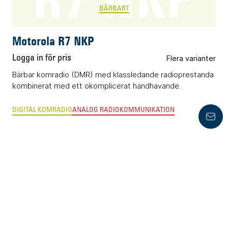
BÄRBART
Motorola R7 NKP
Logga in för pris
Flera varianter
Bärbar komradio (DMR) med klassledande radioprestanda
kombinerat med ett okomplicerat handhavande.
DIGITAL KOMRADIO
ANALOG RADIOKOMMUNIKATION
Lämn
MXM7000 RAKEL
MOBILT
Motorola MXM7000 RAKEL
Endast offert