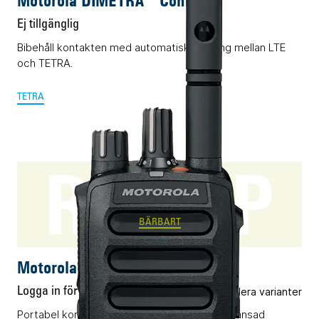
Motorola DIMETRA™ Connect
Ej tillgänglig
Bibehåll kontakten med automatisk roaming mellan LTE
och TETRA.
TETRA
R5 LKP
BÄRBART
Motorola R5 LKP
Logga in för pris
Flera varianter
Portabel komradio (DMR) utrustad med begränsad