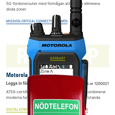
5G-fordonsrouter med förmågan att nästan eliminera
döda zoner.
MISSION-CRITICAL CONNECTIVITY
SWEN
R7Ex FKP
BÄRBART
Motorola R7Ex FKP
Logga in för pris
Vårt art.nr 1200021
ATEX-certifierad digital komradio (DMR) som kombinerar
moderna funktioner och klassledande radioprestanda.
DIGITAL KOMRADIO
ANALOG RADIOKOMMUNIKATION