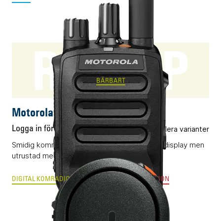
R5 NKP
BÄRBART
Motorola R5 NKP
Logga in för pris
Flera varianter
Smidig komradio (DMR) utan knappsats eller display men
utrustad med AI-optimerat ljud.
DIGITAL KOMRADIO
ANALOG RADIOKOMMUNIKATION