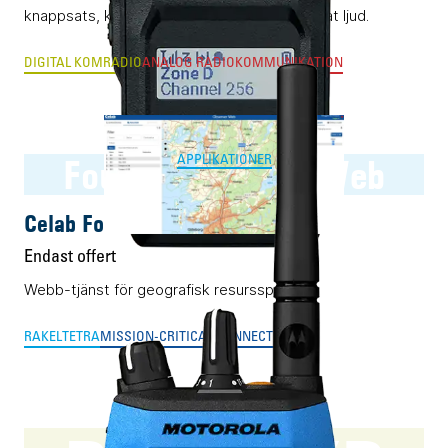
knappsats, kompakt display och AI-optimerat ljud.
DIGITAL KOMRADIO
ANALOG RADIOKOMMUNIKATION
Four:C Observer Web
APPLIKATIONER
Celab Four:C Observer Web
Endast offert
Webb-tjänst för geografisk resursspårning.
RAKEL
TETRA
MISSION-CRITICAL CONNECTIVITY