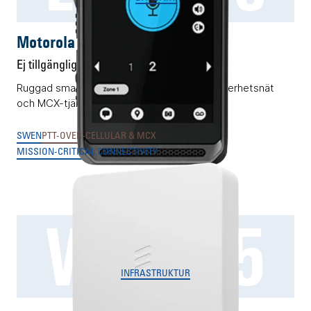
Motorola LEX L30
Ej tillgänglig
Ruggad smartphone för 3GPP-baserade säkerhetsnät
och MCX-tjänster.
SWEN
PTT-OVER-CELLULAR & MCX
MISSION-CRITICAL CONNECTIVITY
W2255
INFRASTRUKTUR