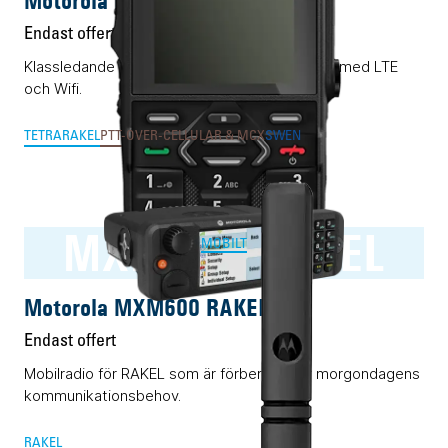
Motorola MXP660
Endast offert
Klassledande RAKEL/TETRA-terminal förädlad med LTE
och Wifi.
TETRA
RAKEL
PTT-OVER-CELLULAR & MCX
SWEN
MXM600 RAKEL
MOBILT
Motorola MXM600 RAKEL
Endast offert
Mobilradio för RAKEL som är förberedd för morgondagens
kommunikationsbehov.
RAKEL