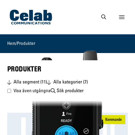
Gå till startsidan
Visa 
Gå till söksidan
Hem
/
Produkter
PRODUKTER
Alla segment (11)
Alla kategorier (7)
Sök
Visa även utgångna
LEX L30
Kommande
BÄRBART