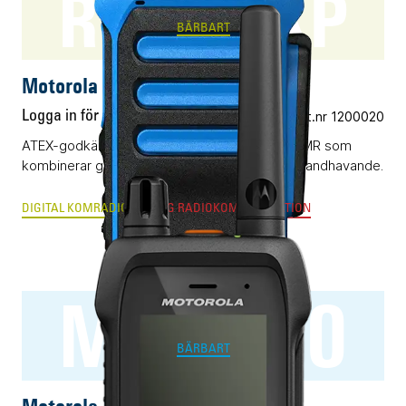
R7Ex NKP
BÄRBART
Motorola R7Ex NKP
Logga in för pris
Vårt art.nr 1200020
ATEX-godkänd digital komradio baserad på DMR som
kombinerar grym radioprestanda och enkelt handhavande.
DIGITAL KOMRADIO
ANALOG RADIOKOMMUNIKATION
MXP660
BÄRBART