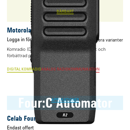
BÄRBART
Motorola R2
Logga in för pris
Flera varianter
Komradio (DMR) med beprövad funktionalitet och
förbättrad prestanda i ny kostym.
DIGITAL KOMRADIO
ANALOG RADIOKOMMUNIKATION
Four:C Automator
APPLIKATIONER
Celab Four:C Automator
Endast offert