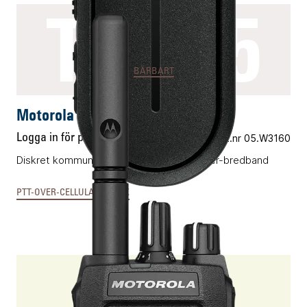
TLK25
BÄRBART
Motorola TLK25
Logga in för pris
Vårt art.nr 05.W3160
Diskret kommunikationsenhet för PTT-över-bredband
PTT-OVER-CELLULAR & MCX
R2