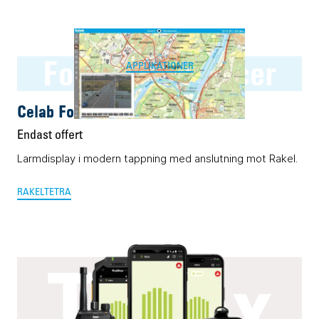
Four:C Announcer
APPLIKATIONER
Celab Four:C Announcer
Endast offert
Larmdisplay i modern tappning med anslutning mot Rakel.
RAKEL
TETRA
T.Flex