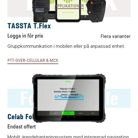
APPLIKATIONER
TASSTA T.Flex
Logga in för pris
Flera varianter
Gruppkommunikation i mobilen eller på anpassad enhet.
PTT-OVER-CELLULAR & MCX
Four:C Mobile
APPLIKATIONER
Celab Four:C Mobile
Endast offert
Mobilt ärendehanteringsystem med integrerad navigation.