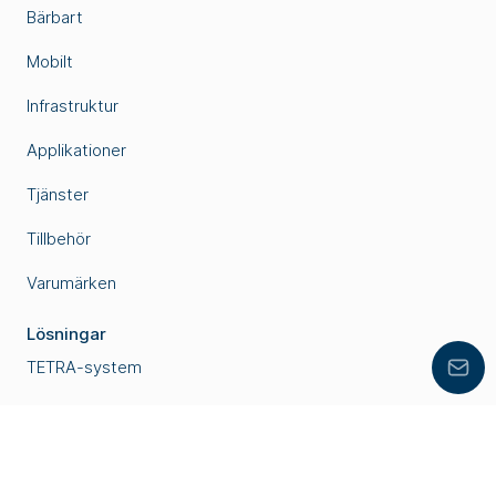
Bärbart
Mobilt
Infrastruktur
Applikationer
Tjänster
Tillbehör
Varumärken
Lösningar
TETRA-system
Lämn
Inomhustäckning
Motorola WAVE PTX