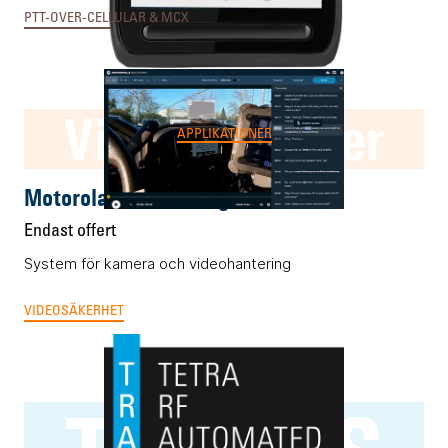
PTT-OVER-CELLULAR & MCX
VideoManager
APPLIKATIONER
Motorola VideoManager
Endast offert
System för kamera och videohantering
VIDEOSÄKERHET