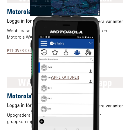
Motorola WAVE PTX™ dispatch
Logga in för pris
Flera varianter
Webb-baserad operatörsplats för PTToC-tjänsten
Motorola WAVE PTX™
PTT-OVER-CELLULAR & MCX
APPLIKATIONER
WAVE PTX™ mobile app
Motorola WAVE PTX™ mobile app
Logga in för pris
Flera varianter
Uppgradera era mobiltelefoner med omedelbar
gruppkommunikation.