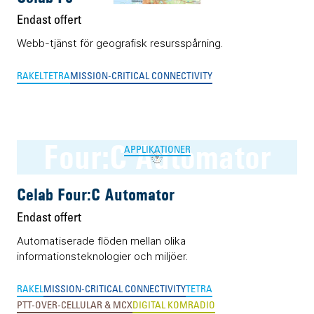
Endast offert
Webb-tjänst för geografisk resursspårning.
RAKEL
TETRA
MISSION-CRITICAL CONNECTIVITY
Four:C Automator
APPLIKATIONER
Celab Four:C Automator
Endast offert
Automatiserade flöden mellan olika
informationsteknologier och miljöer.
RAKEL
MISSION-CRITICAL CONNECTIVITY
TETRA
PTT-OVER-CELLULAR & MCX
DIGITAL KOMRADIO