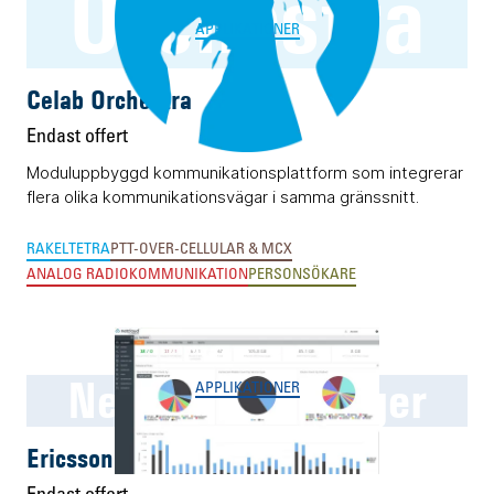
Orchestra
APPLIKATIONER
Celab Orchestra
Endast offert
Moduluppbyggd kommunikationsplattform som integrerar
flera olika kommunikationsvägar i samma gränssnitt.
RAKEL
TETRA
PTT-OVER-CELLULAR & MCX
ANALOG RADIOKOMMUNIKATION
PERSONSÖKARE
NetCloud Manager
APPLIKATIONER
Ericsson NetCloud Manager