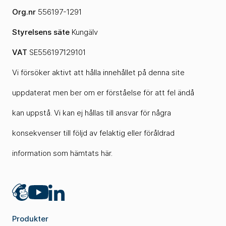
Org.nr
556197-1291
Styrelsens säte
Kungälv
VAT
SE556197129101
Vi försöker aktivt att hålla innehållet på denna site
uppdaterat men ber om er förståelse för att fel ändå
kan uppstå. Vi kan ej hållas till ansvar för några
konsekvenser till följd av felaktig eller föråldrad
information som hämtats här.
Mailchimp
LinkedIn
YouTube
Produkter