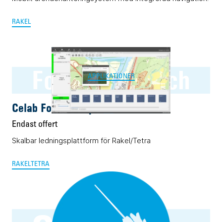
RAKEL
Four:C Dispatch
APPLIKATIONER
Celab Four:C Dispatch
Endast offert
Skalbar ledningsplattform för Rakel/Tetra
RAKEL
TETRA