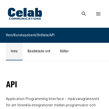
Gå till startsidan
Visa 
Gå till söksidan
Hem
/
Kunskapsbank
/
Ordlista
/
API
Intro
Besläktade ord
Källor
API
Application Programming Interface - mjukvarugränssnitt
för att förenkla integrationer mellan programvaror och