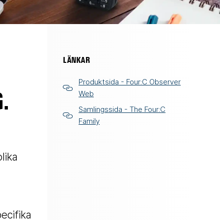
LÄNKAR
Produktsida - Four:C Observer
.
Web
Samlingssida - The Four:C
Family
lika
ecifika