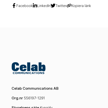
Facebook
LinkedIn
Twitter
Kopiera länk
Celab Communications AB
Org.nr
556197-1291
Styrelsens säte
Kungälv