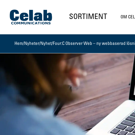
Gå till startsidan
SORTIMENT
OM CE
Hem
/
Nyheter
/
Nyhet
/
Four:C Observer Web – ny webbaserad lösnin