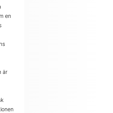
a
om en
s
ens
n är
m
sk
tionen