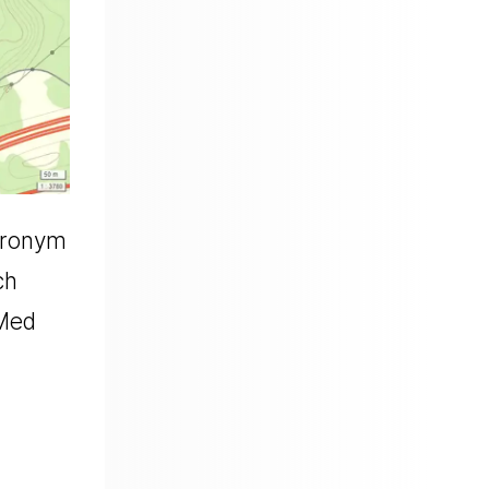
akronym
ch
 Med