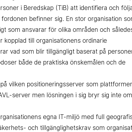
rsoner i Beredskap (TiB) att identifiera och följ
r fordonen befinner sig. En stor organisation s
tidigt som ansvarar för olika områden och sålede
r kopplad till organisationens ordinarie
ar vad som blir tillgängligt baserat på person
lgodoser både de praktiska önskemålen och de
på vilken positioneringsserver som plattforme
AVL-server men lösningen i sig bryr sig inte o
rganisationens egna IT-miljö med full geografi
säkerhets- och tillgänglighetskrav som organisa