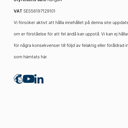
VAT
SE556197129101
Vi försöker aktivt att hålla innehållet på denna site uppda
om er förståelse för att fel ändå kan uppstå. Vi kan ej hållas
för några konsekvenser till följd av felaktig eller föråldrad 
som hämtats här.
Mailchimp
LinkedIn
YouTube