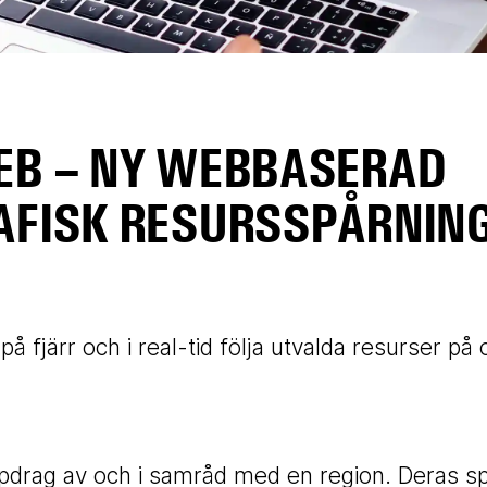
EB – NY WEBBASERAD
AFISK RESURSSPÅRNING
järr och i real-tid följa utvalda resurser på o
pdrag av och i samråd med en region. Deras sp