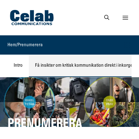
Gå till startsidan
Visa 
Gå till söksidan
Hem
/
Prenumerera
Intro
Få insikter om kritisk kommunikation direkt i inkorgen
PRENUMERERA