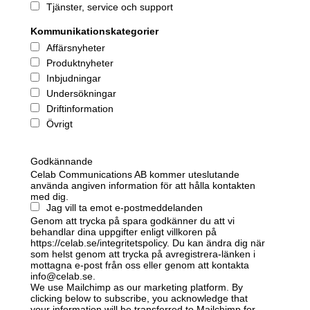
Tjänster, service och support
Kommunikationskategorier
Affärsnyheter
Produktnyheter
Inbjudningar
Undersökningar
Driftinformation
Övrigt
Godkännande
Celab Communications AB kommer uteslutande
använda angiven information för att hålla kontakten
med dig.
Jag vill ta emot e-postmeddelanden
Genom att trycka på spara godkänner du att vi
behandlar dina uppgifter enligt villkoren på
https://celab.se/integritetspolicy. Du kan ändra dig när
som helst genom att trycka på avregistrera-länken i
mottagna e-post från oss eller genom att kontakta
info@celab.se.
We use Mailchimp as our marketing platform. By
clicking below to subscribe, you acknowledge that
your information will be transferred to Mailchimp for