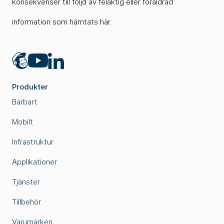
konsekvenser till följd av felaktig eller föråldrad
information som hämtats här.
Mailchimp
LinkedIn
YouTube
Produkter
Bärbart
Mobilt
Infrastruktur
Applikationer
Tjänster
Tillbehör
Varumärken