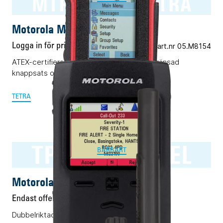
MTP8500Ex TETRA
Motorola MTP8500Ex TETRA
Logga in för pris
Vårt art.nr 05.M8154
ATEX-certifierad TETRA-terminal med begränsad
knappsats och dubbla displayer.
TETRA
TPG2200 RAKEL
BÄRBART
Motorola TPG2200 RAKEL
Endast offert
Dubbelriktad personsökare för RAKEL.