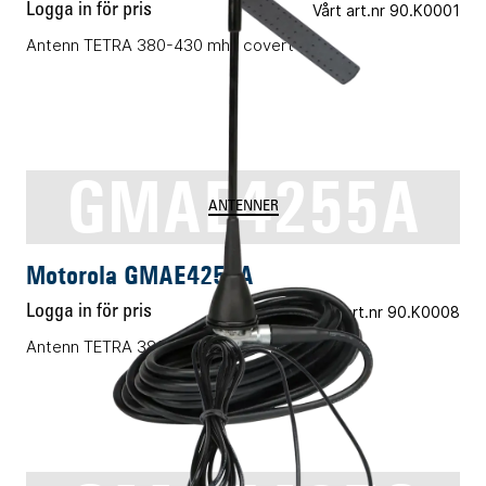
Logga in för pris
Vårt art.nr 90.K0001
Antenn TETRA 380-430 mhz covert
GMAE4255A
ANTENNER
Motorola GMAE4255A
Logga in för pris
Vårt art.nr 90.K0008
Antenn TETRA 380-400 MHz bil montage