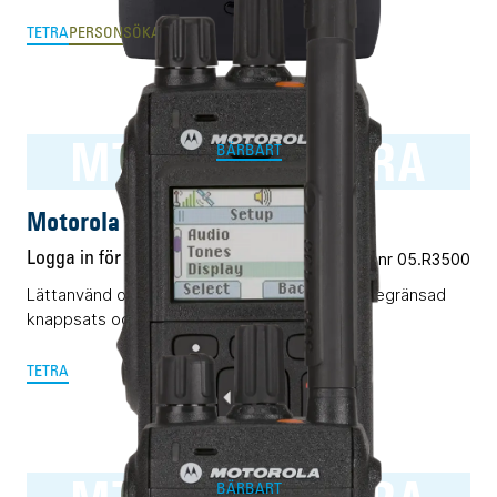
TETRA
PERSONSÖKARE
MTP3500 TETRA
BÄRBART
Motorola MTP3500 TETRA
Logga in för pris
Vårt art.nr 05.R3500
Lättanvänd och pålitlig TETRA-terminal med begränsad
knappsats och display.
TETRA
BÄRBART