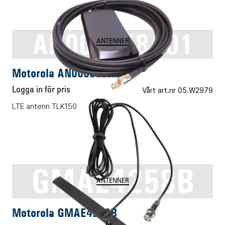
AN000358A01
ANTENNER
Motorola AN000358A01
Logga in för pris
Vårt art.nr 05.W2979
LTE antenn TLK150
GMAE4258B
ANTENNER
Motorola GMAE4258B