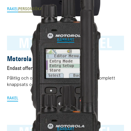
RAKEL
PERSONSÖKARE
MTP3550 RAKEL
BÄRBART
Motorola MTP3550 RAKEL
Endast offert
Pålitlig och okomplicerad Rakelterminal med komplett
knappsats och display.
RAKEL
BÄRBART