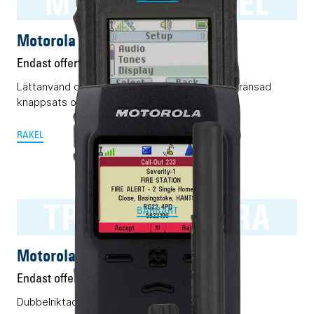
MTP3500 RAKEL
Motorola MTP3500 RAKEL
Endast offert
Lättanvänd och pålitlig Rakelterminal med begränsad
knappsats och display.
RAKEL
TPG2200 TETRA
BÄRBART
Motorola TPG2200 TETRA
Endast offert
Dubbelriktad personsökare för TETRA.