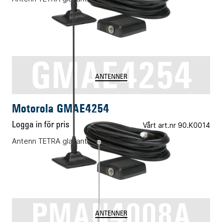
GMAE4254
ANTENNER
Motorola GMAE4254
Logga in för pris
Vårt art.nr 90.K0014
Antenn TETRA glasantenn 410-430 MHz
PMAN4008A
ANTENNER