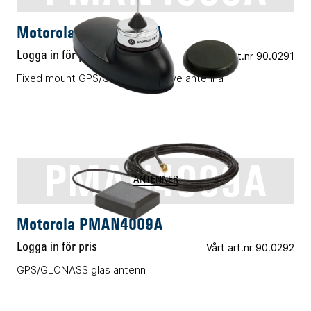
Motorola PMAN4008A
Logga in för pris
Vårt art.nr 90.0291
Fixed mount GPS/GLONASS active antenna
PMAN4009A
ANTENNER
Motorola PMAN4009A
Logga in för pris
Vårt art.nr 90.0292
GPS/GLONASS glas antenn