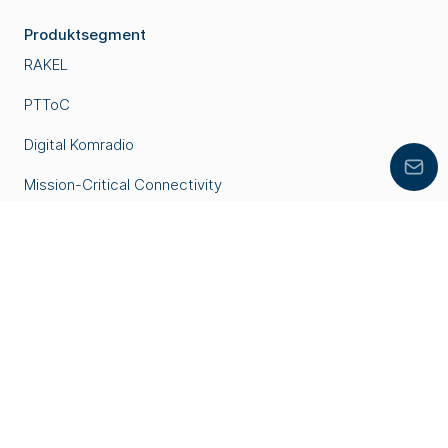
Produktsegment
RAKEL
PTToC
Digital Komradio
Lämn
Mission-Critical Connectivity
TETRA
Videosäkerhet
Analog Radio
Om Celab
Nyheter
Arbeta hos oss