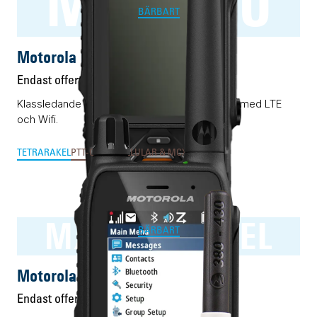
MXP660
BÄRBART
Motorola MXP660
Endast offert
Klassledande RAKEL/TETRA-terminal förädlad med LTE
och Wifi.
TETRA
RAKEL
PTT-OVER-CELLULAR & MCX
SWEN
MXP600 RAKEL
BÄRBART
Motorola MXP600 RAKEL
Endast offert