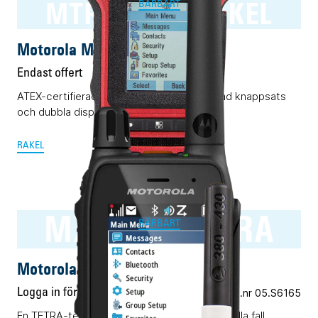
MTP8500Ex RAKEL
BÄRBART
Motorola MTP8500Ex RAKEL
Endast offert
ATEX-certifierad Rakelmobil med begränsad knappsats
och dubbla displayer.
RAKEL
MXP600 TETRA
BÄRBART
Motorola MXP600 TETRA
Logga in för pris
Vårt art.nr 05.S6165
En TETRA-terminal för alla ändamål. Nästan i alla fall.