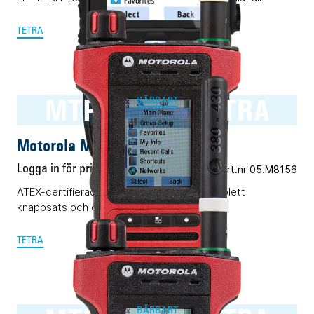
TETRA
MTP8550Ex TETRA
BÄRBART
Motorola MTP8550Ex TETRA
Logga in för pris
Vårt art.nr 05.M8156
ATEX-certifierad TETRA-terminal med komplett
knappsats och displayer.
TETRA
BÄRBART