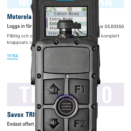
MTP3550 TETRA
Motorola MTP3550 TETRA
Logga in för pris
Vårt art.nr 05.R3550
Pålitlig och okomplicerad TETRA-terminal med komplett
knappsats och display.
TETRA
TRICS T10
BÄRBART
Savox TRICS T10
Endast offert