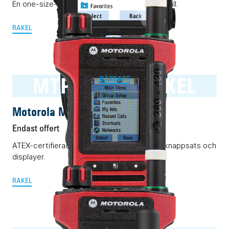
En one-size-fits-all Rakelmobil. Nästan i alla fall.
RAKEL
MTP8550Ex RAKEL
BÄRBART
Motorola MTP8550Ex RAKEL
Endast offert
ATEX-certifierad Rakelmobil med komplett knappsats och
displayer.
RAKEL