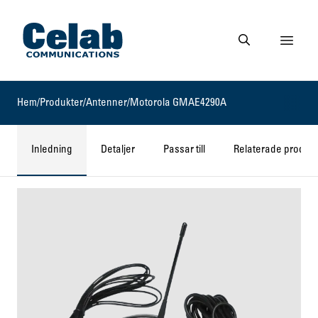
Gå till startsidan
Visa 
Gå till söksidan
Hem
/
Produkter
/
Antenner
/
Motorola GMAE4290A
Inledning
Detaljer
Passar till
Relaterade produkt