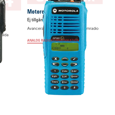
Motorola GP380Ex
Ej tillgänglig
Avancerad explosionsskyddad komradio
sålda
ANALOG RADIOKOMMUNIKATION