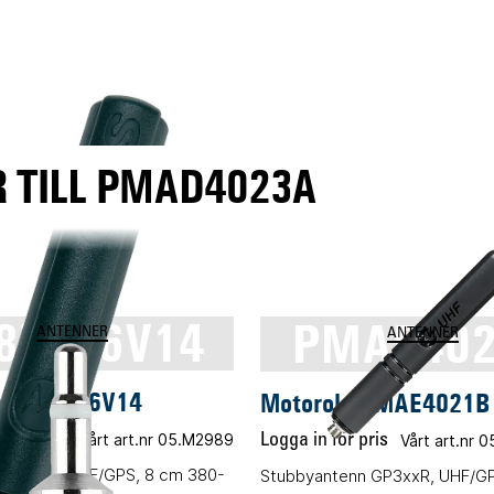
 TILL PMAD4023A
87526V14
PMAE40
ANTENNER
ANTENNER
a 8587526V14
Motorola PMAE4021B
 pris
Vårt art.nr 05.M2989
Logga in för pris
Vårt art.nr
nn, ATEX UHF/GPS, 8 cm 380-
Stubbyantenn GP3xxR, UHF/G