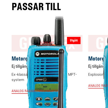
PASSAR TILL
GP680Ex
G
Utgått
BÄRBART
Motorola GP680Ex
Motorol
Ej tillgänglig
Ej tillgängli
Ex-klassad komradio för trunkade MPT-
Explosionss
system
ANALOG RAD
ANALOG RADIOKOMMUNIKATION