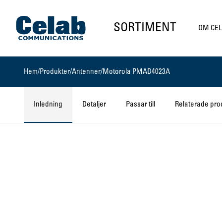
Gå till startsidan
SORTIMENT
OM CE
Hem
/
Produkter
/
Antenner
/
Motorola PMAD4023A
Inledning
Detaljer
Passar till
Relaterade pro