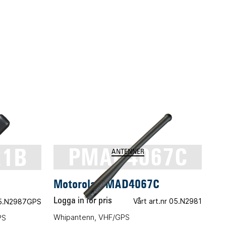
21B
PMAD4067C
ANTENNER
Motorola PMAD4067C
Logga in för pris
Vårt art.nr 05.N2981
 05.N2987GPS
Whipantenn, VHF/GPS
PS