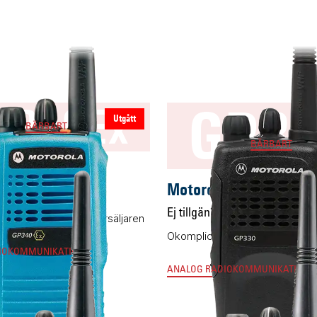
GP3
P340Ex
Utgått
BÄRBART
BÄRBART
a GP340Ex
Motorola GP330
g
Ej tillgänglig
kyddad variant av storsäljaren
Okomplicerad komradio med hö
IOKOMMUNIKATION
ANALOG RADIOKOMMUNIKATION