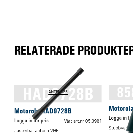
RELATERADE PRODUKTER
HAD9728B
85
ANTENNER
Motorol
Motorola HAD9728B
Logga in för
Logga in för pris
Vårt art.nr 05.3981
Stubbyante
Justerbar antenn VHF