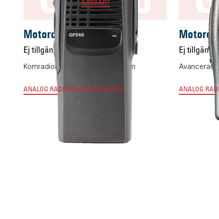
BÄRBART
Motorola GP340
Motorol
Ej tillgänglig
Ej tillgängli
Komradion som satte standarden
Avancerad 
ANALOG RADIOKOMMUNIKATION
ANALOG RAD