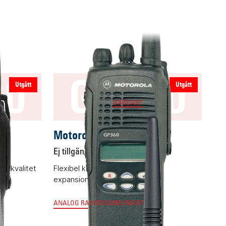
30
GP360
Utgått
Utgått
BÄRBART
Motorola GP360
Ej tillgänglig
g kvalitet
Flexibel komradio med
expansionsmöjligheter
ANALOG RADIOKOMMUNIKATION