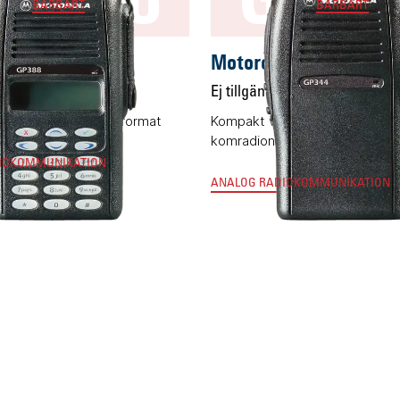
BÄRBART
BÄRBART
a GP388
Motorola GP344
g
Ej tillgänglig
komradio i kompakt format
Kompakt version av den mest 
komradion
IOKOMMUNIKATION
ANALOG RADIOKOMMUNIKATION