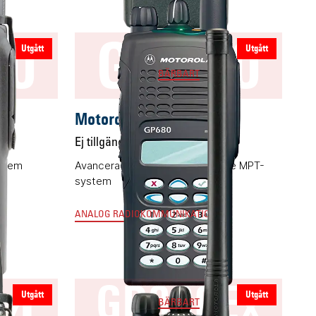
40
GP680
Utgått
Utgått
BÄRBART
Motorola GP680
Ej tillgänglig
ystem
Avancerad komradio för trunkade MPT-
system
ANALOG RADIOKOMMUNIKATION
44
GP380Ex
Utgått
Utgått
BÄRBART