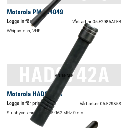
Motorola PMAD4049
Logga in för pris
Vårt art.nr 05.E2985ATEB
Whipantenn, VHF
HAD9742A
ANTENNER
Motorola HAD9742A
Logga in för pris
Vårt art.nr 05.E2985S
Stubbyantenn, VHF, 146-162 MHz 9 cm