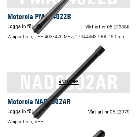
Motorola PMAE4022B
Logga in för pris
Vårt art.nr 05.E3988R
Whipantenn, UHF 403-470 MHz,GP344/MXP600 160 mm
NAD6502AR
ANTENNER
Motorola NAD6502AR
Logga in för pris
Vårt art.nr 05.E2979
Whipantenn, VHF