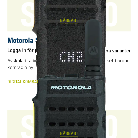
SL1600
BÄRBART
Motorola SL1600
Logga in för pris
Flera varianter
Avskalad radio baserad på DMR som ger uttrycket bärbar
komradio ny innebörd.
DIGITAL KOMRADIO
ANALOG RADIOKOMMUNIKATION
SL2600
BÄRBART