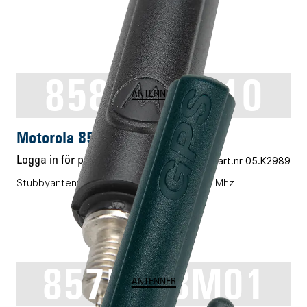
8586381J10
ANTENNER
Motorola 8586381J10
Logga in för pris
Vårt art.nr 05.K2989
Stubbyantenn, UHF/GPS, 5.5 cm 380-430 Mhz
8575278M01
ANTENNER