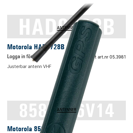
HAD9728B
ANTENNER
Motorola HAD9728B
Logga in för pris
Vårt art.nr 05.3981
Justerbar antenn VHF
8587526V14
ANTENNER
Motorola 8587526V14