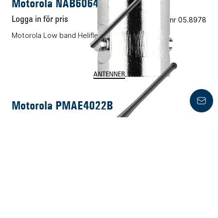
Motorola NAB6064B
Logga in för pris
Vårt art.nr 05.8978
Motorola Low band Heliflex antenn 30-50 Mhz
ANTENNER
Motorola PMAE4022B
Lämn
Logga in för pris
Vårt art.nr 05.E3988R
Whipantenn, UHF 403-470 MHz,GP344/MXP600 160 mm
ANTENNER
Motorola NAD6502AR