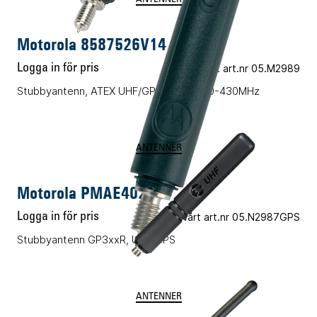
Motorola 8587526V14
Logga in för pris
Vårt art.nr 05.M2989
Stubbyantenn, ATEX UHF/GPS, 8 cm 380-430MHz
ANTENNER
Motorola PMAE4021B
Logga in för pris
Vårt art.nr 05.N2987GPS
Stubbyantenn GP3xxR, UHF/GPS
ANTENNER