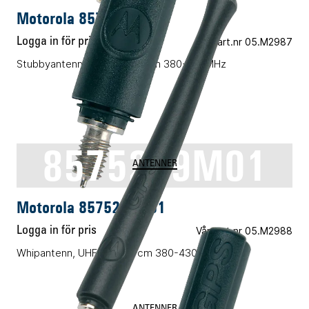
Motorola 8575278M01
Logga in för pris
Vårt art.nr 05.M2987
Stubbyantenn, UHF/GPS, 8 cm 380-430MHz
8575279M01
ANTENNER
Motorola 8575279M01
Logga in för pris
Vårt art.nr 05.M2988
Whipantenn, UHF/GPS, 11 cm 380-430 Mhz
ANTENNER