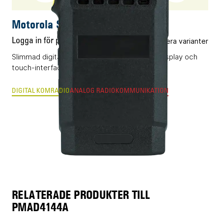
Motorola SL2600
Logga in för pris
Flera varianter
Slimmad digital komradio (DMR) med infälld display och
touch-interface.
DIGITAL KOMRADIO
ANALOG RADIOKOMMUNIKATION
RELATERADE PRODUKTER TILL
PMAD4144A