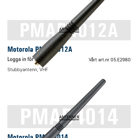
PMAD4012A
ANTENNER
Motorola PMAD4012A
Logga in för pris
Vårt art.nr 05.E2980
Stubbyantenn, VHF
PMAD4014
ANTENNER
Motorola PMAD4014