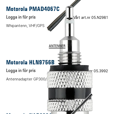
Motorola PMAD4067C
Logga in för pris
Vårt art.nr 05.N2981
Whipantenn, VHF/GPS
ANTENNER
Motorola HLN9756B
Logga in för pris
Vårt art.nr 05.3992
Antennadapter GP300/340
ANTENNER