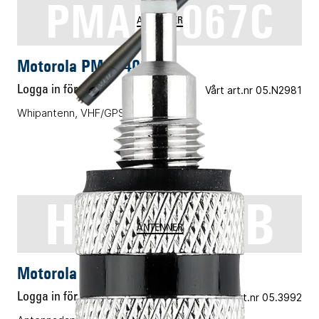
PMAD4067C
ANTENNER
Motorola PMAD4067C
Logga in för pris
Vårt art.nr 05.N2981
Whipantenn, VHF/GPS
HLN9756B
ANTENNER
Motorola HLN9756B
Logga in för pris
Vårt art.nr 05.3992