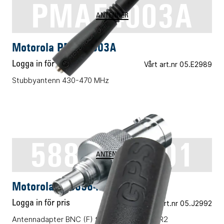
PMAE4003A
ANTENNER
Motorola PMAE4003A
Logga in för pris
Vårt art.nr 05.E2989
Stubbyantenn 430-470 MHz
5886564Z01
ANTENNER
Motorola 5886564Z01
Logga in för pris
Vårt art.nr 05.J2992
Antennadapter BNC (F) till CP040/DP1400/R2