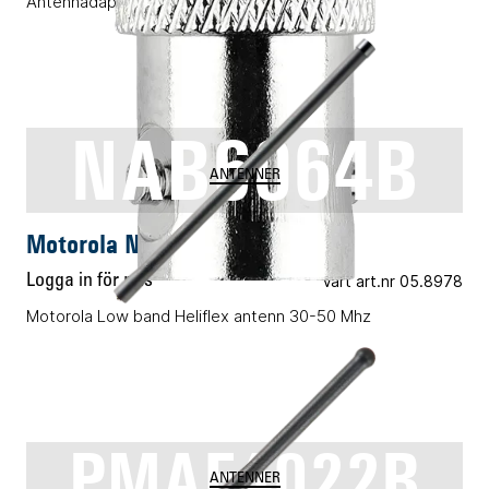
Antennadapter GP300/340
NAB6064B
ANTENNER
Motorola NAB6064B
Logga in för pris
Vårt art.nr 05.8978
Motorola Low band Heliflex antenn 30-50 Mhz
PMAE4022B
ANTENNER