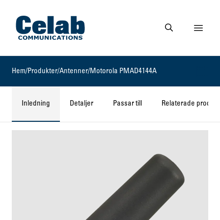
Gå till startsidan
Visa 
Gå till söksidan
Hem
/
Produkter
/
Antenner
/
Motorola PMAD4144A
Inledning
Detaljer
Passar till
Relaterade produkt