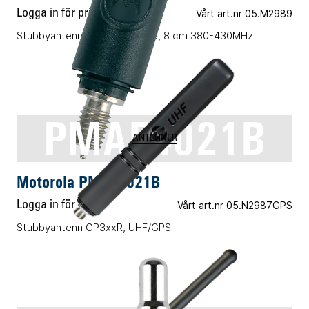
Logga in för pris
Vårt art.nr 05.M2989
Stubbyantenn, ATEX UHF/GPS, 8 cm 380-430MHz
PMAE4021B
ANTENNER
Motorola PMAE4021B
Logga in för pris
Vårt art.nr 05.N2987GPS
Stubbyantenn GP3xxR, UHF/GPS