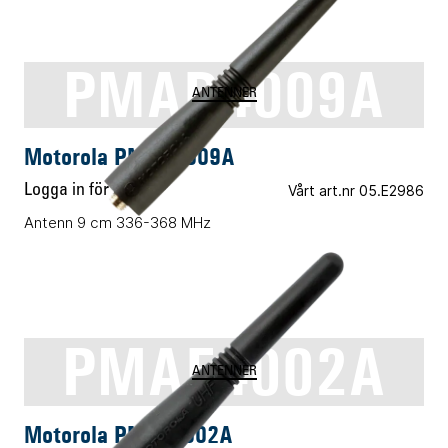
PMAD4009A
ANTENNER
Motorola PMAD4009A
Logga in för pris
Vårt art.nr 05.E2986
Antenn 9 cm 336-368 MHz
PMAE4002A
ANTENNER
Motorola PMAE4002A