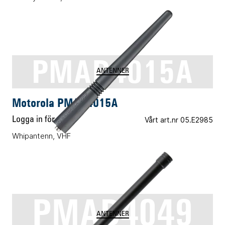
PMAD4015A
ANTENNER
Motorola PMAD4015A
Logga in för pris
Vårt art.nr 05.E2985
Whipantenn, VHF
PMAD4049
ANTENNER