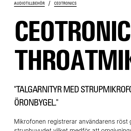
/
AUDIOTILLBEHÖR
CEOTRONICS
CEOTRONIC
THROATMI
"TALGARNITYR MED STRUPMIKROF
ÖRONBYGEL."
Mikrofonen registrerar användarens rös
struphuvudet vilket medför att omgivning