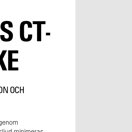
S CT-
KE
ON OCH
t genom
sljud minimeras.