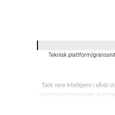
Teknisk plattform/gränssni
Tack vare intelligens i såväl
varandra och anpassar automati
oberoende av aktuel