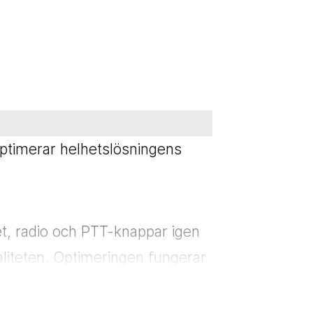
optimerar helhetslösningens
et, radio och PTT-knappar igen
aliteten. Optimeringen fungerar
anslutet headset och