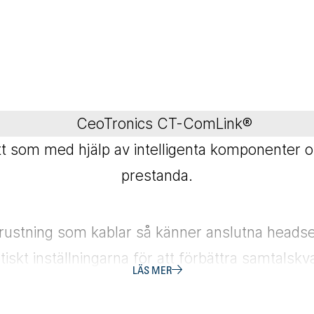
CeoTronics CT-ComLink®
tt som med hjälp av intelligenta komponenter 
prestanda.
 utrustning som kablar så känner anslutna heads
skt inställningarna för att förbättra samtalskv
LÄS MER
l kombination av kontrollenhet (CT-MultiPTT), 
radio/kommunikationsenheter.