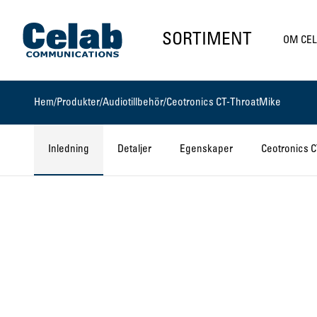
Gå till startsidan
SORTIMENT
OM CE
Hem
/
Produkter
/
Audiotillbehör
/
Ceotronics CT-ThroatMike
Inledning
Detaljer
Egenskaper
Ceotronics 