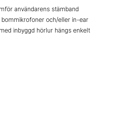
ramför användarens stämband
 när bommikrofoner och/eller in-ear
 med inbyggd hörlur hängs enkelt