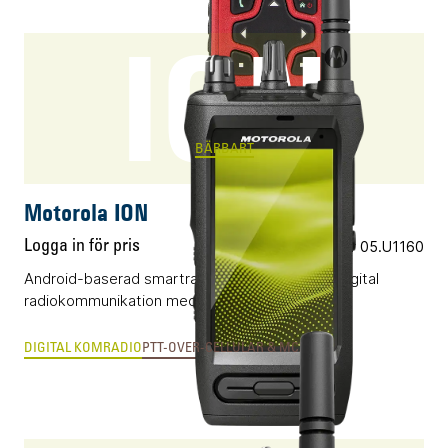
ION
BÄRBART
Motorola ION
Logga in för pris
Vårt art.nr 05.U1160
Android-baserad smartradio som kombinerar digital
radiokommunikation med applikationer.
DIGITAL KOMRADIO
PTT-OVER-CELLULAR & MCX