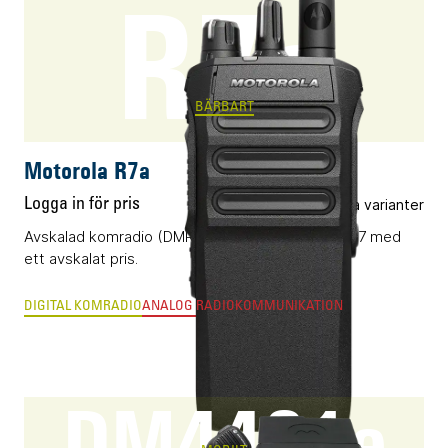
R7a
BÄRBART
Motorola R7a
Logga in för pris
Flera varianter
Avskalad komradio (DMR) i flaggskepps-serien R7 med
ett avskalat pris.
DIGITAL KOMRADIO
ANALOG RADIOKOMMUNIKATION
DM4401e