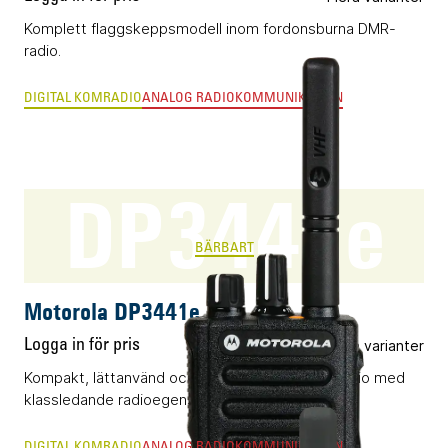
Komplett flaggskeppsmodell inom fordonsburna DMR-
radio.
DIGITAL KOMRADIO
ANALOG RADIOKOMMUNIKATION
DP3441e
BÄRBART
Motorola DP3441e
Logga in för pris
Flera varianter
Kompakt, lättanvänd och vattentät DMR-komradio med
klassledande radioegenskaper och byggkvalitet.
DIGITAL KOMRADIO
ANALOG RADIOKOMMUNIKATION