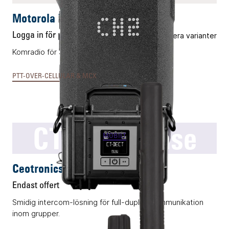
Motorola TLK100
Logga in för pris
Flera varianter
Komradio för 3G, 4G och Wifi.
PTT-OVER-CELLULAR & MCX
CT-DECT Case
MOBILT
Ceotronics CT-DECT Case
Endast offert
Smidig intercom-lösning för full-duplex kommunikation
inom grupper.