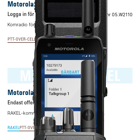
Motorola TLK110
Logga in för pris
Vårt art.nr 05.W2110
Komradio för 4G och Wifi med AI-teknik.
PTT-OVER-CELLULAR & MCX
MXP7000 RAKEL
BÄRBART
Motorola MXP7000 RAKEL
Endast offert
RAKEL-kommunikation i Android-smartphone.
RAKEL
PTT-OVER-CELLULAR & MCX
SWEN