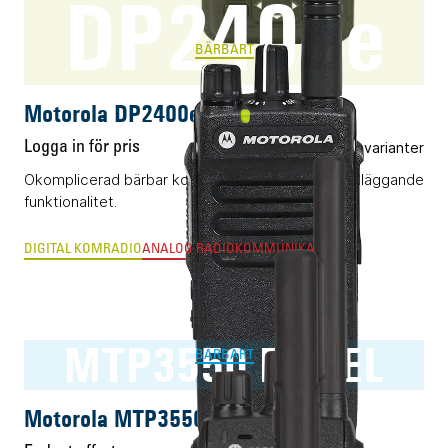
DP2400e
BÄRBART
Motorola DP2400e
Logga in för pris
Flera varianter
Okomplicerad bärbar komradio (DMR) med grundläggande
funktionalitet.
DIGITAL KOMRADIO
ANALOG RADIOKOMMUNIKATION
MTP3550 RAKEL
BÄRBART
Motorola MTP3550 RAKEL