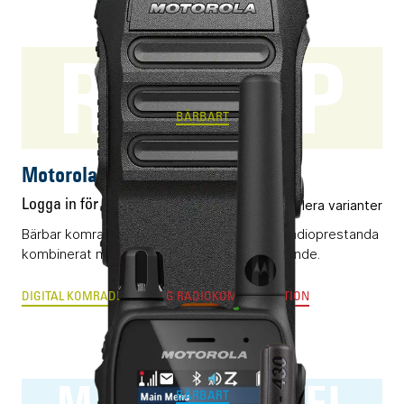
R7 NKP
BÄRBART
Motorola R7 NKP
Logga in för pris
Flera varianter
Bärbar komradio (DMR) med klassledande radioprestanda
kombinerat med ett okomplicerat handhavande.
DIGITAL KOMRADIO
ANALOG RADIOKOMMUNIKATION
MXP600 RAKEL
BÄRBART