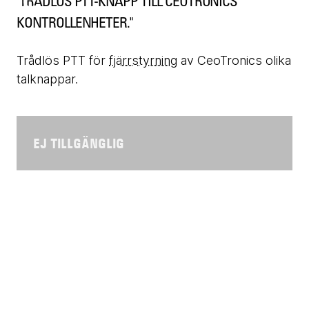
"TRÅDLÖS PTT-KNAPP TILL CEOTRONICS
KONTROLLENHETER."
Trådlös PTT för
fjärrstyrning
av CeoTronics olika
talknappar.
EJ TILLGÄNGLIG