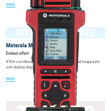
RAKEL
MTP8500Ex RAKEL
BÄRBART
Motorola MTP8500Ex RAKEL
Endast offert
ATEX-certifierad Rakelmobil med begränsad knappsats
och dubbla displayer.
RAKEL