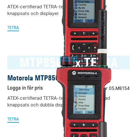
ATEX-certifierad TETRA-terminal med komplett
knappsats och displayer.
TETRA
MTP8500Ex TETRA
BÄRBART
Motorola MTP8500Ex TETRA
Logga in för pris
Vårt art.nr 05.M8154
ATEX-certifierad TETRA-terminal med begränsad
knappsats och dubbla displayer.
TETRA