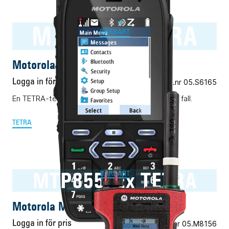
MXP600 TETRA
BÄRBART
Motorola MXP600 TETRA
Logga in för pris
Vårt art.nr 05.S6165
En TETRA-terminal för alla ändamål. Nästan i alla fall.
TETRA
MTP8550Ex TETRA
BÄRBART
Motorola MTP8550Ex TETRA
Logga in för pris
Vårt art.nr 05.M8156