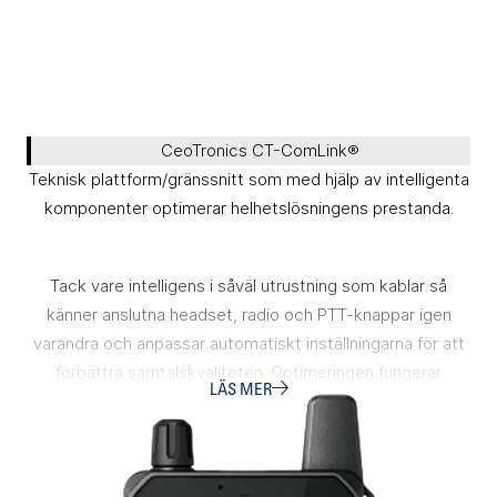
CeoTronics CT-ComLink®
Teknisk plattform/gränssnitt som med hjälp av intelligenta
komponenter optimerar helhetslösningens prestanda.
Tack vare intelligens i såväl utrustning som kablar så
känner anslutna headset, radio och PTT-knappar igen
varandra och anpassar automatiskt inställningarna för att
förbättra samtalskvaliteten. Optimeringen fungerar
LÄS MER
oberoende av aktuell kombination av kontrollenhet (CT-
MultiPTT), anslutet headset och
radio/kommunikationsenheter.
CT-ComLink® medför också att kablar och enheter