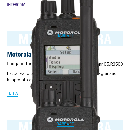
INTERCOM
MTP3500 TETRA
BÄRBART
Motorola MTP3500 TETRA
Logga in för pris
Vårt art.nr 05.R3500
Lättanvänd och pålitlig TETRA-terminal med begränsad
knappsats och display.
TETRA
MTP3550 TETRA
BÄRBART