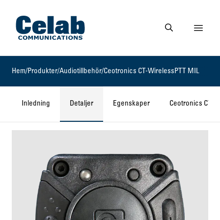
Gå till startsidan
Visa 
Gå till söksidan
Hem
/
Produkter
/
Audiotillbehör
/
Ceotronics CT-WirelessPTT MIL
Inledning
Detaljer
Egenskaper
Ceotronics CT-