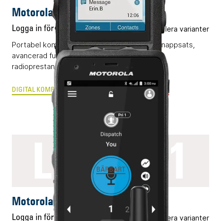
Motorola R7 FKP
Logga in för pris
Flera varianter
Portabel komradio (DMR) med display och knappsats,
avancerad funktionalitet och kompromisslös
radioprestanda.
DIGITAL KOMRADIO
ANALOG RADIOKOMMUNIKATION
LEX L11
BÄRBART
Motorola LEX L11
Logga in för pris
Flera varianter