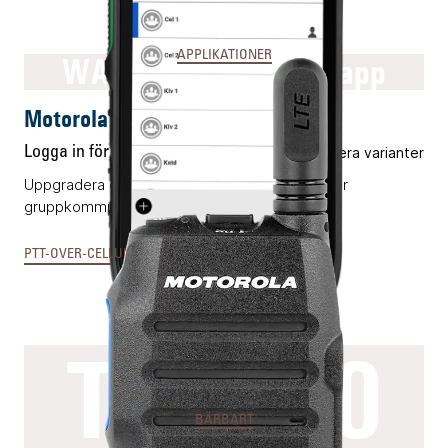
APPLIKATIONER
WAVE PTX™ mobile app
Motorola WAVE PTX™ mobile app
Logga in för pris
Flera varianter
Uppgradera era mobiltelefoner med omedelbar
gruppkommunikation.
PTT-OVER-CELLULAR & MCX
TLK100
BÄRBART