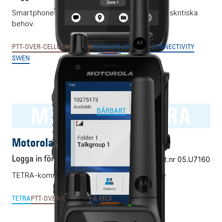
Smartphone med PTT-reglage för verksamhetskritiska
behov.
PTT-OVER-CELLULAR & MCX
MISSION-CRITICAL CONNECTIVITY
SWEN
MXP7000 TETRA
BÄRBART
Motorola MXP7000 TETRA
Logga in för pris
Vårt art.nr 05.U7160
TETRA-kommunikation i Android-smartphone
TETRA
PTT-OVER-CELLULAR & MCX