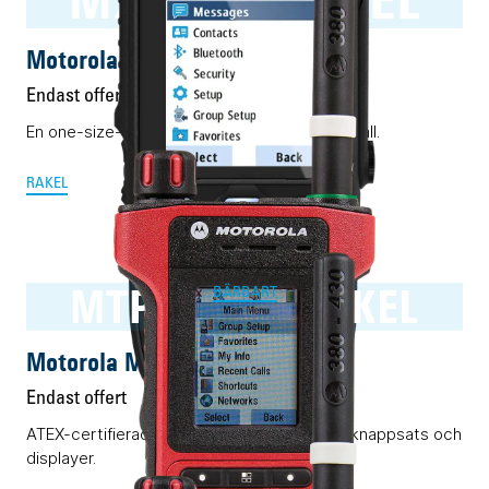
Motorola MXP600 RAKEL
Endast offert
En one-size-fits-all Rakelmobil. Nästan i alla fall.
RAKEL
MTP8550Ex RAKEL
BÄRBART
Motorola MTP8550Ex RAKEL
Endast offert
ATEX-certifierad Rakelmobil med komplett knappsats och
displayer.