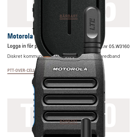
TLK25
BÄRBART
Motorola TLK25
Logga in för pris
Vårt art.nr 05.W3160
Diskret kommunikationsenhet för PTT-över-bredband
PTT-OVER-CELLULAR & MCX
TLK110
BÄRBART