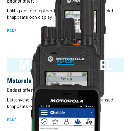
Endast offert
Pålitlig och okomplicerad Rakelterminal med komplett
knappsats och display.
RAKEL
MTP3500 RAKEL
BÄRBART
Motorola MTP3500 RAKEL
Endast offert
Lättanvänd och pålitlig Rakelterminal med begränsad
knappsats och display.
RAKEL