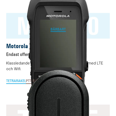
MXP660
BÄRBART
Motorola MXP660
Endast offert
Klassledande RAKEL/TETRA-terminal förädlad med LTE
och Wifi.
TETRA
RAKEL
PTT-OVER-CELLULAR & MCX
SWEN