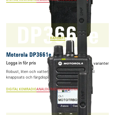
DP3661e
BÄRBART
Motorola DP3661e
Logga in för pris
Flera varianter
Robust, liten och vattentålig komradio (DMR) med
knappsats och färgdisplay.
DIGITAL KOMRADIO
ANALOG RADIOKOMMUNIKATION