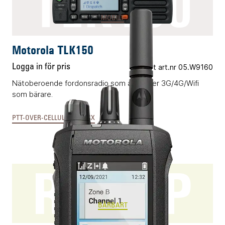
TLK150
MOBILT
Motorola TLK150
Logga in för pris
Vårt art.nr 05.W9160
Nätoberoende fordonsradio som använder 3G/4G/Wifi
som bärare.
PTT-OVER-CELLULAR & MCX
R7 FKP
BÄRBART