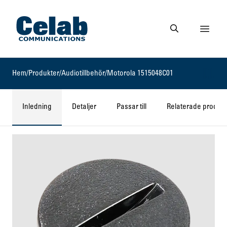
Gå till startsidan
Visa 
Gå till söksidan
Hem
/
Produkter
/
Audiotillbehör
/
Motorola 1515048C01
Inledning
Detaljer
Passar till
Relaterade produkt