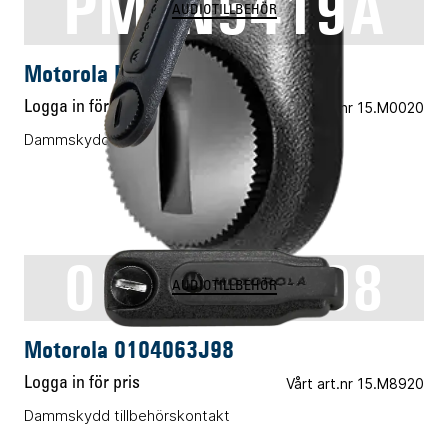
PMLN5419A
AUDIOTILLBEHÖR
Motorola PMLN5419A
Logga in för pris
Vårt art.nr 15.M0020
Dammskydd MTP850 ATEX
0104063J98
AUDIOTILLBEHÖR
Motorola 0104063J98
Logga in för pris
Vårt art.nr 15.M8920
Dammskydd tillbehörskontakt