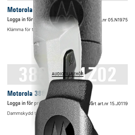
Motorola PMLN8502A
Logga in för pris
Vårt art.nr 05.N1975
Klämma för tillbehörskontakt 25-pack
3886441Z02
AUDIOTILLBEHÖR
Motorola 3886441Z02
Logga in för pris
Vårt art.nr 15.J0119
Dammskydd tillbehörskontakt