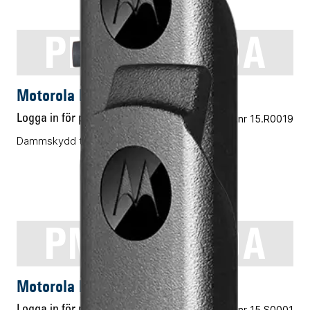
PMHN4178A
AUDIOTILLBEHÖR
Motorola PMHN4178A
Logga in för pris
Vårt art.nr 15.R0019
Dammskydd tillbehörskontakt
PMHN4429A
AUDIOTILLBEHÖR
Motorola PMHN4429A
Logga in för pris
Vårt art.nr 15.S0001