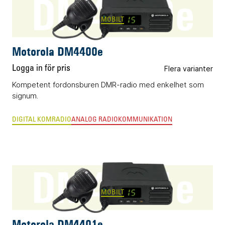
DM4400e
MOBILT
Motorola DM4400e
Logga in för pris
Flera varianter
Kompetent fordonsburen DMR-radio med enkelhet som
signum.
DIGITAL KOMRADIO
ANALOG RADIOKOMMUNIKATION
DM4401e
MOBILT
Motorola DM4401e