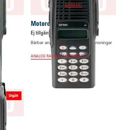
60
GP380
BÄRBART
Motorola GP380
Ej tillgänglig
Bärbar analogradio med få begränsningar
ANALOG RADIOKOMMUNIKATION
40
Utgått