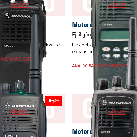
P330
GP3
BÄRBART
BÄRBART
a GP330
Motorola GP360
g
Ej tillgänglig
ad komradio med hög kvalitet
Flexibel komradio med
expansionsmöjligheter
IOKOMMUNIKATION
ANALOG RADIOKOMMUNIKATION
P680
GP3
Utgått
BÄRBART
BÄRBART
a GP680
Motorola GP340