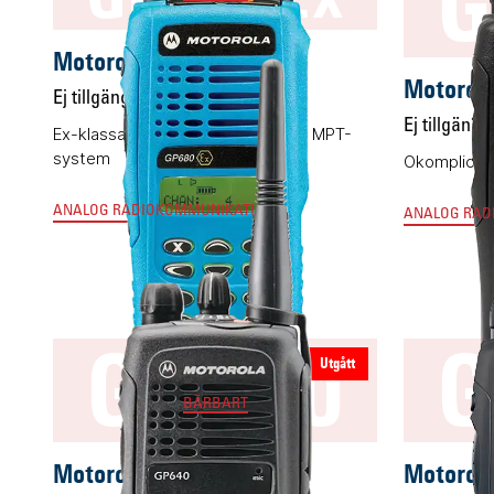
G
Motorola GP680Ex
Motorol
Ej tillgänglig
Ej tillgängli
Ex-klassad komradio för trunkade MPT-
system
Okomplicer
ANALOG RADIOKOMMUNIKATION
ANALOG RAD
GP640
G
Utgått
BÄRBART
Motorola GP640
Motorol