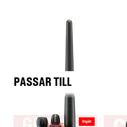
PASSAR TILL
GP680Ex
Utgått
BÄRBART