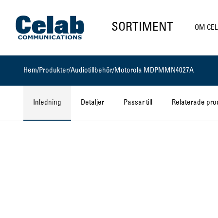
Gå till startsidan
SORTIMENT
OM CE
Hem
/
Produkter
/
Audiotillbehör
/
Motorola MDPMMN4027A
Inledning
Detaljer
Passar till
Relaterade pro