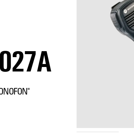
027A
ONOFON"