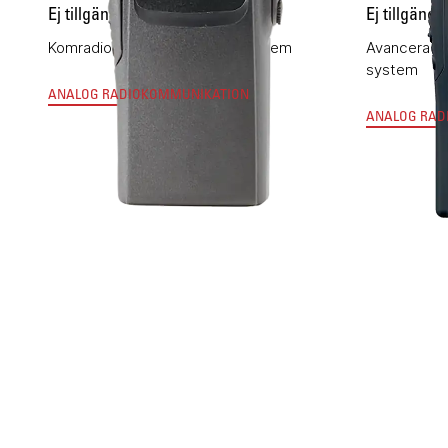
Ej tillgänglig
Ej tillgängli
Komradio för trunkade MPT-system
Avancerad 
system
ANALOG RADIOKOMMUNIKATION
ANALOG RAD