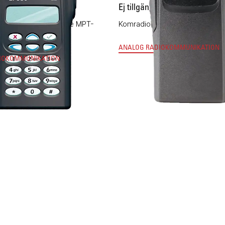
g
Ej tillgänglig
komradio för trunkade MPT-
Komradion som satte standar
ANALOG RADIOKOMMUNIKATION
IOKOMMUNIKATION