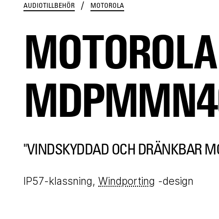
/
AUDIOTILLBEHÖR
MOTOROLA
MOTOROLA
MDPMMN4
"VINDSKYDDAD OCH DRÄNKBAR M
IP57-klassning,
Windporting
-design