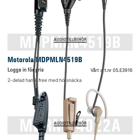
MDPMLN4519B
AUDIOTILLBEHÖR
Motorola MDPMLN4519B
Logga in för pris
Vårt art.nr 05.E3916
2-delad handsfree med hörsnäcka
MDRMN4022A
AUDIOTILLBEHÖR