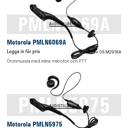
PMLN6069A
AUDIOTILLBEHÖR
Motorola PMLN6069A
Logga in för pris
Vårt art.nr 05.M2918A
Öronmussla med inline mikrofon och PTT
PMLN5975
AUDIOTILLBEHÖR
Motorola PMLN5975