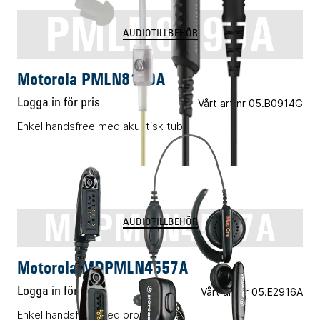
PMLN8190A
AUDIOTILLBEHÖR
Motorola PMLN8190A
Logga in för pris
Vårt art.nr 05.B0914G
Enkel handsfree med akustisk tub
MDPMLN4557A
AUDIOTILLBEHÖR
Motorola MDPMLN4557A
Logga in för pris
Vårt art.nr 05.E2916A
Enkel handsfree med öronbygel