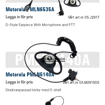
Motorola PMLN6535A
Logga in för pris
Vårt art.nr 05.J2917
D-Style Earpiece With Microphone and PTT
PMLN5140A
AUDIOTILLBEHÖR
Motorola PMLN5140A
Logga in för pris
Vårt art.nr 05.M2915DS
Direktanpassad hörlur med D-shell