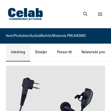
Gå till startsidan
Visa 
Gå till söksidan
Hem
/
Produkter
/
Audiotillbehör
/
Motorola PMLN4294D
Inledning
Detaljer
Passar till
Relaterade produkt