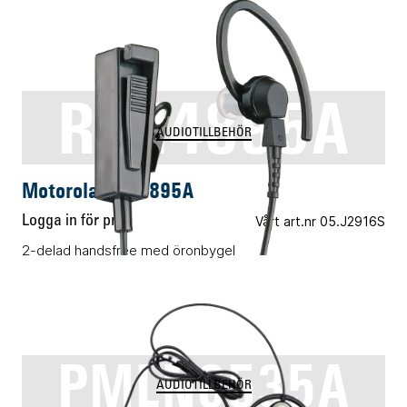
RLN4895A
AUDIOTILLBEHÖR
Motorola RLN4895A
Logga in för pris
Vårt art.nr 05.J2916S
2-delad handsfree med öronbygel
PMLN6535A
AUDIOTILLBEHÖR