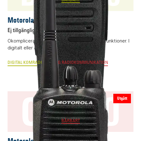
BÄRBART
Motorola DP1400
Ej tillgänglig
Okomplicerad komradio med grundläggande funktioner. I
digitalt eller analogt utförande.
DIGITAL KOMRADIO
ANALOG RADIOKOMMUNIKATION
CP040
Utgått
BÄRBART
Motorola CP040