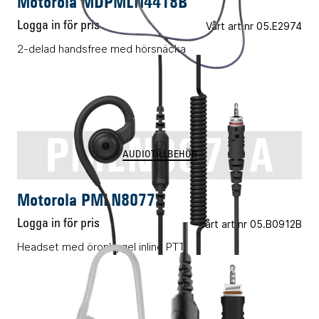
Motorola MDPMLN4418B
Logga in för pris
Vårt art.nr 05.E2974
2-delad handsfree med hörsnäcka
PMLN8077A
AUDIOTILLBEHÖR
Motorola PMLN8077A
Logga in för pris
Vårt art.nr 05.B0912B
Headset med öronbygel inline PTT