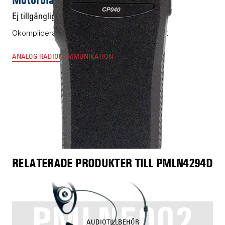
Ej tillgänglig
Okomplicerad och billig men ändå kompetent
ANALOG RADIOKOMMUNIKATION
RELATERADE PRODUKTER TILL PMLN4294D
PMLN5002
AUDIOTILLBEHÖR