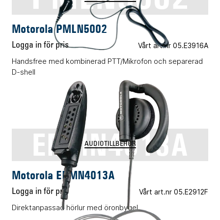
Motorola PMLN5002
Logga in för pris
Vårt art.nr 05.E3916A
Handsfree med kombinerad PTT/Mikrofon och separerad
D-shell
ENMN4013A
AUDIOTILLBEHÖR
Motorola ENMN4013A
Logga in för pris
Vårt art.nr 05.E2912F
Direktanpassad hörlur med öronbygel