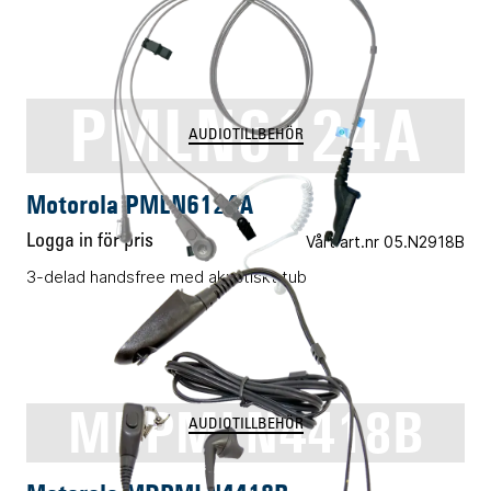
PMLN6124A
AUDIOTILLBEHÖR
Motorola PMLN6124A
Logga in för pris
Vårt art.nr 05.N2918B
3-delad handsfree med akustiskt tub
MDPMLN4418B
AUDIOTILLBEHÖR