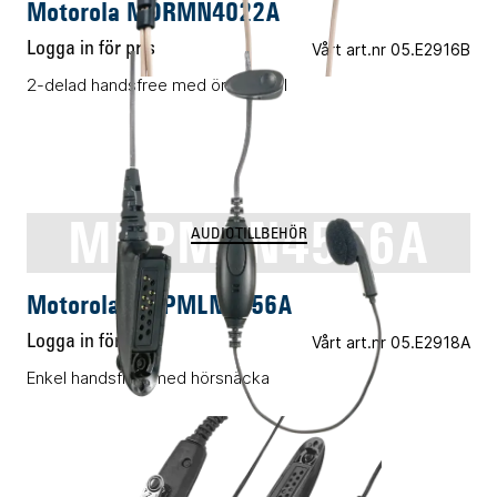
Motorola MDRMN4022A
Logga in för pris
Vårt art.nr 05.E2916B
2-delad handsfree med öronbygel
MDPMLN4556A
AUDIOTILLBEHÖR
Motorola MDPMLN4556A
Logga in för pris
Vårt art.nr 05.E2918A
Enkel handsfree med hörsnäcka