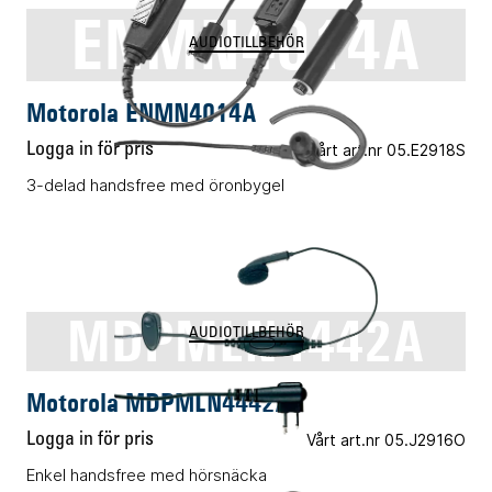
ENMN4014A
AUDIOTILLBEHÖR
Motorola ENMN4014A
Logga in för pris
Vårt art.nr 05.E2918S
3-delad handsfree med öronbygel
MDPMLN4442A
AUDIOTILLBEHÖR
Motorola MDPMLN4442A
Logga in för pris
Vårt art.nr 05.J2916O
Enkel handsfree med hörsnäcka