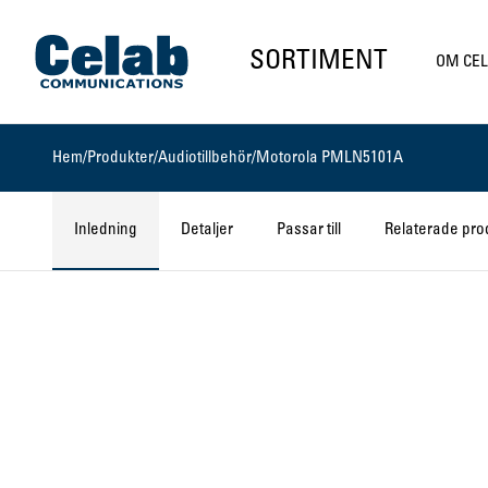
Gå till startsidan
SORTIMENT
OM CE
Hem
/
Produkter
/
Audiotillbehör
/
Motorola PMLN5101A
Inledning
Detaljer
Passar till
Relaterade pro