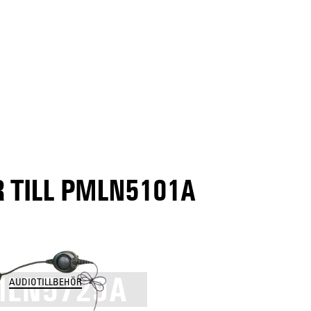
 TILL PMLN5101A
LN5729A
AUDIOTILLBEHÖR