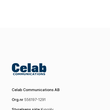
Celab Communications AB
Org.nr
556197-1291
Styrelsens säte
Kungälv