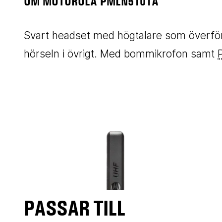
OM MOTOROLA PMLN5101A
Svart headset med högtalare som överför l
hörseln i övrigt. Med bommikrofon samt
PASSAR TILL