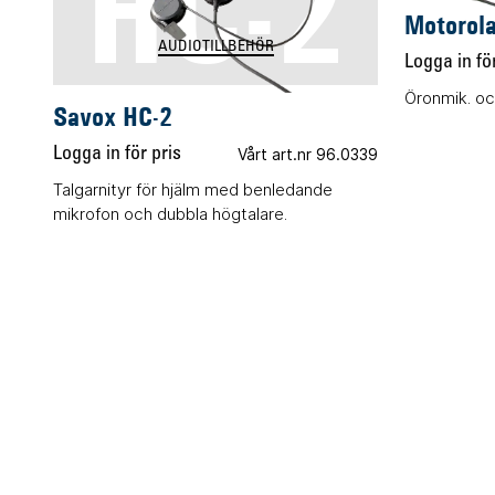
HC-2
Motorol
AUDIOTILLBEHÖR
Logga in för
Öronmik. oc
Savox HC-2
Logga in för pris
Vårt art.nr 96.0339
Talgarnityr för hjälm med benledande
mikrofon och dubbla högtalare.