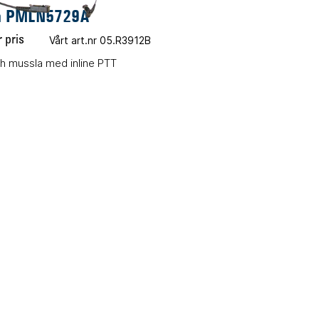
a PMLN5729A
 pris
Vårt art.nr 05.R3912B
h mussla med inline PTT