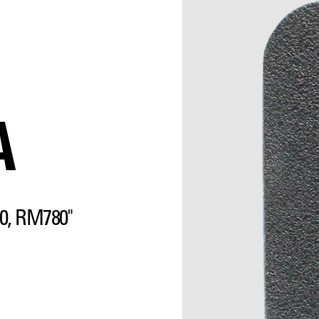
A
0, RM780"