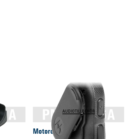
21A
PMLN6246A
AUDIOTILLBEHÖR
Motorola PMLN6246A