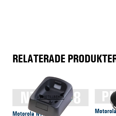
RELATERADE PRODUKTER
NTN8378
P
AUDIOTILLBEHÖR
Motorol
Motorola NTN8378