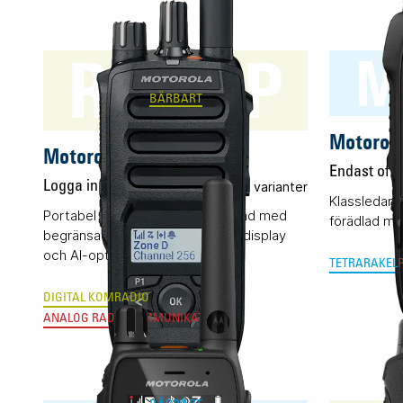
R5 LKP
M
BÄRBART
Motorol
Motorola R5 LKP
Endast offe
Logga in för pris
Flera varianter
Klassledan
Portabel komradio (DMR) utrustad med
förädlad me
begränsad knappsats, kompakt display
och AI-optimerat ljud.
TETRA
RAKEL
DIGITAL KOMRADIO
ANALOG RADIOKOMMUNIKATION