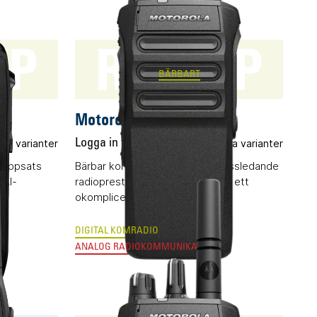
KP
R7 NKP
BÄRBART
Motorola R7 NKP
era varianter
Logga in för pris
Flera varianter
nappsats
Bärbar komradio (DMR) med klassledande
 AI-
radioprestanda kombinerat med ett
okomplicerat handhavande.
DIGITAL KOMRADIO
ANALOG RADIOKOMMUNIKATION