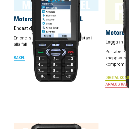
R
MXP600 RAKEL
BÄRBART
Motorola MXP600 RAKEL
Endast offert
Motorol
En one-size-fits-all Rakelmobil. Nästan i
Logga in för
alla fall.
Portabel k
knappsats, 
RAKEL
kompromissl
DIGITAL KOM
ANALOG RAD