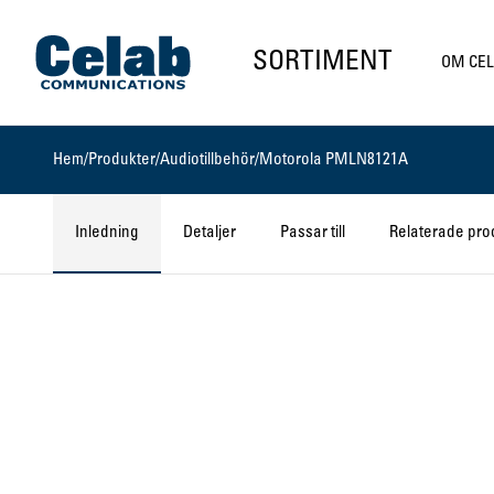
Gå till startsidan
SORTIMENT
OM CE
Hem
/
Produkter
/
Audiotillbehör
/
Motorola PMLN8121A
Inledning
Detaljer
Passar till
Relaterade pro