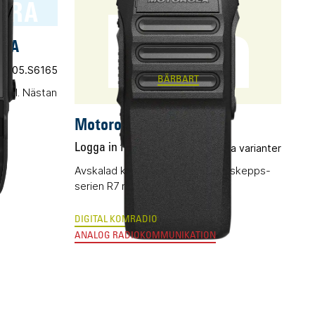
R7a
TRA
TRA
t.nr 05.S6165
BÄRBART
amål. Nästan
Motorola R7a
Logga in för pris
Flera varianter
Avskalad komradio (DMR) i flaggskepps-
serien R7 med ett avskalat pris.
DIGITAL KOMRADIO
ANALOG RADIOKOMMUNIKATION