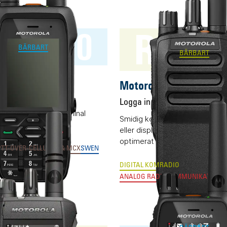
R5 N
XP660
BÄRBART
BÄRBART
a MXP660
Motorola R5 NKP
rt
Logga in för pris
Fl
de RAKEL/TETRA-terminal
Smidig komradio (DMR) utan k
d LTE och Wifi.
eller display men utrustad med
optimerat ljud.
PTT-OVER-CELLULAR & MCX
SWEN
DIGITAL KOMRADIO
ANALOG RADIOKOMMUNIKATION