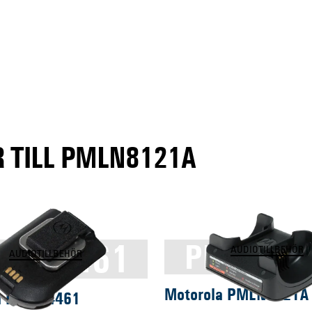
 TILL PMLN8121A
MNN4461
PMLN71
AUDIOTILLBEHÖR
AUDIOTILLBEHÖR
Motorola PMLN7121A
a PMNN4461