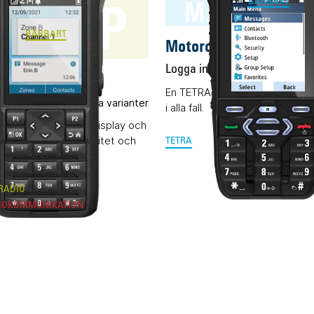
7 FKP
MXP600 TE
BÄRBART
BÄRBART
Motorola MXP600 TE
Logga in för pris
Vårt ar
a R7 FKP
En TETRA-terminal för alla änd
 pris
Flera varianter
i alla fall.
omradio (DMR) med display och
avancerad funktionalitet och
TETRA
ös radioprestanda.
RADIO
IOKOMMUNIKATION