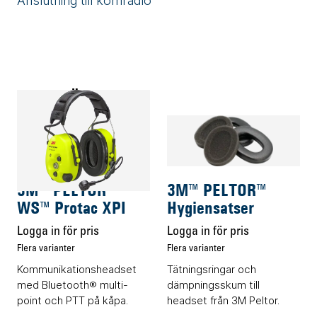
Anslutning till komradio
TILLBEHÖR
Audiotillbehör
Audiotillbehör
3M™ PELTOR™
3M™ PELTOR™
WS™ Protac XPI
Hygiensatser
Logga in för pris
Logga in för pris
Flera varianter
Flera varianter
Kommunikationsheadset
Tätningsringar och
med Bluetooth® multi-
dämpningsskum till
point och PTT på kåpa.
headset från 3M Peltor.