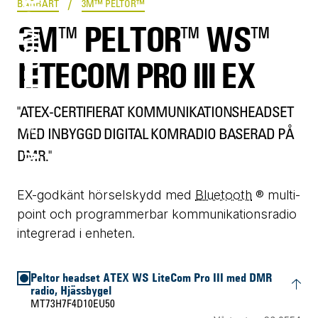
WS™ LITECOM PRO III EX
/
BÄRBART
3M™ PELTOR™
3M™ PELTOR™ WS™
LITECOM PRO III EX
"ATEX-CERTIFIERAT KOMMUNIKATIONSHEADSET
MED INBYGGD DIGITAL KOMRADIO BASERAD PÅ
DMR."
EX-godkänt hörselskydd med
Bluetooth
® multi-
point och programmerbar kommunikationsradio
integrerad i enheten.
Peltor headset ATEX WS LiteCom Pro III med DMR
radio, Hjässbygel
MT73H7F4D10EU50