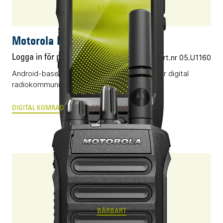
BÄRBART
Motorola ION
Logga in för pris
Vårt art.nr 05.U1160
Android-baserad smartradio som kombinerar digital
radiokommunikation med applikationer.
DIGITAL KOMRADIO
PTT-OVER-CELLULAR & MCX
R7a
BÄRBART