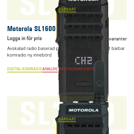
SL1600
BÄRBART
Motorola SL1600
Logga in för pris
Flera varianter
Avskalad radio baserad på DMR som ger uttrycket bärbar
komradio ny innebörd.
DIGITAL KOMRADIO
ANALOG RADIOKOMMUNIKATION
SL2600
BÄRBART