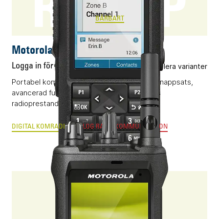
R7 FKP
BÄRBART
Motorola R7 FKP
Logga in för pris
Flera varianter
Portabel komradio (DMR) med display och knappsats,
avancerad funktionalitet och kompromisslös
radioprestanda.
DIGITAL KOMRADIO
ANALOG RADIOKOMMUNIKATION
ION