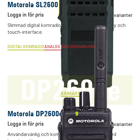
Motorola SL2600
Logga in för pris
Flera varianter
Slimmad digital komradio (DMR) med infälld display och
touch-interface.
DIGITAL KOMRADIO
ANALOG RADIOKOMMUNIKATION
DP2600e
BÄRBART
Motorola DP2600e
Logga in för pris
Flera varianter
Användarvänlig och kompakt komradio (DMR) med