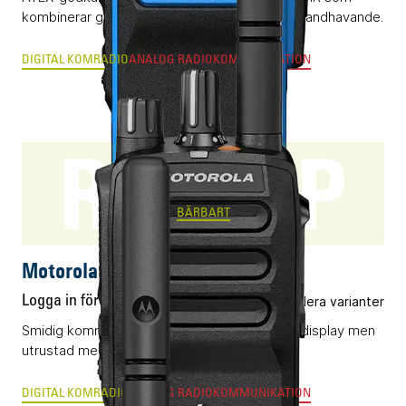
kombinerar grym radioprestanda och enkelt handhavande.
DIGITAL KOMRADIO
ANALOG RADIOKOMMUNIKATION
R5 NKP
BÄRBART
Motorola R5 NKP
Logga in för pris
Flera varianter
Smidig komradio (DMR) utan knappsats eller display men
utrustad med AI-optimerat ljud.
DIGITAL KOMRADIO
ANALOG RADIOKOMMUNIKATION