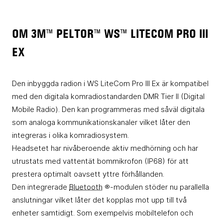
OM 3M™ PELTOR™ WS™ LITECOM PRO III
EX
Den inbyggda radion i WS LiteCom Pro III Ex är kompatibel
med den digitala komradiostandarden DMR Tier II (Digital
Mobile Radio). Den kan programmeras med såväl digitala
som analoga kommunikationskanaler vilket låter den
integreras i olika komradiosystem.
Headsetet har nivåberoende aktiv medhörning och har
utrustats med vattentät bommikrofon (IP68) för att
prestera optimalt oavsett yttre förhållanden.
Den integrerade
Bluetooth
®-modulen stöder nu parallella
anslutningar vilket låter det kopplas mot upp till två
enheter samtidigt. Som exempelvis mobiltelefon och