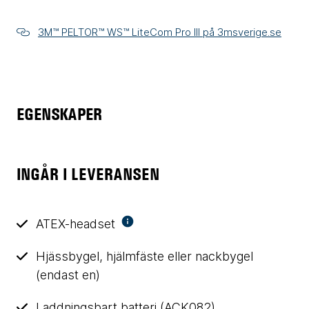
3M™ PELTOR™ WS™ LiteCom Pro III på 3msverige.se
EGENSKAPER
INGÅR I LEVERANSEN
ATEX-headset
Hjässbygel, hjälmfäste eller nackbygel
(endast en)
Laddningsbart batteri (ACK082)