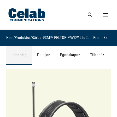
Gå till startsidan
Visa 
Gå till söksidan
Hem
/
Produkter
/
Bärbart
/
3M™ PELTOR™ WS™ LiteCom Pro III Ex
Inledning
Detaljer
Egenskaper
Tillbehör
R