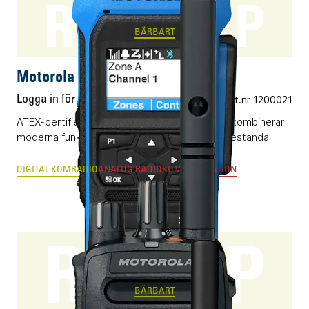
R7Ex FKP
BÄRBART
Motorola R7Ex FKP
Logga in för pris
Vårt art.nr 1200021
ATEX-certifierad digital komradio (DMR) som kombinerar
moderna funktioner och klassledande radioprestanda.
DIGITAL KOMRADIO
ANALOG RADIOKOMMUNIKATION
R5 LKP
BÄRBART