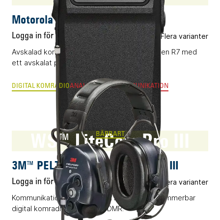
Motorola R7a
Logga in för pris
Flera varianter
Avskalad komradio (DMR) i flaggskepps-serien R7 med
ett avskalat pris.
DIGITAL KOMRADIO
ANALOG RADIOKOMMUNIKATION
WS™ LiteCom Pro III
BÄRBART
3M™ PELTOR™ WS™ LiteCom Pro III
Logga in för pris
Flera varianter
Kommunikationsheadset med inbyggd programmerbar
digital komradio baserad på DMR.