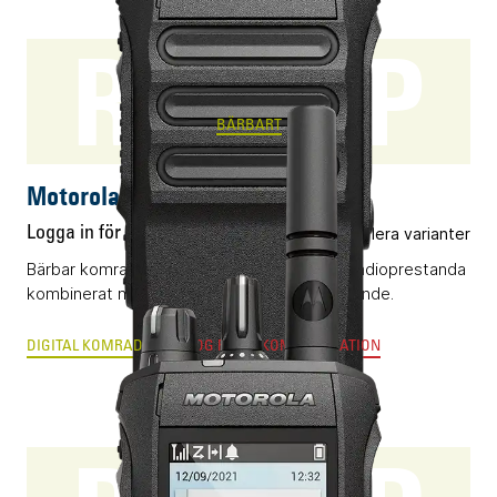
R7 NKP
BÄRBART
Motorola R7 NKP
Logga in för pris
Flera varianter
Bärbar komradio (DMR) med klassledande radioprestanda
kombinerat med ett okomplicerat handhavande.
DIGITAL KOMRADIO
ANALOG RADIOKOMMUNIKATION