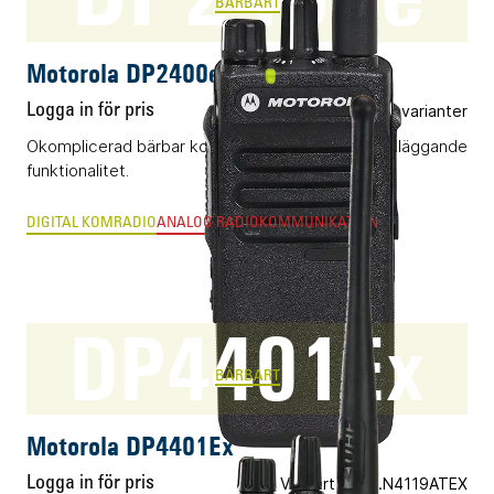
BÄRBART
Motorola DP2400e
Logga in för pris
Flera varianter
Okomplicerad bärbar komradio (DMR) med grundläggande
funktionalitet.
DIGITAL KOMRADIO
ANALOG RADIOKOMMUNIKATION
DP4401Ex
BÄRBART
Motorola DP4401Ex
Logga in för pris
Vårt art.nr 05.N4119ATEX