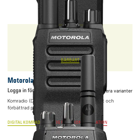
R2
BÄRBART
Motorola R2
Logga in för pris
Flera varianter
Komradio (DMR) med beprövad funktionalitet och
förbättrad prestanda i ny kostym.
DIGITAL KOMRADIO
ANALOG RADIOKOMMUNIKATION