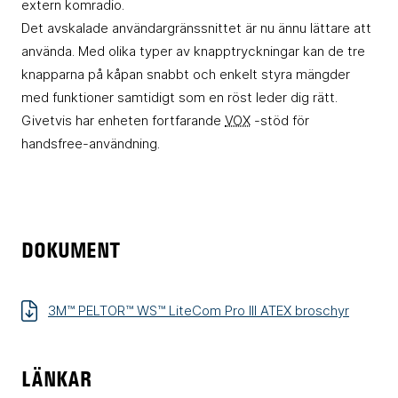
extern komradio.
Det avskalade användargränssnittet är nu ännu lättare att
använda. Med olika typer av knapptryckningar kan de tre
knapparna på kåpan snabbt och enkelt styra mängder
med funktioner samtidigt som en röst leder dig rätt.
Givetvis har enheten fortfarande
VOX
-stöd för
handsfree-användning.
DOKUMENT
3M™ PELTOR™ WS™ LiteCom Pro III ATEX broschyr
LÄNKAR