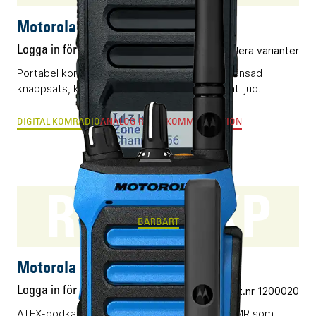
Motorola R5 LKP
Logga in för pris
Flera varianter
Portabel komradio (DMR) utrustad med begränsad
knappsats, kompakt display och AI-optimerat ljud.
DIGITAL KOMRADIO
ANALOG RADIOKOMMUNIKATION
R7Ex NKP
BÄRBART
Motorola R7Ex NKP
Logga in för pris
Vårt art.nr 1200020
ATEX-godkänd digital komradio baserad på DMR som