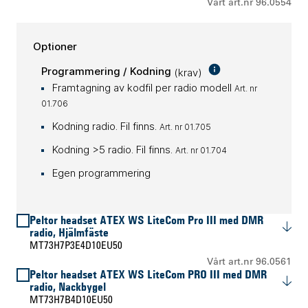
Vårt art.nr 96.0554
Optioner
Programmering / Kodning
(krav)
Framtagning av kodfil per radio modell
Art. nr
01.706
Kodning radio. Fil finns.
Art. nr 01.705
Kodning >5 radio. Fil finns.
Art. nr 01.704
Egen programmering
Peltor headset ATEX WS LiteCom Pro III med DMR
radio, Hjälmfäste
MT73H7P3E4D10EU50
Vårt art.nr 96.0561
Peltor headset ATEX WS LiteCom PRO III med DMR
radio, Nackbygel
MT73H7B4D10EU50