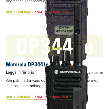
begränsad knappsats och display.
DIGITAL KOMRADIO
ANALOG RADIOKOMMUNIKATION
DP3441e
BÄRBART
Motorola DP3441e
Logga in för pris
Flera varianter
Kompakt, lättanvänd och vattentät DMR-komradio med
klassledande radioegenskaper och byggkvalitet.
DIGITAL KOMRADIO
ANALOG RADIOKOMMUNIKATION