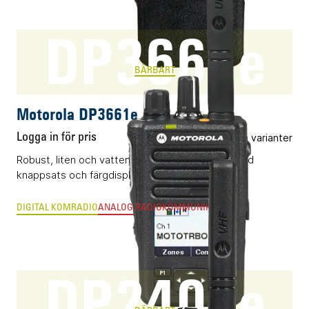
DP3661e
BÄRBART
Motorola DP3661e
Logga in för pris
Flera varianter
Robust, liten och vattentålig komradio (DMR) med
knappsats och färgdisplay.
DIGITAL KOMRADIO
ANALOG RADIOKOMMUNIKATION
DP2400e