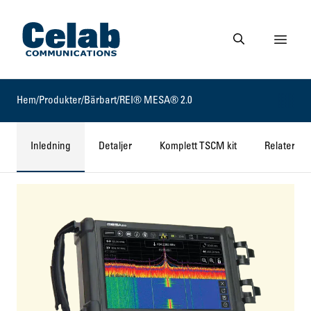
Gå till startsidan
Visa 
Gå till söksidan
Hem
/
Produkter
/
Bärbart
/
REI® MESA® 2.0
Inledning
Detaljer
Komplett TSCM kit
Relaterade