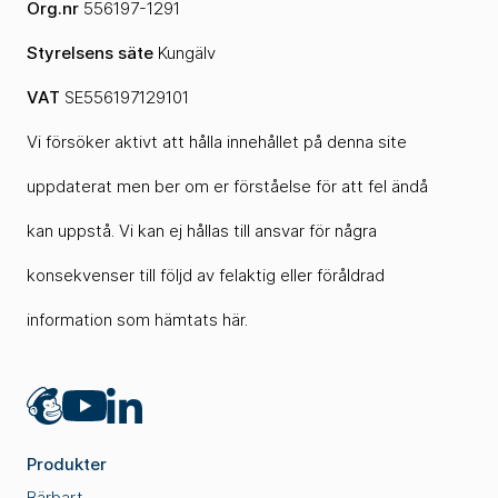
Org.nr
556197-1291
Styrelsens säte
Kungälv
VAT
SE556197129101
Vi försöker aktivt att hålla innehållet på denna site
uppdaterat men ber om er förståelse för att fel ändå
kan uppstå. Vi kan ej hållas till ansvar för några
konsekvenser till följd av felaktig eller föråldrad
information som hämtats här.
Mailchimp
LinkedIn
YouTube
Produkter
Bärbart