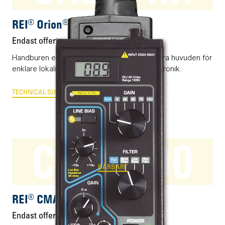
REI® Orion® HX
Endast offert
Handburen elektronikdetektor med utbytbara huvuden för
enklare lokalisering av dold och olovlig elektronik.
TECHNICAL SURVEILLANCE COUNTER MEASURES
CMA-100
BÄRBART
REI® CMA-100
Endast offert