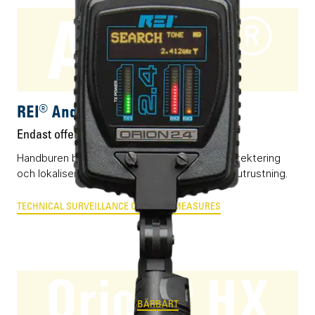
Andre®
BÄRBART
REI® Andre®
Endast offert
Handburen bredbandig radiomottagare för detektering
och lokalisering av otillåten och olaglig sändarutrustning.
TECHNICAL SURVEILLANCE COUNTER MEASURES
Orion® HX
BÄRBART