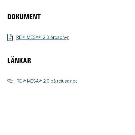
DOKUMENT
REI® MESA® 2.0 broschyr
LÄNKAR
REI® MESA® 2.0 på reiusa.net