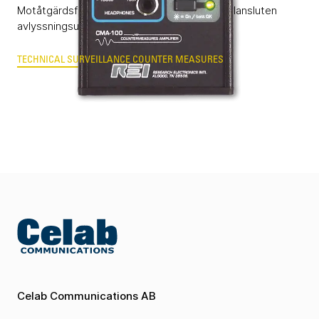
Motåtgärdsförstärkare för upptäckt av kabelansluten
avlyssningsutrustning.
TECHNICAL SURVEILLANCE COUNTER MEASURES
Celab Communications AB