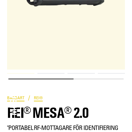
MESA® 2.0
/
BÄRBART
REI®
REI® MESA® 2.0
"PORTABEL RF-MOTTAGARE FÖR IDENTIFIERING