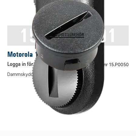
1515048C01
AUDIOTILLBEHÖR
Motorola 1515048C01
Logga in för pris
Vårt art.nr 15.P0050
Dammskydd GCAI-kontakt