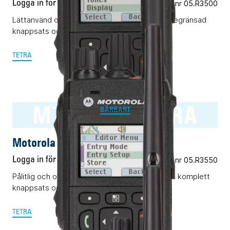
Logga in för pris
Vårt art.nr 05.R3500
Lättanvänd och pålitlig TETRA-terminal med begränsad
knappsats och display.
TETRA
MTP3550 TETRA
BÄRBART
Motorola MTP3550 TETRA
Logga in för pris
Vårt art.nr 05.R3550
Pålitlig och okomplicerad TETRA-terminal med komplett
knappsats och display.
TETRA