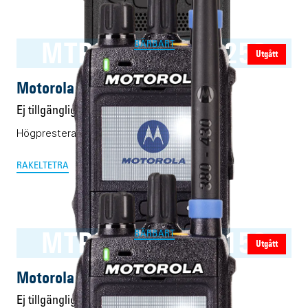
MTP3200-MTP3250
BÄRBART
Utgått
Motorola MTP3200-MTP3250
Ej tillgänglig
Högpresterande Tetra-/Rakel-mobiler.
RAKEL
TETRA
MTP3100-MTP3150
BÄRBART
Utgått
Motorola MTP3100-MTP3150
Ej tillgänglig