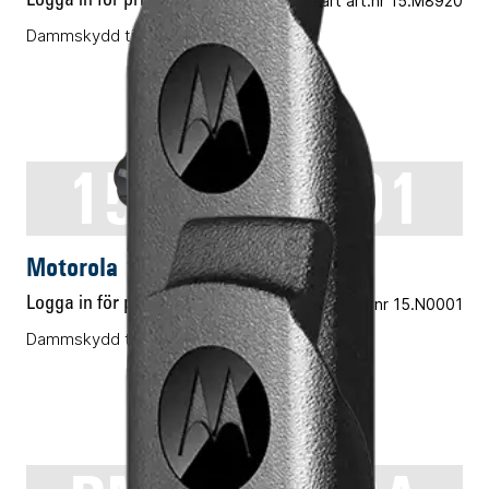
Vårt art.nr 15.M8920
Dammskydd tillbehörskontakt
1571477L01
AUDIOTILLBEHÖR
Motorola 1571477L01
Logga in för pris
Vårt art.nr 15.N0001
Dammskydd tillbehörskontakt