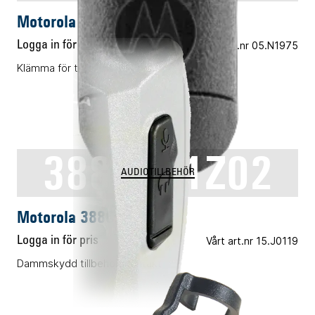
Motorola PMLN8502A
Logga in för pris
Vårt art.nr 05.N1975
Klämma för tillbehörskontakt 25-pack
3886441Z02
AUDIOTILLBEHÖR
Motorola 3886441Z02
Logga in för pris
Vårt art.nr 15.J0119
Dammskydd tillbehörskontakt