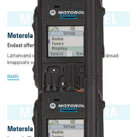
MTP3500 RAKEL
BÄRBART
Motorola MTP3500 RAKEL
Endast offert
Lättanvänd och pålitlig Rakelterminal med begränsad
knappsats och display.
RAKEL
MTP3500 TETRA
BÄRBART
Motorola MTP3500 TETRA