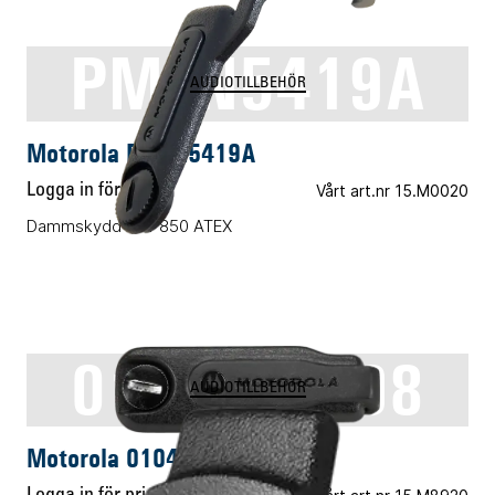
PMLN5419A
AUDIOTILLBEHÖR
Motorola PMLN5419A
Logga in för pris
Vårt art.nr 15.M0020
Dammskydd MTP850 ATEX
0104063J98
AUDIOTILLBEHÖR
Motorola 0104063J98
Logga in för pris