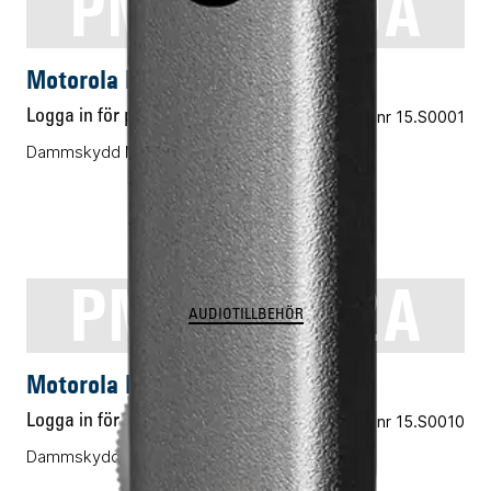
PMHN4429A
AUDIOTILLBEHÖR
Motorola PMHN4429A
Logga in för pris
Vårt art.nr 15.S0001
Dammskydd MXP600, R7, tillbehörskontakt
PMLN8122A
AUDIOTILLBEHÖR
Motorola PMLN8122A
Logga in för pris
Vårt art.nr 15.S0010
Dammskydd MXP600, R7, 10-pack