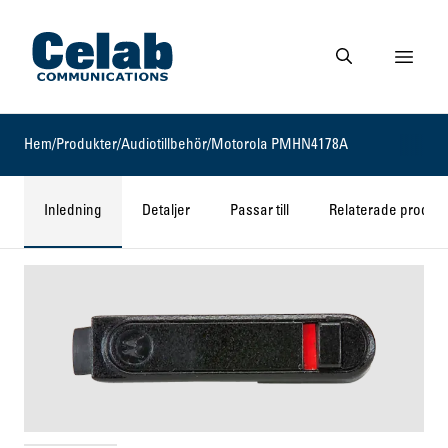
Gå till startsidan
Visa 
Gå till söksidan
Hem
/
Produkter
/
Audiotillbehör
/
Motorola PMHN4178A
Inledning
Detaljer
Passar till
Relaterade produkt