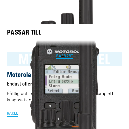
PASSAR TILL
MTP3550 RAKEL
BÄRBART
Motorola MTP3550 RAKEL
Endast offert
Pålitlig och okomplicerad Rakelterminal med komplett
knappsats och display.
RAKEL