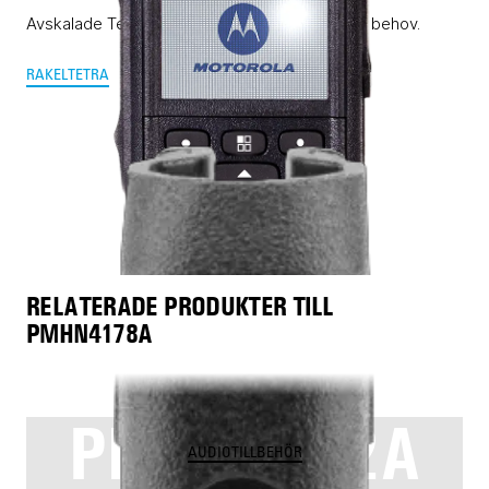
Avskalade Tetra-/Rakel-terminaler för enklare behov.
RAKEL
TETRA
RELATERADE PRODUKTER TILL
PMHN4178A
PMLN8502A
AUDIOTILLBEHÖR