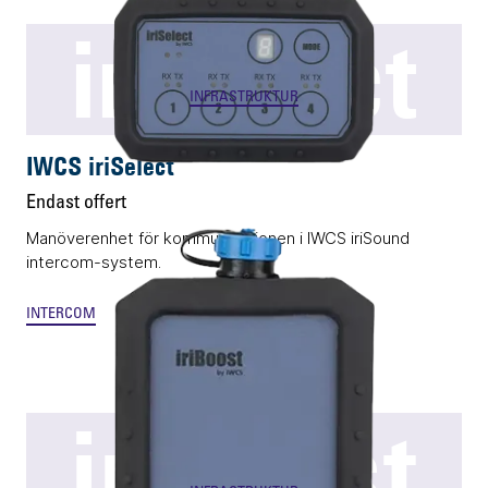
iriSelect
INFRASTRUKTUR
IWCS iriSelect
Endast offert
Manöverenhet för kommunikationen i IWCS iriSound
intercom-system.
INTERCOM
iriBoost