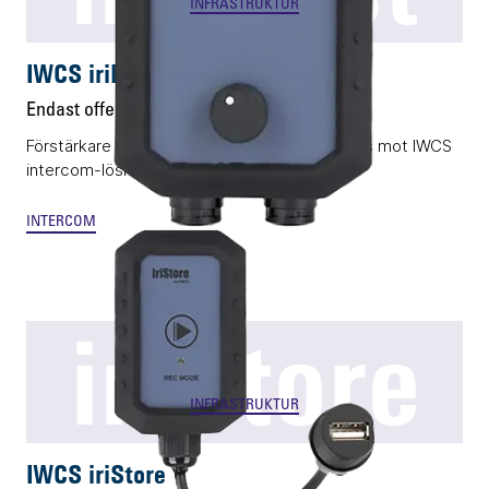
INFRASTRUKTUR
IWCS iriBoost
Endast offert
Förstärkare för PA-system som kan integreras mot IWCS
intercom-lösningar
INTERCOM
iriStore
INFRASTRUKTUR
IWCS iriStore