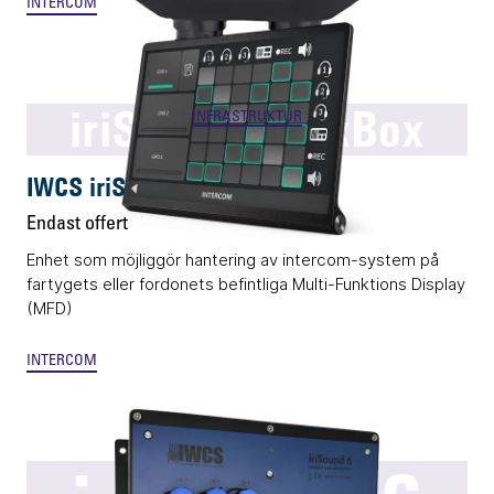
INTERCOM
iriSelect BlackBox
INFRASTRUKTUR
IWCS iriSelect BlackBox
Endast offert
Enhet som möjliggör hantering av intercom-system på
fartygets eller fordonets befintliga Multi-Funktions Display
(MFD)
INTERCOM