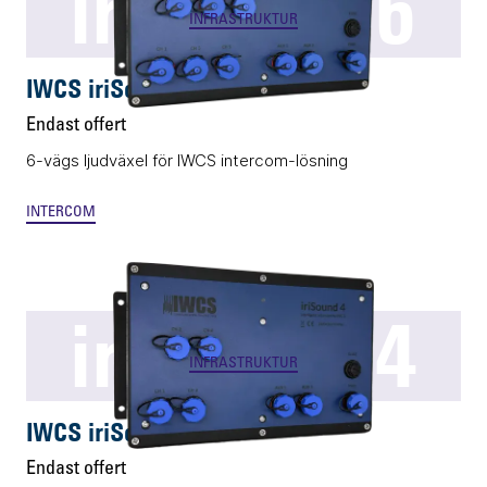
iriSound 6
INFRASTRUKTUR
IWCS iriSound 6
Endast offert
6-vägs ljudväxel för IWCS intercom-lösning
INTERCOM
iriSound 4
INFRASTRUKTUR
IWCS iriSound 4
Endast offert