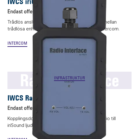
IWCS iriConnect
Endast offert
Trådlös anslutningspunkt som agerar brygga mellan
trådlösa enheter och iriSound ljudväxlar för intercom.
INTERCOM
Radio Interface
INFRASTRUKTUR
IWCS Radio Interface
Endast offert
Kopplingsdosa som integrerar externa komradio till
iriSound ljudväxlar för intercom.