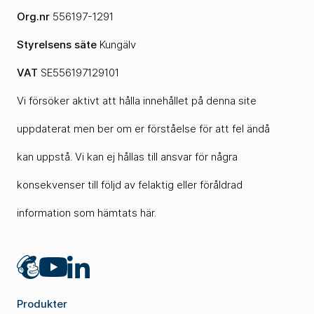
Org.nr
556197-1291
Styrelsens säte
Kungälv
VAT
SE556197129101
Vi försöker aktivt att hålla innehållet på denna site
uppdaterat men ber om er förståelse för att fel ändå
kan uppstå. Vi kan ej hållas till ansvar för några
konsekvenser till följd av felaktig eller föråldrad
information som hämtats här.
Mailchimp
LinkedIn
YouTube
Produkter