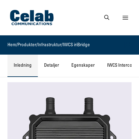
Gå till startsidan
Visa 
Gå till söksidan
Hem
/
Produkter
/
Infrastruktur
/
IWCS iriBridge
Inledning
Detaljer
Egenskaper
IWCS Intercom-