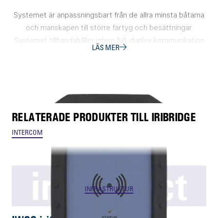
Systemet är anpassningsbart från de allra minsta båtarna
och manskapen till större fartyg och besättningar.
Systemet tillhandahåller intern full-duplex kommunikation
LÄS MER
mellan användarna men kan också integreras radiosystem
och mobiltelefoni för att inkludera externa parter.
Läs mer om helhetlösningen på
IWCS vattentät intercom
under lösningar.
RELATERADE PRODUKTER TILL IRIBRIDGE
INTERCOM
iriConnect
INFRASTRUKTUR