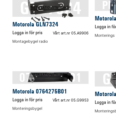
GLN7324
PM
I
INSTALLATIONSTILLBEHÖR
Motorol
Motorola GLN7324
Logga in för
Logga in för pris
Vårt art.nr 05.A9906
Monterings 
Montagebygel radio
G
0764275B01
INSTALLATIONSTILLBEHÖR
I
Motorola 0764275B01
Motorol
Logga in för pris
Vårt art.nr 05.G9953
Logga in för
Monteringsbygel
Monteringsb