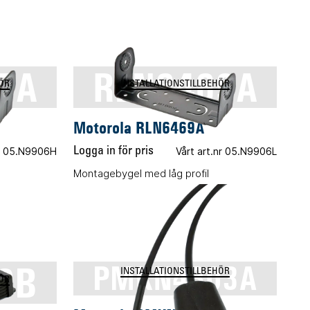
7A
RLN6469A
ÖR
INSTALLATIONSTILLBEHÖR
Motorola RLN6469A
nr 05.N9906H
Logga in för pris
Vårt art.nr 05.N9906L
Montagebygel med låg profil
9B
PMKN4303A
INSTALLATIONSTILLBEHÖR
ÖR