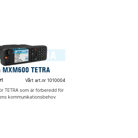
M600 TETRA
MOBILT
a MXM600 TETRA
rt
Vårt art.nr 1010004
för TETRA som är förberedd för
ns kommunikationsbehov.