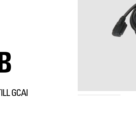
B
ILL GCAI
GMDN3836B