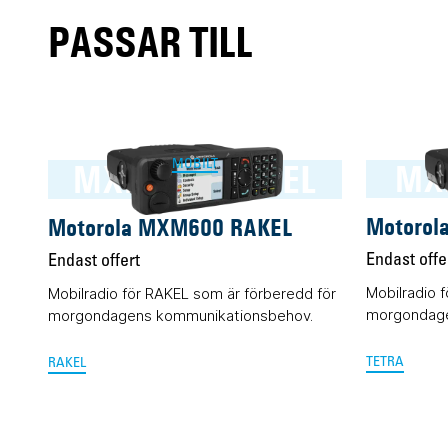
PASSAR TILL
MXM600 RAKEL
MX
MOBILT
Motorol
Motorola MXM600 RAKEL
Endast offe
Endast offert
Mobilradio 
Mobilradio för RAKEL som är förberedd för
morgondage
morgondagens kommunikationsbehov.
TETRA
RAKEL