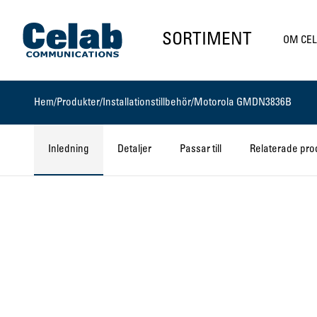
Gå till startsidan
SORTIMENT
OM CE
Hem
/
Produkter
/
Installationstillbehör
/
Motorola GMDN3836B
Inledning
Detaljer
Passar till
Relaterade pro