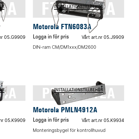
1A
FTN6083A
ÖR
INSTALLATIONSTILLBEHÖR
Motorola FTN6083A
.nr 05.G9909
Logga in för pris
Vårt art.nr 05.J9909
DIN-ram CM/DM1xxx/DM2600
94A
PMLN4912A
ÖR
INSTALLATIONSTILLBEHÖR
Motorola PMLN4912A
.nr 05.K9909
Logga in för pris
Vårt art.nr 05.K9934
Monteringsbygel för kontrollhuvud