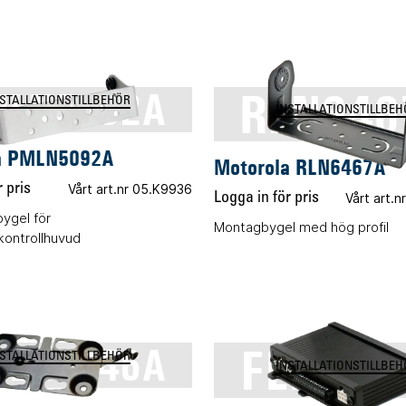
RLN646
LN5092A
NSTALLATIONSTILLBEHÖR
INSTALLATIONSTILLBEH
a PMLN5092A
Motorola RLN6467A
 pris
Vårt art.nr 05.K9936
Logga in för pris
Vårt art.
ygel för
Montagbygel med hög profil
ontrollhuvud
FLN311
LN6346A
NSTALLATIONSTILLBEHÖR
INSTALLATIONSTILLBEH