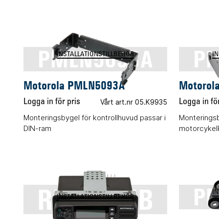
PMLN5093A
PM
INSTALLATIONSTILLBEHÖR
I
Motorola PMLN5093A
Motorol
Logga in för pris
Vårt art.nr 05.K9935
Logga in för
Monteringsbygel för kontrollhuvud passar i
Monteringsb
DIN-ram
motorcykelk
RLN6465B
PM
I
INSTALLATIONSTILLBEHÖR