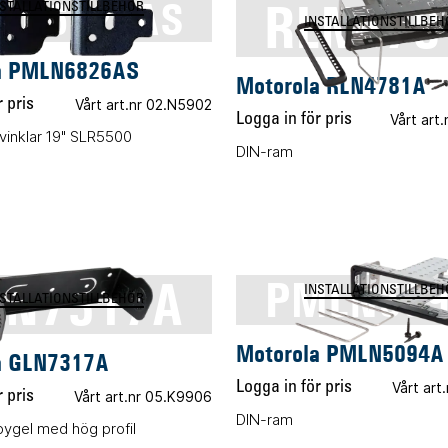
RLN478
LN6826AS
NSTALLATIONSTILLBEHÖR
INSTALLATIONSTILLBEH
a PMLN6826AS
Motorola RLN4781A
 pris
Vårt art.nr 02.N5902
Logga in för pris
Vårt art
vinklar 19" SLR5500
DIN-ram
LN7317A
PMLN50
INSTALLATIONSTILLBEH
NSTALLATIONSTILLBEHÖR
Motorola PMLN5094A
a GLN7317A
Logga in för pris
Vårt art
 pris
Vårt art.nr 05.K9906
DIN-ram
ygel med hög profil