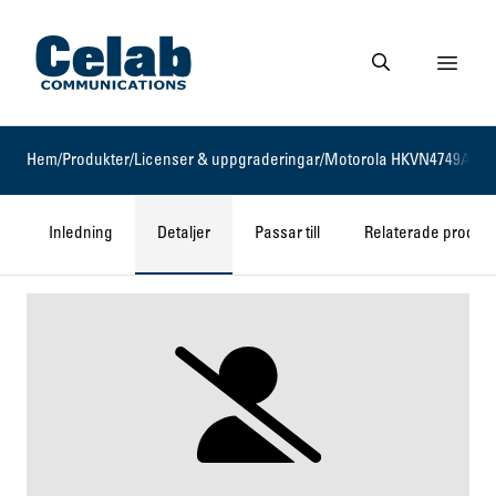
Gå till startsidan
Visa 
Gå till söksidan
Hem
/
Produkter
/
Licenser & uppgraderingar
/
Motorola HKVN4749A
Inledning
Detaljer
Passar till
Relaterade produkt