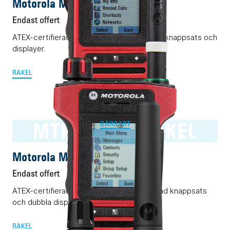
Motorola MTP8550Ex RAKEL
Endast offert
ATEX-certifierad Rakelmobil med komplett knappsats och
displayer.
RAKEL
MTP8500Ex RAKEL
BÄRBART
Motorola MTP8500Ex RAKEL
Endast offert
ATEX-certifierad Rakelmobil med begränsad knappsats
och dubbla displayer.
RAKEL