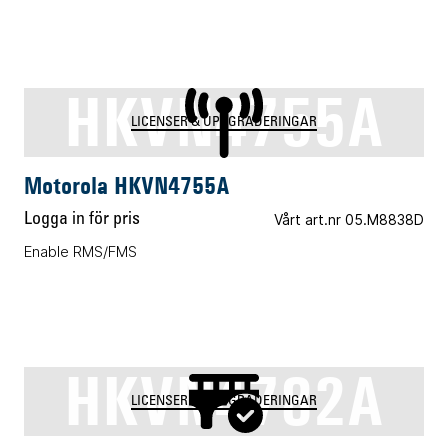
HKVN4755A
LICENSER & UPPGRADERINGAR
Motorola HKVN4755A
Logga in för pris
Vårt art.nr 05.M8838D
Enable RMS/FMS
HKVN4782A
LICENSER & UPPGRADERINGAR