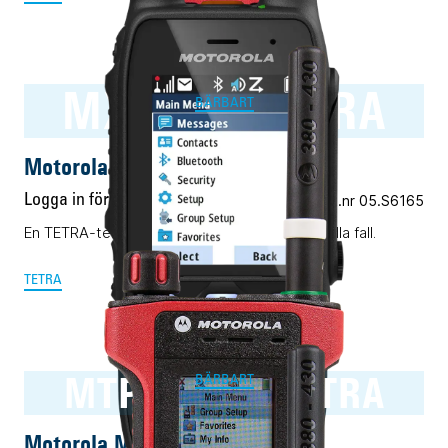
MXP600 TETRA
BÄRBART
Motorola MXP600 TETRA
Logga in för pris
Vårt art.nr 05.S6165
En TETRA-terminal för alla ändamål. Nästan i alla fall.
TETRA
MTP8550Ex TETRA
BÄRBART
Motorola MTP8550Ex TETRA