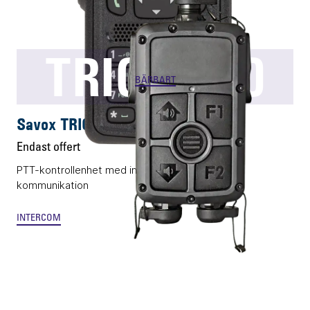
TRICS T10
BÄRBART
Savox TRICS T10
Endast offert
PTT-kontrollenhet med integrerad full-duplex-
kommunikation
INTERCOM