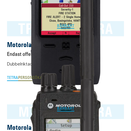
TPG2200 TETRA
BÄRBART
Motorola TPG2200 TETRA
Endast offert
Dubbelriktad personsökare för TETRA.
TETRA
PERSONSÖKARE
MTP3500 TETRA
BÄRBART
Motorola MTP3500 TETRA