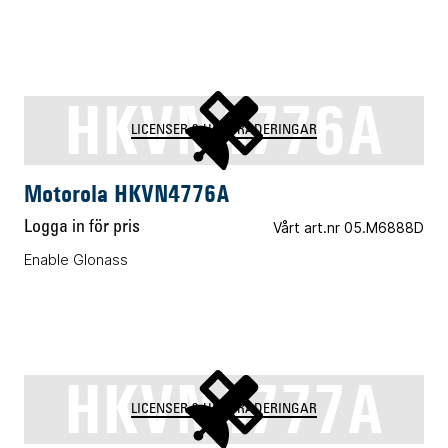
HKVN4776A
LICENSER & UPPGRADERINGAR
Motorola HKVN4776A
Logga in för pris
Vårt art.nr 05.M6888D
Enable Glonass
HKVN4777A
LICENSER & UPPGRADERINGAR