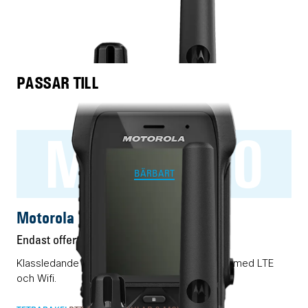
PASSAR TILL
MXP660
BÄRBART
Motorola MXP660
Endast offert
Klassledande RAKEL/TETRA-terminal förädlad med LTE
och Wifi.