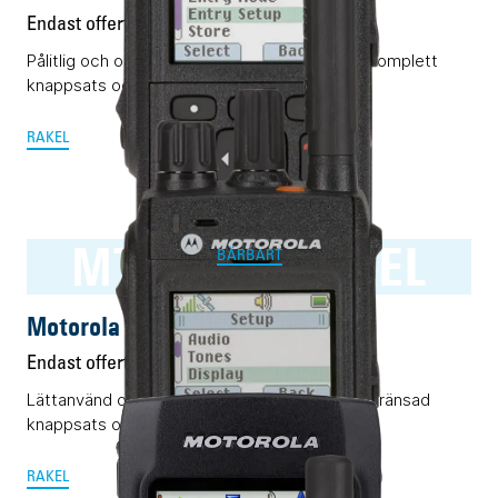
Endast offert
Pålitlig och okomplicerad Rakelterminal med komplett
knappsats och display.
RAKEL
MTP3500 RAKEL
BÄRBART
Motorola MTP3500 RAKEL
Endast offert
Lättanvänd och pålitlig Rakelterminal med begränsad
knappsats och display.
RAKEL