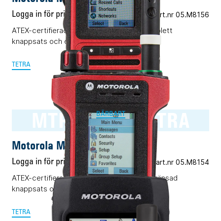
Logga in för pris
Vårt art.nr 05.M8156
ATEX-certifierad TETRA-terminal med komplett
knappsats och displayer.
TETRA
MTP8500Ex TETRA
BÄRBART
Motorola MTP8500Ex TETRA
Logga in för pris
Vårt art.nr 05.M8154
ATEX-certifierad TETRA-terminal med begränsad
knappsats och dubbla displayer.
TETRA