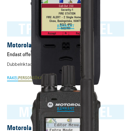
TPG2200 RAKEL
BÄRBART
Motorola TPG2200 RAKEL
Endast offert
Dubbelriktad personsökare för RAKEL.
RAKEL
PERSONSÖKARE
MTP3550 RAKEL
BÄRBART
Motorola MTP3550 RAKEL