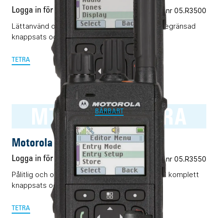
Logga in för pris
Vårt art.nr 05.R3500
Lättanvänd och pålitlig TETRA-terminal med begränsad
knappsats och display.
TETRA
MTP3550 TETRA
BÄRBART
Motorola MTP3550 TETRA
Logga in för pris
Vårt art.nr 05.R3550
Pålitlig och okomplicerad TETRA-terminal med komplett
knappsats och display.
TETRA