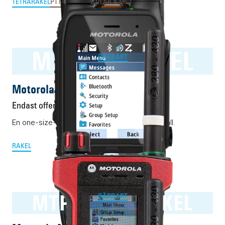
TETRA
RAKEL
PTT-OVER-CELLULAR & MCX
SWEN
MXP600 RAKEL
BÄRBART
Motorola MXP600 RAKEL
Endast offert
En one-size-fits-all Rakelmobil. Nästan i alla fall.
RAKEL
MTP8550Ex RAKEL
BÄRBART