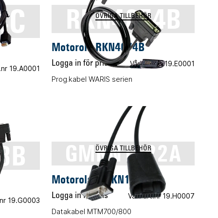
4C
RKN4074B
ÖVRIGA TILLBEHÖR
Motorola RKN4074B
Logga in för pris
Vårt art.nr 19.E0001
t.nr 19.A0001
Prog.kabel WARIS serien
3B
GMKN1022A
ÖVRIGA TILLBEHÖR
Motorola GMKN1022A
Logga in för pris
Vårt art.nr 19.H0007
.nr 19.G0003
Datakabel MTM700/800