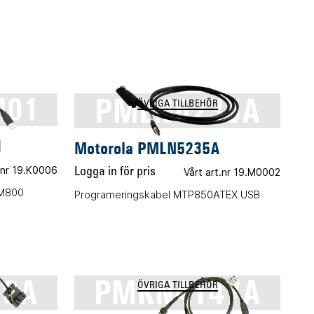
M01
PMLN5235A
ÖVRIGA TILLBEHÖR
1
Motorola PMLN5235A
t.nr 19.K0006
Logga in för pris
Vårt art.nr 19.M0002
TM800
Programeringskabel MTP850ATEX USB
10A
PMKN4147A
ÖVRIGA TILLBEHÖR