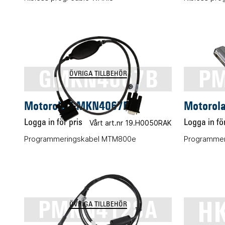
GMKN4067B
PM
ÖVRIGA TILLBEHÖR
Motorola GMKN4067B
Motorol
Logga in för pris
Vårt art.nr 19.H0050RAK
Logga in för
Programmeringskabel MTM800e
Programmer
H
PMKN4128A
ÖVRIGA TILLBEHÖR