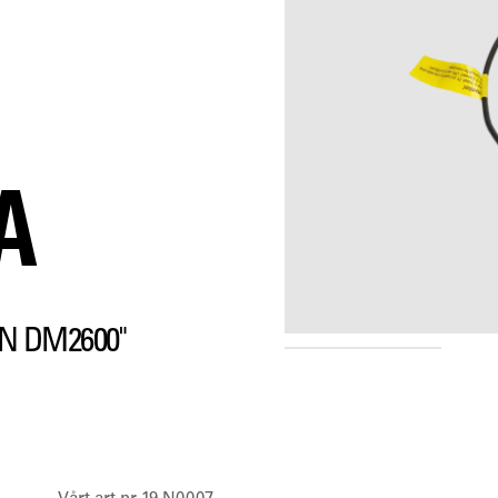
A
N DM2600"
PMKN4148A