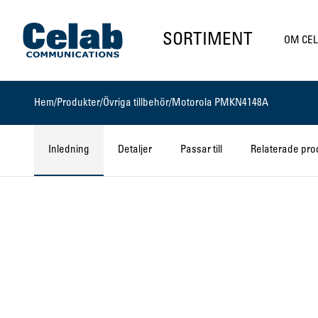
Gå till startsidan
SORTIMENT
OM CE
Hem
/
Produkter
/
Övriga tillbehör
/
Motorola PMKN4148A
Inledning
Detaljer
Passar till
Relaterade pro