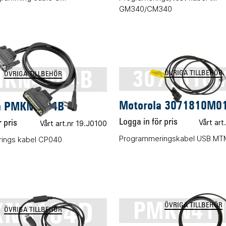
GM340/CM340
KN4004B
3071810
ÖVRIGA TILLBEHÖR
ÖVRIGA TILLBEHÖR
Motorola 3071810M0
a PMKN4004B
Logga in för pris
Vårt ar
 pris
Vårt art.nr 19.J0100
Programmeringskabel USB M
ings kabel CP040
KN6184D
PMKN41
ÖVRIGA TILLBEHÖR
ÖVRIGA TILLBEHÖR