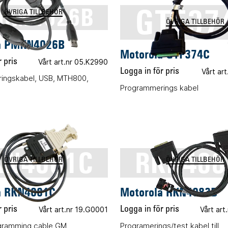
GTF37
KN4026B
ÖVRIGA TILLBEHÖR
ÖVRIGA TILLBEHÖR
a PMKN4026B
Motorola GTF374C
 pris
Vårt art.nr 05.K2990
Logga in för pris
Vårt ar
ingskabel, USB, MTH800,
Programmerings kabel
KN4081C
RKN408
ÖVRIGA TILLBEHÖR
ÖVRIGA TILLBEHÖR
a RKN4081C
Motorola RKN4083B
 pris
Vårt art.nr 19.G0001
Logga in för pris
Vårt art
ogramming cable GM
Programerings/test kabel till