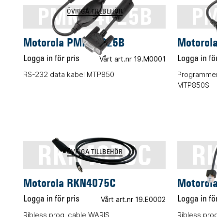
PMKN4025B
PM
ÖVRIGA TILLBEHÖR
Motorola PMKN4025B
Motorol
Logga in för pris
Vårt art.nr 19.M0001
Logga in för
RS-232 data kabel MTP850
Programmer
MTP850S
RKN4075C
R
ÖVRIGA TILLBEHÖR
Motorola RKN4075C
Motorol
Logga in för pris
Vårt art.nr 19.E0002
Logga in för
Ribless prog. cable WARIS
Ribless pr