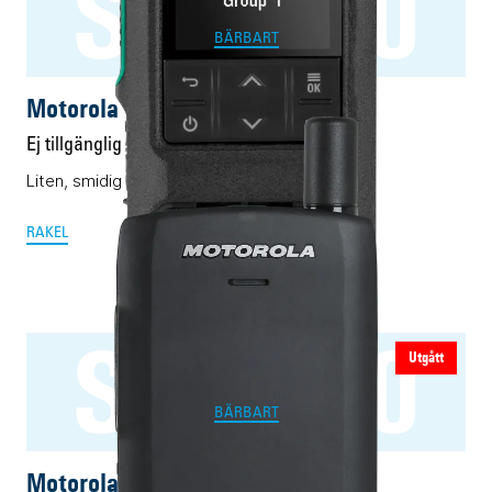
ST7500
BÄRBART
Motorola ST7500
Ej tillgänglig
Liten, smidig och robust Rakel-terminal.
RAKEL
ST7000
Utgått
BÄRBART
Motorola ST7000