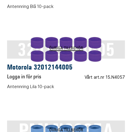
Antennring Blå 10-pack
32012144005
ÖVRIGA TILLBEHÖR
Motorola 32012144005
Logga in för pris
Vårt art.nr 15.N4057
Antennring Lila 10-pack
PMLN6285A
ÖVRIGA TILLBEHÖR