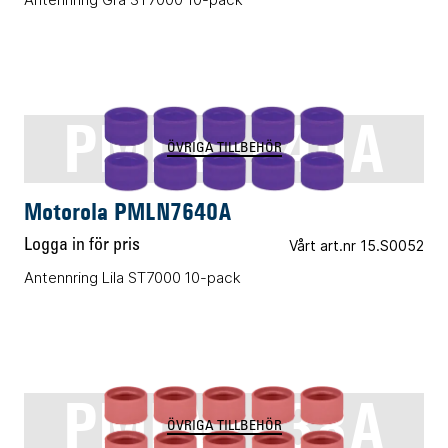
PMLN7640A
ÖVRIGA TILLBEHÖR
Motorola PMLN7640A
Logga in för pris
Vårt art.nr 15.S0052
Antennring Lila ST7000 10-pack
PMLN7638A
ÖVRIGA TILLBEHÖR