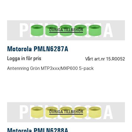
PMLN6287A
ÖVRIGA TILLBEHÖR
Motorola PMLN6287A
Logga in för pris
Vårt art.nr 15.R0052
Antennring Grön MTP3xxx/MXP600 5-pack
PMLN6288A
ÖVRIGA TILLBEHÖR
Motorola PMLN6288A