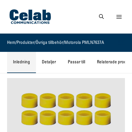
Gå till startsidan
Visa 
Gå till söksidan
Hem
/
Produkter
/
Övriga tillbehör
/
Motorola PMLN7637A
Inledning
Detaljer
Passar till
Relaterade produkt