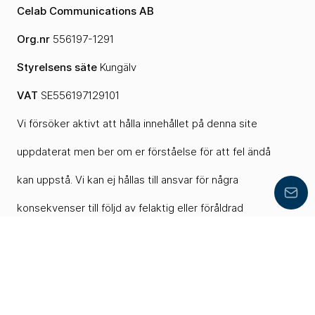
Celab Communications AB
Org.nr
556197-1291
Styrelsens säte
Kungälv
VAT
SE556197129101
Vi försöker aktivt att hålla innehållet på denna site
uppdaterat men ber om er förståelse för att fel ändå
kan uppstå. Vi kan ej hållas till ansvar för några
Lämn
konsekvenser till följd av felaktig eller föråldrad
information som hämtats här.
Mailchimp
LinkedIn
YouTube