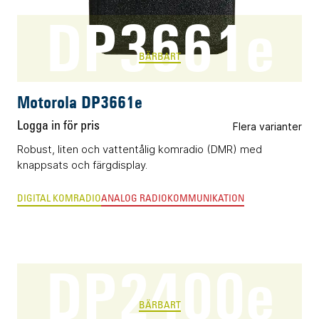
DP3661e
BÄRBART
Motorola DP3661e
Logga in för pris
Flera varianter
Robust, liten och vattentålig komradio (DMR) med
knappsats och färgdisplay.
DIGITAL KOMRADIO
ANALOG RADIOKOMMUNIKATION
DP2400e
BÄRBART