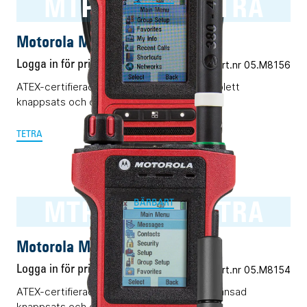
MTP8550Ex TETRA
Motorola MTP8550Ex TETRA
Logga in för pris
Vårt art.nr 05.M8156
ATEX-certifierad TETRA-terminal med komplett
knappsats och displayer.
TETRA
MTP8500Ex TETRA
BÄRBART
Motorola MTP8500Ex TETRA
Logga in för pris
Vårt art.nr 05.M8154
ATEX-certifierad TETRA-terminal med begränsad
knappsats och dubbla displayer.