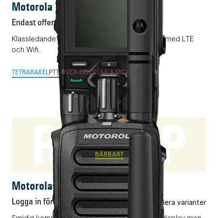
Motorola MXP660
Endast offert
Klassledande RAKEL/TETRA-terminal förädlad med LTE
och Wifi.
TETRA
RAKEL
PTT-OVER-CELLULAR & MCX
SWEN
R5 NKP
BÄRBART
Motorola R5 NKP
Logga in för pris
Flera varianter
Smidig komradio (DMR) utan knappsats eller display men