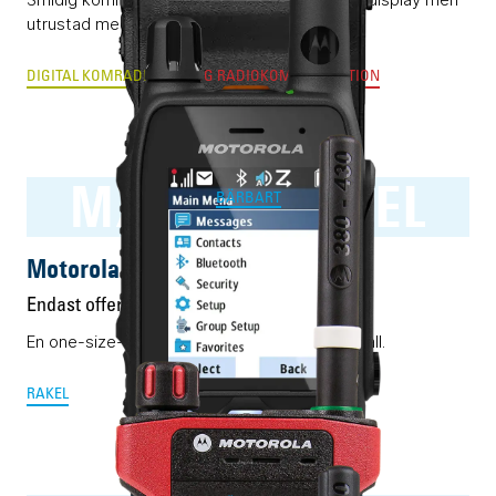
utrustad med AI-optimerat ljud.
DIGITAL KOMRADIO
ANALOG RADIOKOMMUNIKATION
MXP600 RAKEL
BÄRBART
Motorola MXP600 RAKEL
Endast offert
En one-size-fits-all Rakelmobil. Nästan i alla fall.
RAKEL