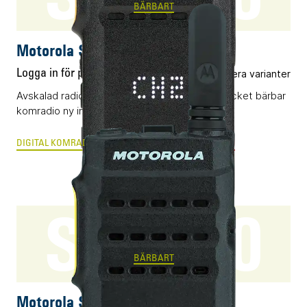
BÄRBART
Motorola SL1600
Logga in för pris
Flera varianter
Avskalad radio baserad på DMR som ger uttrycket bärbar
komradio ny innebörd.
DIGITAL KOMRADIO
ANALOG RADIOKOMMUNIKATION
SL2600
BÄRBART
Motorola SL2600