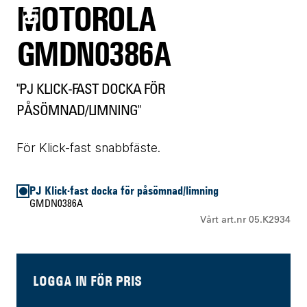
MOTOROLA
GMDN0386A
"PJ KLICK-FAST DOCKA FÖR
PÅSÖMNAD/LIMNING"
För Klick-fast snabbfäste.
PJ Klick-fast docka för påsömnad/limning
GMDN0386A
Vårt art.nr 05.K2934
LOGGA IN FÖR PRIS