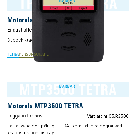
TPG2200 TETRA
BÄRBART
Motorola TPG2200 TETRA
Endast offert
Dubbelriktad personsökare för TETRA.
TETRA
PERSONSÖKARE
MTP3500 TETRA
BÄRBART
Motorola MTP3500 TETRA
Logga in för pris
Vårt art.nr 05.R3500
Lättanvänd och pålitlig TETRA-terminal med begränsad
knappsats och display.