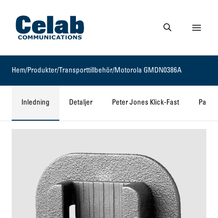
Gå till startsidan
Visa 
Gå till söksidan
Hem
/
Produkter
/
Transporttillbehör
/
Motorola GMDN0386A
Inledning
Detaljer
Peter Jones Klick-Fast
Passar 