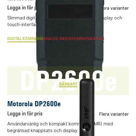
Logga in för pris
Flera varianter
Slimmad digital komradio (DMR) med infälld display och
touch-interface.
DIGITAL KOMRADIO
ANALOG RADIOKOMMUNIKATION
DP2600e
BÄRBART
Motorola DP2600e
Logga in för pris
Flera varianter
Användarvänlig och kompakt komradio (DMR) med
begränsad knappsats och display.