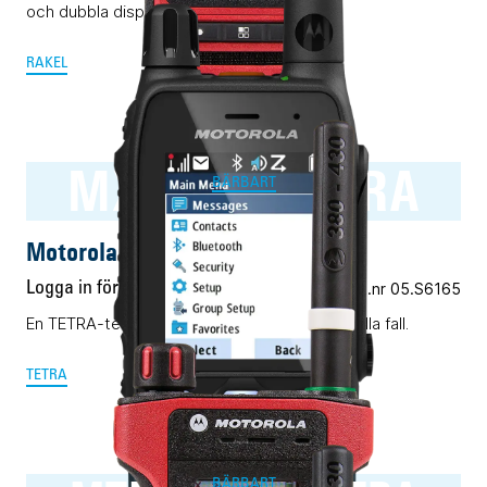
och dubbla displayer.
RAKEL
MXP600 TETRA
BÄRBART
Motorola MXP600 TETRA
Logga in för pris
Vårt art.nr 05.S6165
En TETRA-terminal för alla ändamål. Nästan i alla fall.
TETRA
BÄRBART