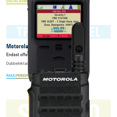
DIGITAL KOMRADIO
PTT-OVER-CELLULAR & MCX
TPG2200 RAKEL
BÄRBART
Motorola TPG2200 RAKEL
Endast offert
Dubbelriktad personsökare för RAKEL.
RAKEL
PERSONSÖKARE
SL1600