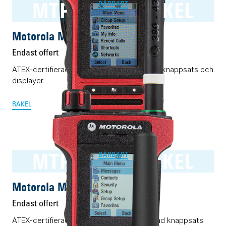
MTP8550Ex RAKEL
BÄRBART
Motorola MTP8550Ex RAKEL
Endast offert
ATEX-certifierad Rakelmobil med komplett knappsats och
displayer.
RAKEL
MTP8500Ex RAKEL
BÄRBART
Motorola MTP8500Ex RAKEL
Endast offert
ATEX-certifierad Rakelmobil med begränsad knappsats