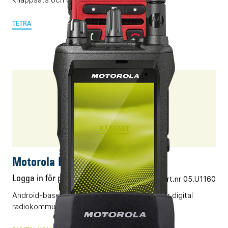
TETRA
ION
BÄRBART
Motorola ION
Logga in för pris
Vårt art.nr 05.U1160
Android-baserad smartradio som kombinerar digital
radiokommunikation med applikationer.