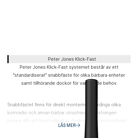
Peter Jones Klick-Fast
Peter Jones Klick-Fast systemet består av ett
"standardiserat" snabbfäste för olika bärbara enheter
samt tillhörande dockor för varierande behov.
Snabbfästet finns för direkt montering på många olika
komradio och annan bärbar utrustning. Utrustningen
passar då i ett brett utbud av dockor som kan monteras
LÄS MER
på kläder, bälten, styren och hölsterlösningar - permanent
eller tillfälligt.