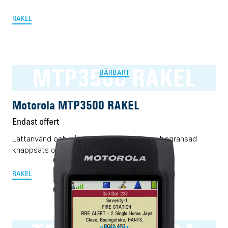
RAKEL
MTP3500 RAKEL
BÄRBART
Motorola MTP3500 RAKEL
Endast offert
Lättanvänd och pålitlig Rakelterminal med begränsad
knappsats och display.
RAKEL