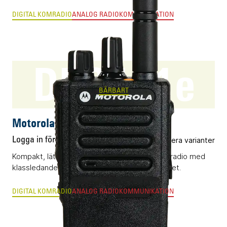
DIGITAL KOMRADIO
ANALOG RADIOKOMMUNIKATION
DP3441e
BÄRBART
Motorola DP3441e
Logga in för pris
Flera varianter
Kompakt, lättanvänd och vattentät DMR-komradio med
klassledande radioegenskaper och byggkvalitet.
DIGITAL KOMRADIO
ANALOG RADIOKOMMUNIKATION