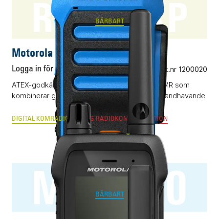
R7Ex NKP
BÄRBART
Motorola R7Ex NKP
Logga in för pris
Vårt art.nr 1200020
ATEX-godkänd digital komradio baserad på DMR som
kombinerar grym radioprestanda och enkelt handhavande.
DIGITAL KOMRADIO
ANALOG RADIOKOMMUNIKATION
MXP660
BÄRBART