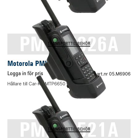
PMLN7026A
TRANSPORTTILLBEHÖR
Motorola PMLN7026A
Logga in för pris
Vårt art.nr 05.M6906
Hållare till Car-Kit MTP6650
PMLN6521A
TRANSPORTTILLBEHÖR