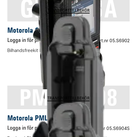
GM0368A
TRANSPORTTILLBEHÖR
Motorola GM0368A
Logga in för pris
Vårt art.nr 05.S6902
Bilhandsfreekit MXP600
PMLN8308
TRANSPORTTILLBEHÖR
Motorola PMLN8308
Logga in för pris
Vårt art.nr 05.S6904S