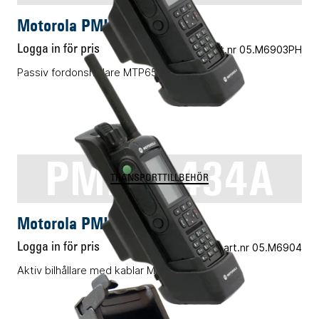
Motorola PMLN6521A
Logga in för pris
Vårt art.nr 05.M6903PH
Passiv fordonshållare MTP6550/6750
PMLN6434A
TRANSPORTTILLBEHÖR
Motorola PMLN6434A
Logga in för pris
Vårt art.nr 05.M6904
Aktiv bilhållare med kablar MTP6XXX