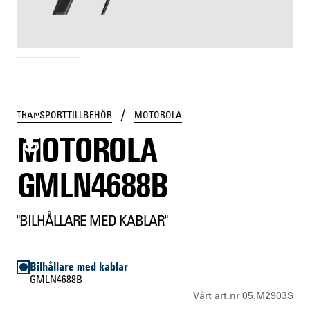
GMLN4688B
/
TRANSPORTTILLBEHÖR
MOTOROLA
MOTOROLA
GMLN4688B
"BILHÅLLARE MED KABLAR"
Bilhållare med kablar
GMLN4688B
Vårt art.nr 05.M2903S