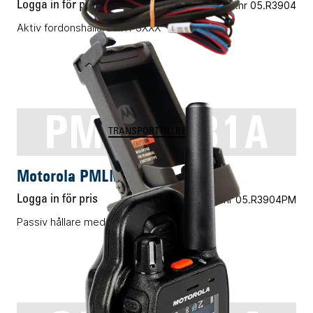
Logga in för pris
Vårt art.nr 05.R3904
Aktiv fordonshållare MTP3XXX
PMLN6181A
TRANSPORTTILLBEHÖR
Motorola PMLN6181A
Logga in för pris
Vårt art.nr 05.R3904PM
Passiv hållare med fäste för ciggkabel