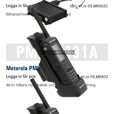
Logga in för pris
Vårt art.nr 05.M6902C
Bilhandsfreekit MTP6xxx customized
PMLN6431A
TRANSPORTTILLBEHÖR
Motorola PMLN6431A
Logga in för pris
Vårt art.nr 05.M6903
Aktiv hållare med kablar och yttre antennanslutning