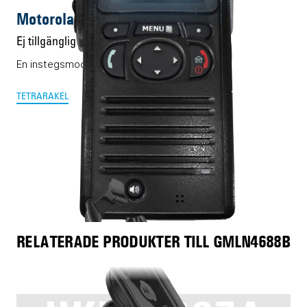
Motorola CEP400
Ej tillgänglig
En instegsmodell i TETRA-världen
TETRA
RAKEL
RELATERADE PRODUKTER TILL GMLN4688B