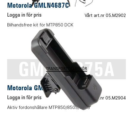
Motorola GMLN4687C
Logga in för pris
Vårt art.nr 05.M2902
Bilhandsfree kit för MTP850 DCK
GMLN5075A
TRANSPORTTILLBEHÖR
Motorola GMLN5075A
Logga in för pris
Vårt art.nr 05.M2904
Aktiv fordonshållare MTP850/850S/830S