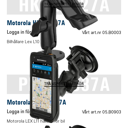
HKLN4627A
TRANSPORTTILLBEHÖR
Motorola HKLN4627A
Logga in för pris
Vårt art.nr 05.B0003
Bilhållare Lex L10
PMLN7837A
TRANSPORTTILLBEHÖR
Motorola PMLN7837A
Logga in för pris
Vårt art.nr 05.B0903
Motorola LEX L11 hållare för bil