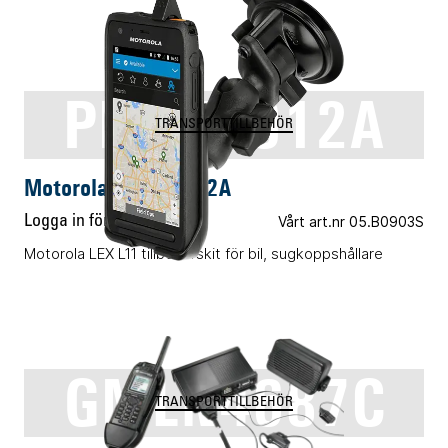
PMLN7912A
TRANSPORTTILLBEHÖR
Motorola PMLN7912A
Logga in för pris
Vårt art.nr 05.B0903S
Motorola LEX L11 tillbehörskit för bil, sugkoppshållare
GMLN4687C
TRANSPORTTILLBEHÖR