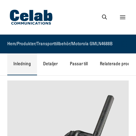
Gå till startsidan
Visa 
Gå till söksidan
Hem
/
Produkter
/
Transporttillbehör
/
Motorola GMLN4688B
Inledning
Detaljer
Passar till
Relaterade produkt