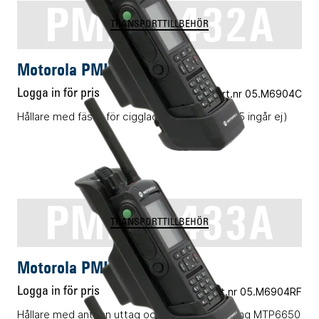
PMLN6432A
TRANSPORTTILLBEHÖR
Motorola PMLN6432A
Logga in för pris
Vårt art.nr 05.M6904C
Hållare med fäste för ciggladdkabel (05.R3905 ingår ej)
PMLN6433A
TRANSPORTTILLBEHÖR
Motorola PMLN6433A
Logga in för pris
Vårt art.nr 05.M6904RF
Hållare med antenn uttag och uttag för laddning MTP6650