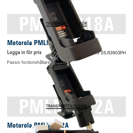
PMLN7018A
TRANSPORTTILLBEHÖR
Motorola PMLN7018A
Logga in för pris
Vårt art.nr 05.R3903PH
Passiv fordonshållare MTP3xxx
PMLN6182A
TRANSPORTTILLBEHÖR
Motorola PMLN6182A