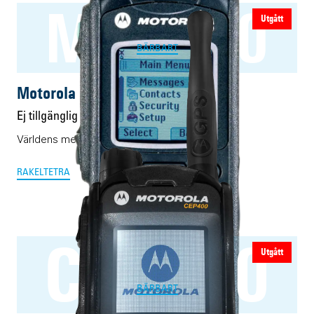
MTP850
Utgått
BÄRBART
Motorola MTP850
Ej tillgänglig
Världens mest sålda TETRA-terminal för sin tid
RAKEL
TETRA
CEP400
Utgått
BÄRBART