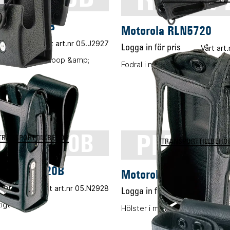
a RLN5385B
Motorola RLN5720
 pris
Vårt art.nr 05.J2927
Logga in för pris
Vårt art
 med 3" bältesloop &amp;
Fodral i mjukt läder
PMLN50
LN5020B
TRANSPORTTILLBEHÖR
TRANSPORTTILLBEHÖ
a PMLN5020B
Motorola PMLN5018
 pris
Vårt art.nr 05.N2928
Logga in för pris
Vårt art.
tigt läder
Hölster i mjukt läder