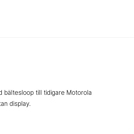
PMLN5030A
 bältesloop till tidigare Motorola
n display.