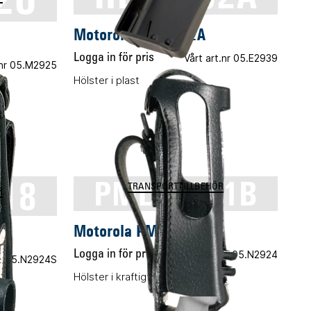
Motorola HLN9952A
Logga in för pris
Vårt art.nr 05.E2939
.nr 05.M2925
Hölster i plast
18
PMLN5021B
TRANSPORTTILLBEHÖR
R
Motorola PMLN5021B
Logga in för pris
Vårt art.nr 05.N2924
nr 05.N2924S
Hölster i kraftigt läder