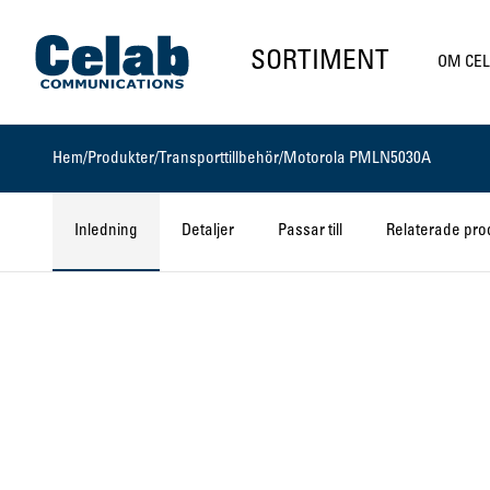
Gå till startsidan
SORTIMENT
OM CE
Hem
/
Produkter
/
Transporttillbehör
/
Motorola PMLN5030A
Inledning
Detaljer
Passar till
Relaterade pro