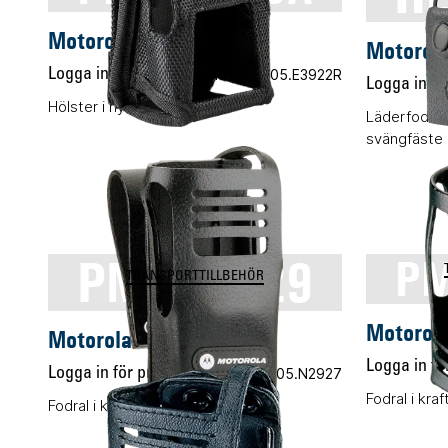
Motorola PMLN5089A
Motorol
Logga in för pris
Vårt art.nr 05.E3922R
Logga in för
Hölster i nylon
Läderfodral
svängfäste
PMLN5029
PM
TRANSPORTTILLBEHÖR
Motorol
Motorola PMLN5029
Logga in för
Logga in för pris
Vårt art.nr 05.N2927
Fodral i kraf
Fodral i kraftigt läder