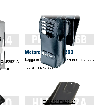
44
PMLN5026B
TRANSPORTTILLBEHÖR
R
Motorola PMLN5026B
Logga in för pris
Vårt art.nr 05.N2927S
nr 05.P2921LV
Fodral i mjukt läder
 L vit
20
HLN9952A
TRANSPORTTILLBEHÖR
R