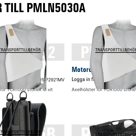
 TILL PMLN5030A
MLN5302
PMLN52
TRANSPORTTILLBEHÖR
TRANSPORTTILLBEHÖ
a PMLN5302
Motorola PMLN5244
 pris
Vårt art.nr 05.P2921MV
Logga in för pris
Vårt art.
 för TCR1000 storlek M vit
Axelhölster för TCR1000 storlek
RLN57
LN5385B
TRANSPORTTILLBEHÖR
TRANSPORTTILLBEHÖ