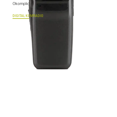
Okomplicerad digital komradio
DIGITAL KOMRADIO