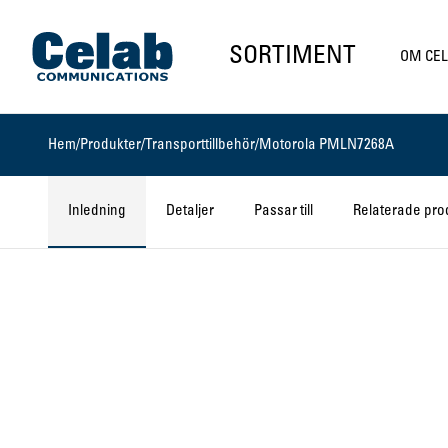
Gå till startsidan
SORTIMENT
OM CE
Hem
/
Produkter
/
Transporttillbehör
/
Motorola PMLN7268A
Inledning
Detaljer
Passar till
Relaterade pro