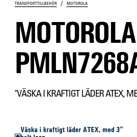
/
TRANSPORTTILLBEHÖR
MOTOROLA
MOTOROLA
PMLN7268
"VÄSKA I KRAFTIGT LÄDER ATEX, ME
Väska i kraftigt läder ATEX, med 3"