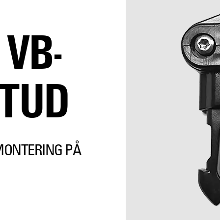
VB-
STUD
 MONTERING PÅ