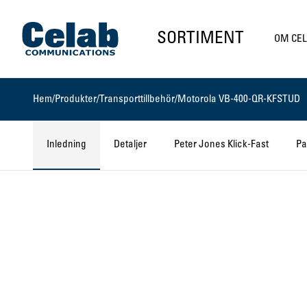
Gå till startsidan
SORTIMENT
OM CE
Hem
/
Produkter
/
Transporttillbehör
/
Motorola VB-400-QR-KFSTUD
Inledning
Detaljer
Peter Jones Klick-Fast
Pa