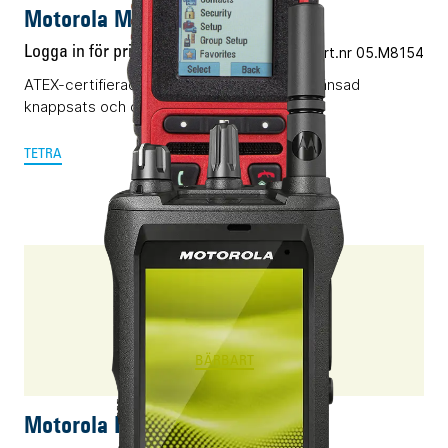
Motorola MTP8500Ex TETRA
Logga in för pris
Vårt art.nr 05.M8154
ATEX-certifierad TETRA-terminal med begränsad
knappsats och dubbla displayer.
TETRA
ION
BÄRBART
Motorola ION