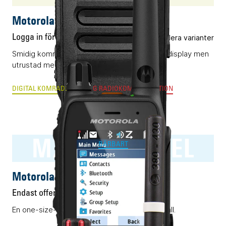
Motorola R5 NKP
Logga in för pris
Flera varianter
Smidig komradio (DMR) utan knappsats eller display men
utrustad med AI-optimerat ljud.
DIGITAL KOMRADIO
ANALOG RADIOKOMMUNIKATION
MXP600 RAKEL
BÄRBART
Motorola MXP600 RAKEL
Endast offert
En one-size-fits-all Rakelmobil. Nästan i alla fall.