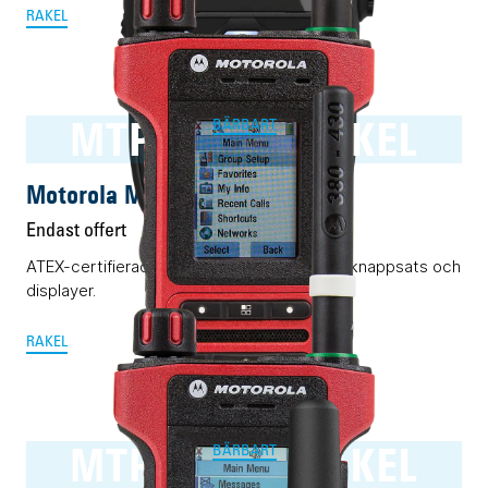
RAKEL
MTP8550Ex RAKEL
BÄRBART
Motorola MTP8550Ex RAKEL
Endast offert
ATEX-certifierad Rakelmobil med komplett knappsats och
displayer.
RAKEL
MTP8500Ex RAKEL
BÄRBART