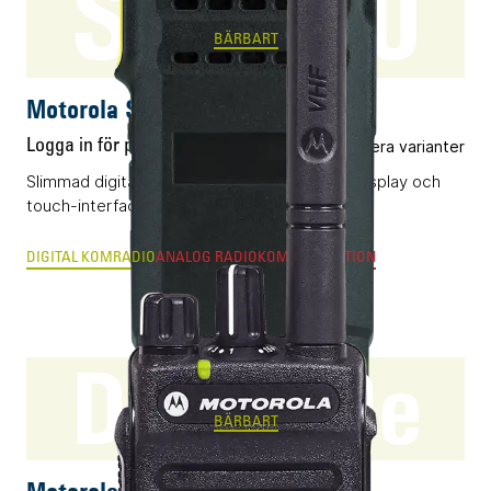
SL2600
BÄRBART
Motorola SL2600
Logga in för pris
Flera varianter
Slimmad digital komradio (DMR) med infälld display och
touch-interface.
DIGITAL KOMRADIO
ANALOG RADIOKOMMUNIKATION
DP2600e
BÄRBART
Motorola DP2600e