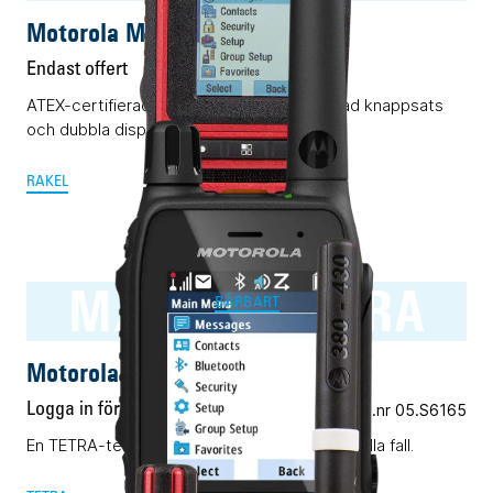
Motorola MTP8500Ex RAKEL
Endast offert
ATEX-certifierad Rakelmobil med begränsad knappsats
och dubbla displayer.
RAKEL
MXP600 TETRA
BÄRBART
Motorola MXP600 TETRA
Logga in för pris
Vårt art.nr 05.S6165
En TETRA-terminal för alla ändamål. Nästan i alla fall.