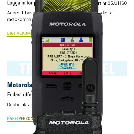
Logga in för pris
Vårt art.nr 05.U1160
Android-baserad smartradio som kombinerar digital
radiokommunikation med applikationer.
DIGITAL KOMRADIO
PTT-OVER-CELLULAR & MCX
TPG2200 RAKEL
BÄRBART
Motorola TPG2200 RAKEL
Endast offert
Dubbelriktad personsökare för RAKEL.
RAKEL
PERSONSÖKARE