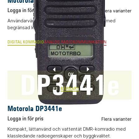
Logga in för pris
Flera varianter
Användarvänlig och kompakt komradio (DMR) med
begränsad knappsats och display.
DIGITAL KOMRADIO
ANALOG RADIOKOMMUNIKATION
DP3441e
BÄRBART
Motorola DP3441e
Logga in för pris
Flera varianter
Kompakt, lättanvänd och vattentät DMR-komradio med
klassledande radioegenskaper och byggkvalitet.