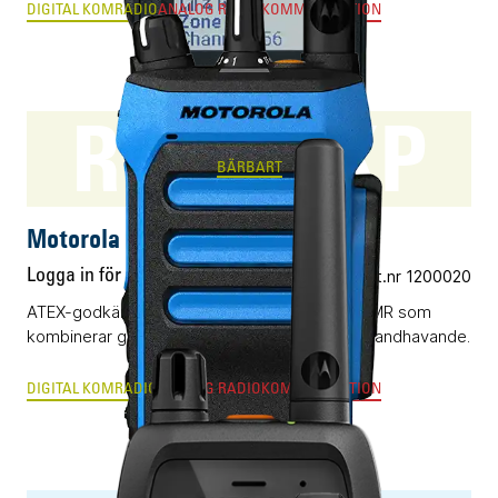
DIGITAL KOMRADIO
ANALOG RADIOKOMMUNIKATION
R7Ex NKP
BÄRBART
Motorola R7Ex NKP
Logga in för pris
Vårt art.nr 1200020
ATEX-godkänd digital komradio baserad på DMR som
kombinerar grym radioprestanda och enkelt handhavande.
DIGITAL KOMRADIO
ANALOG RADIOKOMMUNIKATION