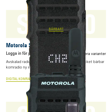
SL1600
BÄRBART
Motorola SL1600
Logga in för pris
Flera varianter
Avskalad radio baserad på DMR som ger uttrycket bärbar
komradio ny innebörd.
DIGITAL KOMRADIO
ANALOG RADIOKOMMUNIKATION