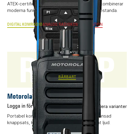
ATEX-certifierad digital komradio (DMR) som kombinerar
moderna funktioner och klassledande radioprestanda.
DIGITAL KOMRADIO
ANALOG RADIOKOMMUNIKATION
R5 LKP
BÄRBART
Motorola R5 LKP
Logga in för pris
Flera varianter
Portabel komradio (DMR) utrustad med begränsad
knappsats, kompakt display och AI-optimerat ljud.