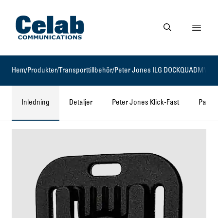
Gå till startsidan
Visa 
Gå till söksidan
Hem
/
Produkter
/
Transporttillbehör
/
Peter Jones ILG DOCKQUADMV
Inledning
Detaljer
Peter Jones Klick-Fast
Passar 