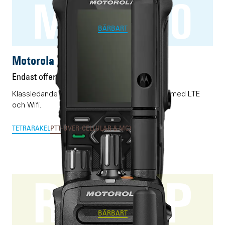
MXP660
BÄRBART
Motorola MXP660
Endast offert
Klassledande RAKEL/TETRA-terminal förädlad med LTE
och Wifi.
TETRA
RAKEL
PTT-OVER-CELLULAR & MCX
SWEN
R5 NKP
BÄRBART