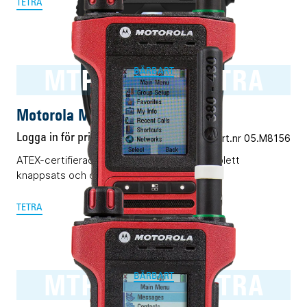
TETRA
MTP8550Ex TETRA
BÄRBART
Motorola MTP8550Ex TETRA
Logga in för pris
Vårt art.nr 05.M8156
ATEX-certifierad TETRA-terminal med komplett
knappsats och displayer.
TETRA
MTP8500Ex TETRA
BÄRBART