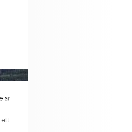
e är
a
 ett
.