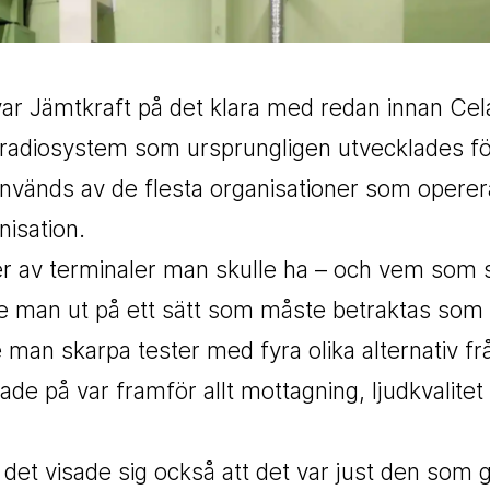
 var Jämtkraft på det klara med redan innan Cel
komradiosystem som ursprungligen utvecklades f
vänds av de flesta organisationer som operer
isation.
r av terminaler man skulle ha – och vem som 
de man ut på ett sätt som måste betraktas som
 man skarpa tester med fyra olika alternativ frå
ade på var framför allt mottagning, ljudkvalitet
et visade sig också att det var just den som g