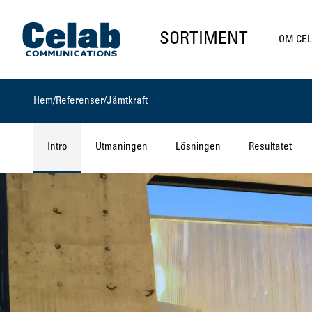
Gå till startsidan
SORTIMENT
OM CE
Hem
/
Referenser
/
Jämtkraft
Intro
Utmaningen
Lösningen
Resultatet