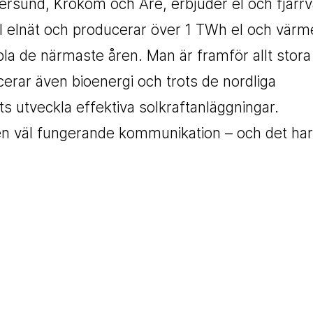
rsund, Krokom och Åre, erbjuder el och fjärr
l elnät och producerar över 1 TWh el och vär
 de närmaste åren. Man är framför allt stora
erar även bioenergi och trots de nordliga
s utveckla effektiva solkraftanläggningar.
en väl fungerande kommunikation – och det har