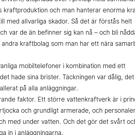
ges kraftproduktion och man hanterar enorma kra
ll med allvarliga skador. Så det är förstås helt
h var de än befinner sig kan nå – och bli nådd
er andra kraftbolag som man har ett nära samar
vanliga mobiltelefoner i kombination med ett
et hade sina brister. Täckningen var dålig, det
llerat på alla anläggningar.
nde faktor. Ett större vattenkraftverk är i prin
tjocka och grundligt armerade, och personale
 och med under vatten. Och det gör det svårt oc
nga in i anläggningarna.