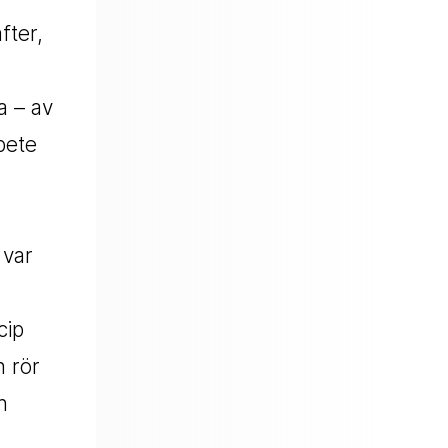
fter,
a – av
bete
 var
cip
n rör
h