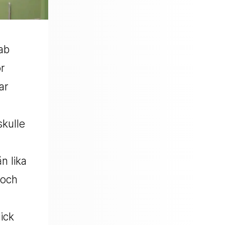
ab
ör
ar
skulle
n lika
 och
ick