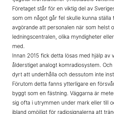
Företaget står för en viktig del av Sveri
som om något går fel skulle kunna ställa ti
avgörande att personalen när som helst oc
ledningscentralen, olika myndigheter ell
med.
Innan 2015 fick detta lösas med hjälp av 
ålderstiget analogt komradiosystem. Och d
dyrt att underhålla och dessutom inte insta
Förutom detta fanns ytterligare en försvåra
byggt som en fästning. Väggarna är meter
sig ofta i utrymmen under mark eller till
ibland omöjligt för radiosignalerna att trä