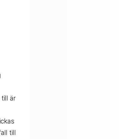
g
ill är
ickas
l till