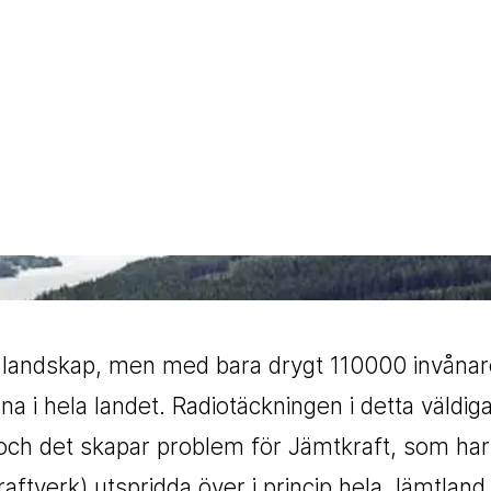
ta landskap, men med bara drygt 110000 invånar
a i hela landet. Radiotäckningen i detta väldig
 och det skapar problem för Jämtkraft, som har
raftverk) utspridda över i princip hela Jämtland