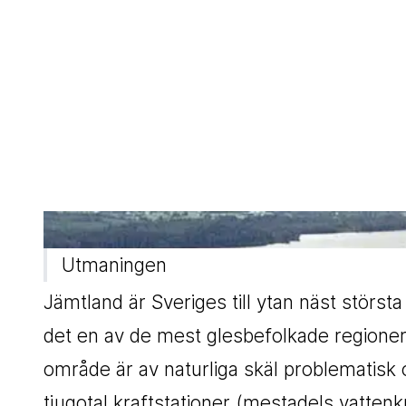
Utmaningen
Jämtland är Sveriges till ytan näst störs
det en av de mest glesbefolkade regionern
område är av naturliga skäl problematisk
tjugotal kraftstationer (mestadels vattenk