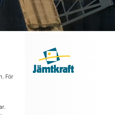
n. För
ar.