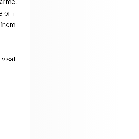
värme.
me om
 inom
 visat