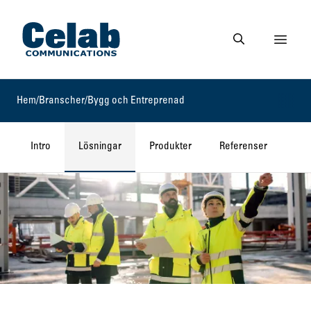
Gå till startsidan
Visa 
Gå till söksidan
Hem
/
Branscher
/
Bygg och Entreprenad
Intro
Lösningar
Produkter
Referenser