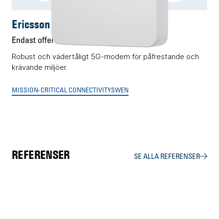
Ericsson W2255
Endast offert
Robust och vädertåligt 5G-modem för påfrestande och
krävande miljöer.
MISSION-CRITICAL CONNECTIVITY
SWEN
REFERENSER
SE ALLA REFERENSER
NCC
Assemblin
Granitor