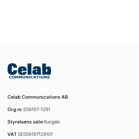
PEAB
Veidekke
Celab Communications AB
Org.nr
556197-1291
Styrelsens säte
Kungälv
VAT
SE556197129101