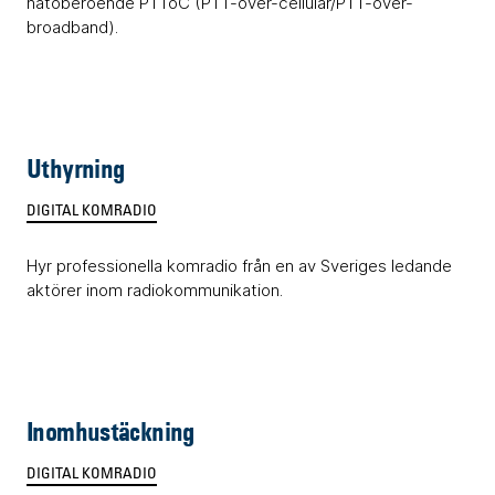
nätoberoende PTToC (PTT-over-cellular/PTT-over-
broadband).
Uthyrning
DIGITAL KOMRADIO
Hyr professionella komradio från en av Sveriges ledande
aktörer inom radiokommunikation.
Inomhustäckning
DIGITAL KOMRADIO