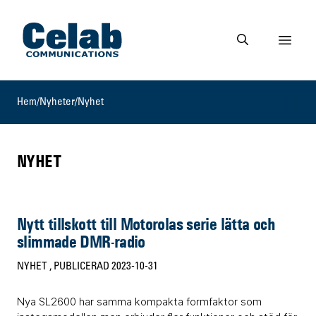
Gå till startsidan
Visa 
Gå till söksidan
Hem
/
Nyheter
/
Nyhet
NYHET
Nytt tillskott till Motorolas serie lätta och
slimmade DMR-radio
NYHET
, PUBLICERAD 2023-10-31
Nya SL2600 har samma kompakta formfaktor som