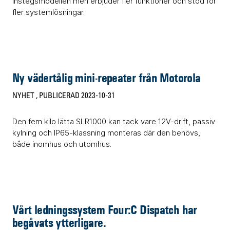
instegsmodellen men erbjuder fler funktioner och stöd för
fler systemlösningar.
Ny vädertålig mini-repeater från Motorola
NYHET
, PUBLICERAD 2023-10-31
Den fem kilo lätta SLR1000 kan tack vare 12V-drift, passiv
kylning och IP65-klassning monteras där den behövs,
både inomhus och utomhus.
Vårt ledningssystem Four:C Dispatch har
begåvats ytterligare.