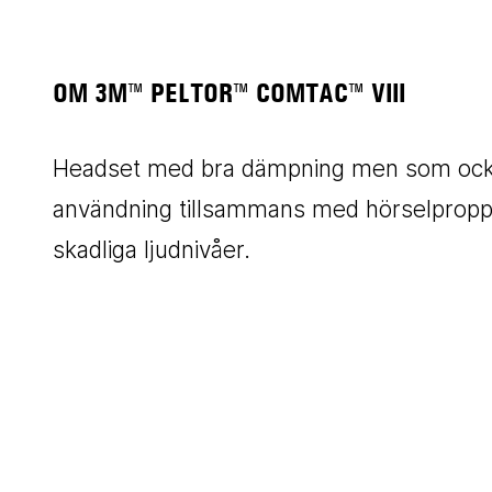
OM 3M™ PELTOR™ COMTAC™ VIII
Headset med bra dämpning men som också
användning tillsammans med hörselproppa
skadliga ljudnivåer.