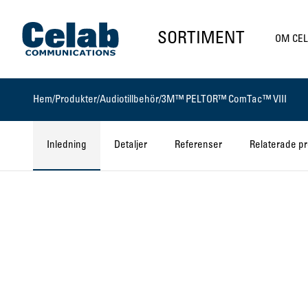
Gå till startsidan
SORTIMENT
OM CE
Hem
/
Produkter
/
Audiotillbehör
/
3M™ PELTOR™ ComTac™ VIII
Inledning
Detaljer
Referenser
Relaterade p