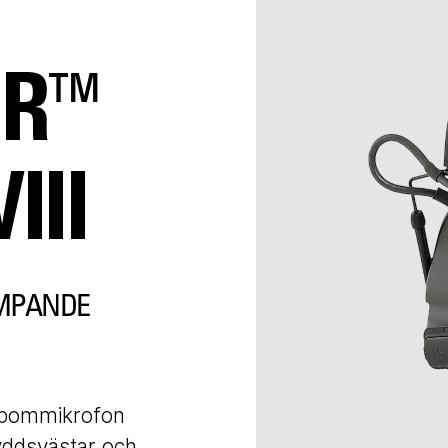
OR™
III
ÄMPANDE
 bommikrofon
yddsvästar och