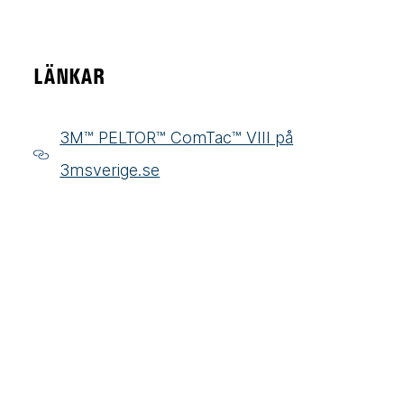
LÄNKAR
3M™ PELTOR™ ComTac™ VIII på
3msverige.se