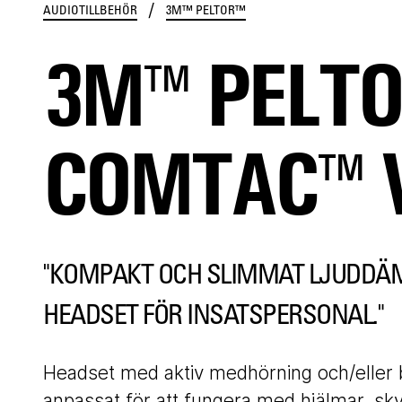
/
AUDIOTILLBEHÖR
3M™ PELTOR™
3M™ PELT
COMTAC™ V
"KOMPAKT OCH SLIMMAT LJUDD
HEADSET FÖR INSATSPERSONAL."
Headset med aktiv medhörning och/eller
anpassat för att fungera med hjälmar, sk