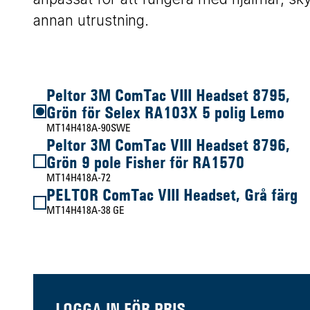
annan utrustning.
Peltor 3M ComTac VIII Headset 8795,
Grön för Selex RA103X 5 polig Lemo
MT14H418A-90SWE
Peltor 3M ComTac VIII Headset 8796,
Grön 9 pole Fisher för RA1570
MT14H418A-72
PELTOR ComTac VIII Headset, Grå färg
MT14H418A-38 GE
LOGGA IN FÖR PRIS