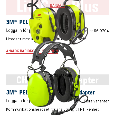
LiteCom Plus
BÄRBART
3M™ PELTOR™ LiteCom Plus
Logga in för pris
Vårt art.nr 96.0704
Headset med inbyggd licensfri PMR446-radio.
ANALOG RADIOKOMMUNIKATION
CH-3 för PTT-adapter
AUDIOTILLBEHÖR
3M™ PELTOR™ CH-3 för PTT-adapter
Logga in för pris
Flera varianter
Kommunikationsheadset för anslutning till PTT-enhet.