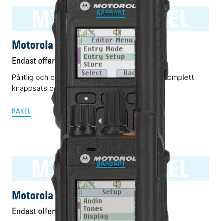
MTP3550 RAKEL
BÄRBART
Motorola MTP3550 RAKEL
Endast offert
Pålitlig och okomplicerad Rakelterminal med komplett
knappsats och display.
RAKEL
MTP3500 RAKEL
BÄRBART
Motorola MTP3500 RAKEL
Endast offert