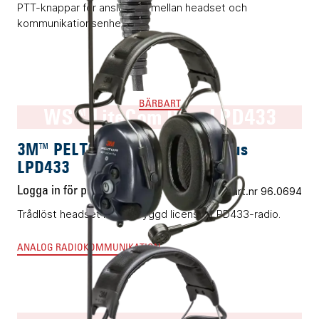
PTT-knappar för anslutning mellan headset och
kommunikationsenheter.
BÄRBART
WS™ LiteCom Plus LPD433
3M™ PELTOR™ WS™ LiteCom Plus
LPD433
Logga in för pris
Vårt art.nr 96.0694
Trådlöst headset med inbyggd licensfri LPD433-radio.
ANALOG RADIOKOMMUNIKATION