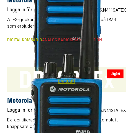
Logga in för pris
Vårt art.nr 05.N4119ATEX
ATEX-godkänd kommunikationsradio baserad på DMR
som erbjuder ett okomplicerat handhavande.
DIGITAL KOMRADIO
ANALOG RADIOKOMMUNIKATION
DP4801Ex
Utgått
BÄRBART
Motorola DP4801Ex
Logga in för pris
Vårt art.nr 05.N4121ATEX
Ex-certifierad komradio (DMR) utrustad med komplett
knappsats och färgdisplay.