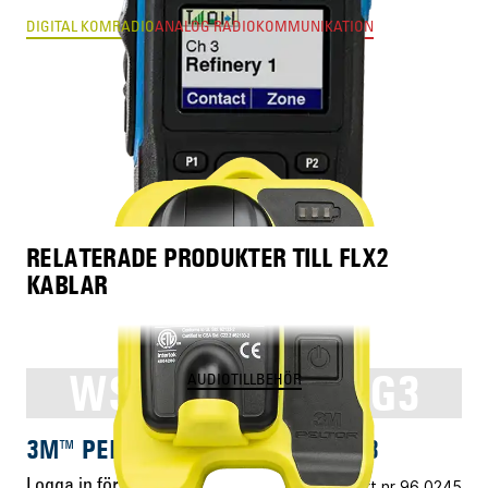
DIGITAL KOMRADIO
ANALOG RADIOKOMMUNIKATION
RELATERADE PRODUKTER TILL FLX2
KABLAR
WS™ ADAPTER G3
AUDIOTILLBEHÖR
3M™ PELTOR™ WS™ ADAPTER G3
Logga in för pris
Vårt art.nr 96.0245