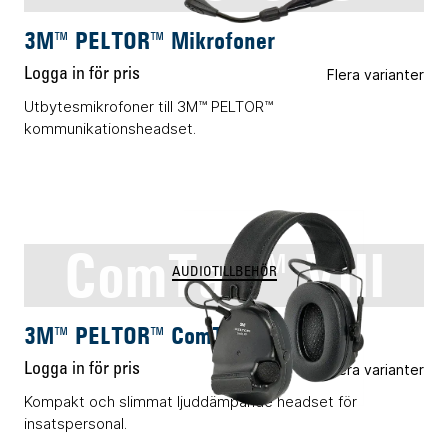
3M™ PELTOR™ Mikrofoner
Logga in för pris
Flera varianter
Utbytesmikrofoner till 3M™ PELTOR™
kommunikationsheadset.
ComTac™ VIII
AUDIOTILLBEHÖR
3M™ PELTOR™ ComTac™ VIII
Logga in för pris
Flera varianter
Kompakt och slimmat ljuddämpande headset för
insatspersonal.