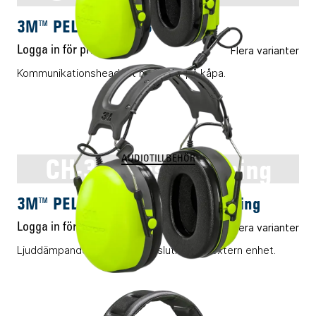
3M™ PELTOR™ CH-3 med PTT
Logga in för pris
Flera varianter
Kommunikationsheadset med PTT på kåpa.
CH-3 endast lyssning
AUDIOTILLBEHÖR
3M™ PELTOR™ CH-3 endast lyssning
Logga in för pris
Flera varianter
Ljuddämpande hörlurar för anslutning till extern enhet.