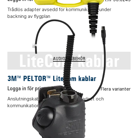
Trådlös adapter avsedd för kommunikation under
backning av flygplan
LiteCom kablar
AUDIOTILLBEHÖR
3M™ PELTOR™ LiteCom kablar
Logga in för pris
Flera varianter
Anslutningskablar mellan utvalda headset och
kommunikationsenheter.