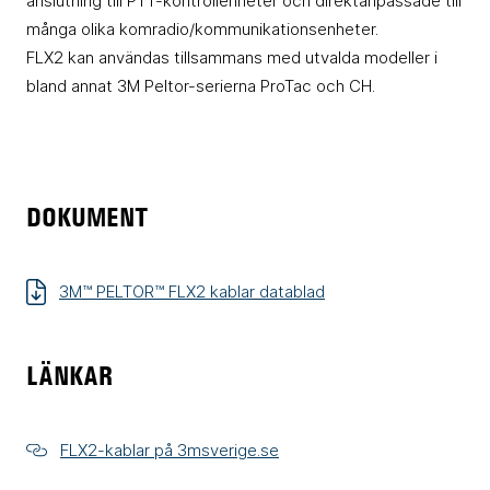
anslutning till PTT-kontrollenheter och direktanpassade till
många olika komradio/kommunikationsenheter.
FLX2 kan användas tillsammans med utvalda modeller i
bland annat 3M Peltor-serierna ProTac och CH.
DOKUMENT
3M™ PELTOR™ FLX2 kablar datablad
LÄNKAR
FLX2-kablar på 3msverige.se