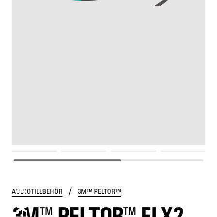
FLX2 KABLAR
/
AUDIOTILLBEHÖR
3M™ PELTOR™
3M™ PELTOR™ FLX2