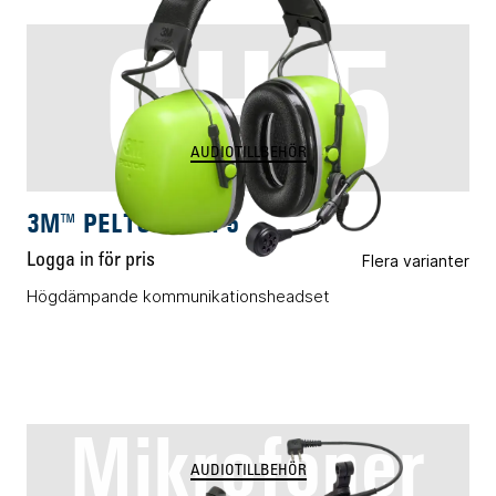
CH-5
AUDIOTILLBEHÖR
3M™ PELTOR™ CH-5
Logga in för pris
Flera varianter
Högdämpande kommunikationsheadset
Mikrofoner
AUDIOTILLBEHÖR