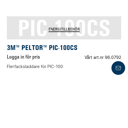
PIC-100CS
ENERGITILLBEHÖR
3M™ PELTOR™ PIC-100CS
Logga in för pris
Vårt art.nr 96.0792
Flerfacksladdare för PIC-100
Lämn
PIC-100HD
AUDIOTILLBEHÖR