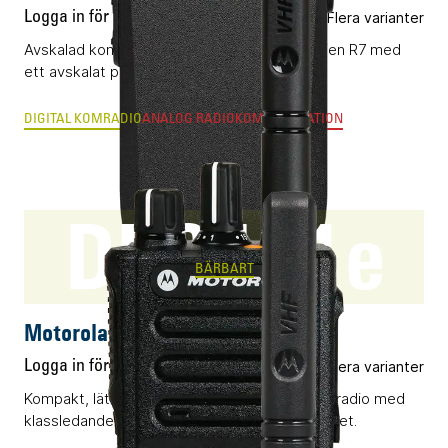
Logga in för pris
Flera varianter
Avskalad komradio (DMR) i flaggskepps-serien R7 med
ett avskalat pris.
DIGITAL KOMRADIO
ANALOG RADIOKOMMUNIKATION
DP3441e
BÄRBART
Motorola DP3441e
Logga in för pris
Flera varianter
Kompakt, lättanvänd och vattentät DMR-komradio med
klassledande radioegenskaper och byggkvalitet.