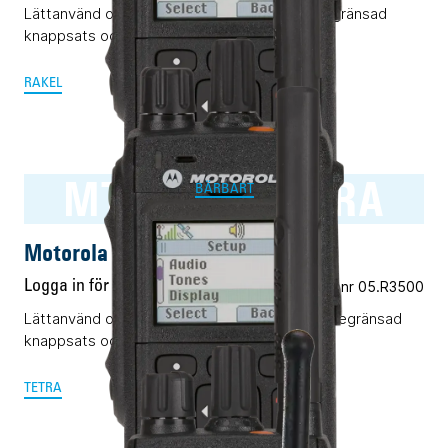
Lättanvänd och pålitlig Rakelterminal med begränsad
knappsats och display.
RAKEL
MTP3500 TETRA
BÄRBART
Motorola MTP3500 TETRA
Logga in för pris
Vårt art.nr 05.R3500
Lättanvänd och pålitlig TETRA-terminal med begränsad
knappsats och display.
TETRA