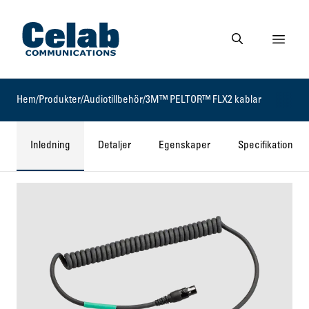
Gå till startsidan
Visa 
Gå till söksidan
Hem
/
Produkter
/
Audiotillbehör
/
3M™ PELTOR™ FLX2 kablar
Inledning
Detaljer
Egenskaper
Specifikationer