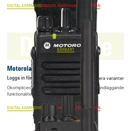
DIGITAL KOMRADIO
ANALOG RADIOKOMMUNIKATION
DP2400e
BÄRBART
Motorola DP2400e
Logga in för pris
Flera varianter
Okomplicerad bärbar komradio (DMR) med grundläggande
funktionalitet.
DIGITAL KOMRADIO
ANALOG RADIOKOMMUNIKATION