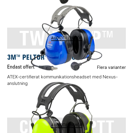
TWIN CUP™
AUDIOTILLBEHÖR
3M™ PELTOR™ TWIN CUP™
Endast offert
Flera varianter
ATEX-certifierat kommunikationsheadset med Nexus-
anslutning
CH-3 med PTT
AUDIOTILLBEHÖR