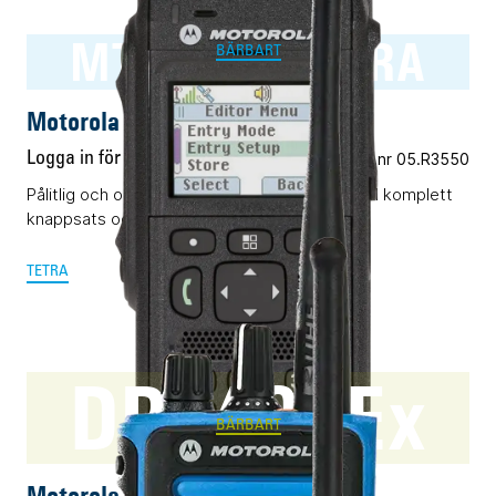
MTP3550 TETRA
BÄRBART
Motorola MTP3550 TETRA
Logga in för pris
Vårt art.nr 05.R3550
Pålitlig och okomplicerad TETRA-terminal med komplett
knappsats och display.
TETRA
DP4401Ex
BÄRBART
Motorola DP4401Ex