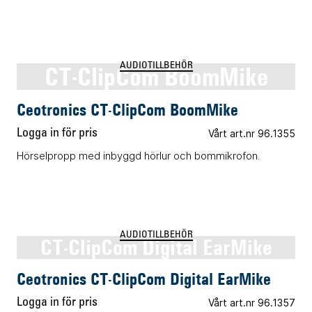
CT-ClipCom BoomMike
AUDIOTILLBEHÖR
Ceotronics CT-ClipCom BoomMike
Logga in för pris
Vårt art.nr 96.1355
Hörselpropp med inbyggd hörlur och bommikrofon.
AUDIOTILLBEHÖR
CT-ClipCom Digital EarMike
Ceotronics CT-ClipCom Digital EarMike
Logga in för pris
Vårt art.nr 96.1357