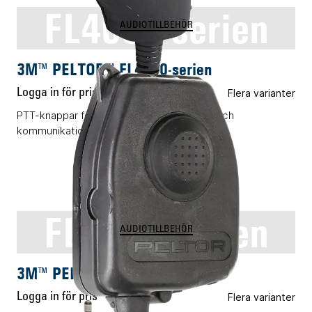
FL4000-serien
AUDIOTILLBEHÖR
3M™ PELTOR™ FL4000-serien
Logga in för pris
Flera varianter
PTT-knappar för koppling mellan headset och
kommunikationsenheter.
FL5000-serien
AUDIOTILLBEHÖR
3M™ PELTOR™ FL5000-serien
Logga in för pris
Flera varianter