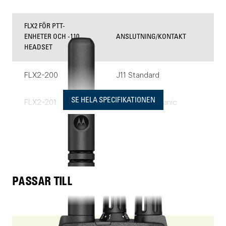
FLX2 FÖR PTT-
ENHETER OCH -110
ANSLUTNING/KONTAKT
HEADSET
FLX2-200
J11 Standard
SE HELA SPECIFIKATIONEN
FLX2-201
Ground mechanic
10 m rak med öppen
FLX2-210
ände
Spiralkabel med öppen
FLX2-211
PASSAR TILL
ände
DIREKTANPASSADE