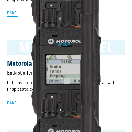
RAKEL
MTP3500 RAKEL
BÄRBART
Motorola MTP3500 RAKEL
Endast offert
Lättanvänd och pålitlig Rakelterminal med begränsad
knappsats och display.
RAKEL