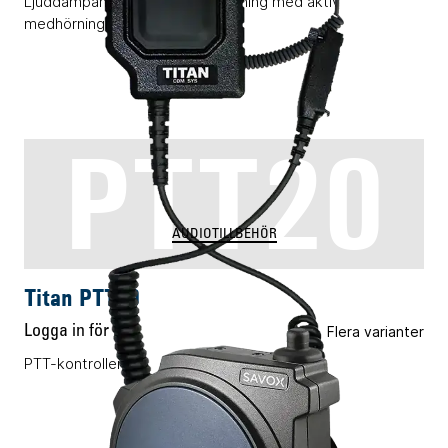
Ljuddämpande öronmikrofonlösning med aktiv
medhörning och PTT-enhet.
PTT20
AUDIOTILLBEHÖR
Titan PTT20
Logga in för pris
Flera varianter
PTT-kontrollenhet