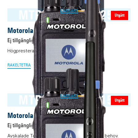
MTP3200-MTP3250
BÄRBART
Utgått
Motorola MTP3200-MTP3250
Ej tillgänglig
Högpresterande Tetra-/Rakel-mobiler.
RAKEL
TETRA
MTP3100-MTP3150
BÄRBART
Utgått
Motorola MTP3100-MTP3150
Ej tillgänglig
Avskalade Tetra-/Rakel-terminaler för enklare behov.