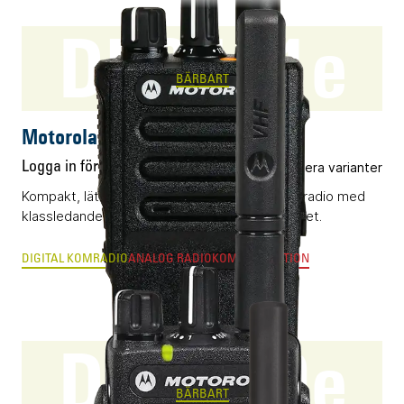
DP3441e
BÄRBART
Motorola DP3441e
Logga in för pris
Flera varianter
Kompakt, lättanvänd och vattentät DMR-komradio med
klassledande radioegenskaper och byggkvalitet.
DIGITAL KOMRADIO
ANALOG RADIOKOMMUNIKATION
DP2400e
BÄRBART