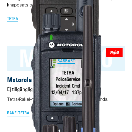
knappsats och display.
TETRA
MTP6650
Utgått
BÄRBART
Motorola MTP6650
Ej tillgänglig
Tetra/Rakel-terminal med förfinad radioprestanda.
RAKEL
TETRA