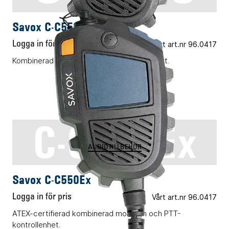
Savox C-C550
Logga in för pris
Vårt art.nr 96.0417
Kombinerad monofon och PTT-kontrollenhet.
C-C550Ex
AUDIOTILLBEHÖR
Savox C-C550Ex
Logga in för pris
Vårt art.nr 96.0417
ATEX-certifierad kombinerad monofon och PTT-
kontrollenhet.