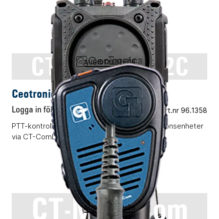
CT-MultiPTT 2C
AUDIOTILLBEHÖR
Ceotronics CT-MultiPTT 2C
Logga in för pris
Vårt art.nr 96.1358
PTT-kontrollenhet för upp till två kommunikationsenheter
via CT-ComLink®.
CT-MultiCom
AUDIOTILLBEHÖR