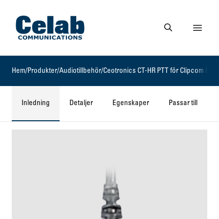
Gå till startsidan
Visa 
Gå till söksidan
Hem
/
Produkter
/
Audiotillbehör
/
Ceotronics CT-HR PTT för Clipcom Ear
Inledning
Detaljer
Egenskaper
Passar till