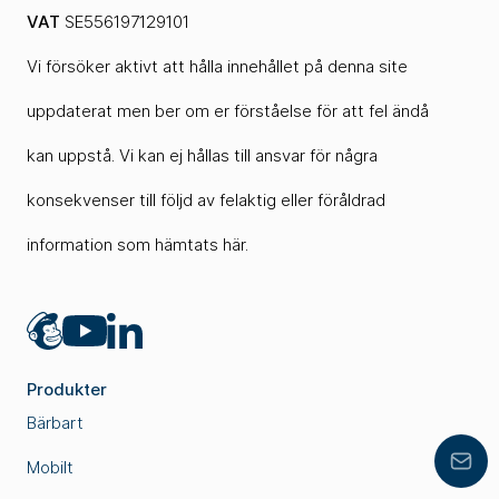
VAT
SE556197129101
Vi försöker aktivt att hålla innehållet på denna site
uppdaterat men ber om er förståelse för att fel ändå
kan uppstå. Vi kan ej hållas till ansvar för några
konsekvenser till följd av felaktig eller föråldrad
information som hämtats här.
Mailchimp
LinkedIn
YouTube
Produkter
Bärbart
Mobilt
Lämn