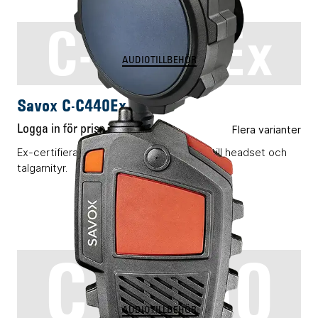
C-C440Ex
AUDIOTILLBEHÖR
Savox C-C440Ex
Logga in för pris
Flera varianter
Ex-certifierad PTT-knapp för anslutning till headset och
talgarnityr.
C-C550
AUDIOTILLBEHÖR