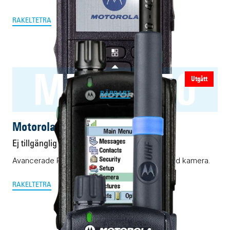
RAKEL
TETRA
MTP6750
Utgått
BÄRBART
Motorola MTP6750
Ej tillgänglig
Avancerade Rakel-/Tetra-terminal med inbyggd kamera.
RAKEL
TETRA