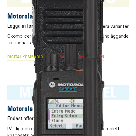
Motorola DP2400e
Logga in för pris
Flera varianter
Okomplicerad bärbar komradio (DMR) med grundläggande
funktionalitet.
DIGITAL KOMRADIO
ANALOG RADIOKOMMUNIKATION
MTP3550 RAKEL
BÄRBART
Motorola MTP3550 RAKEL
Endast offert
Pålitlig och okomplicerad Rakelterminal med komplett
knappsats och display.