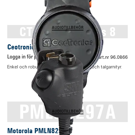
CT-HR PTT series 8
AUDIOTILLBEHÖR
Ceotronics CT-HR PTT series 8
Logga in för pris
Vårt art.nr 96.0866
Enkel och robust PTT-enhet för headset och talgarnityr.
PMLN8297A
AUDIOTILLBEHÖR
Motorola PMLN8297A