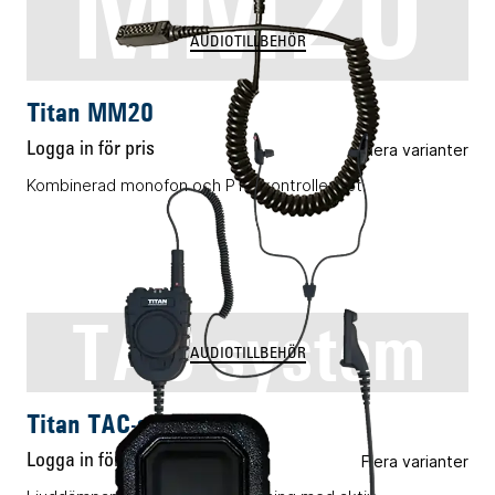
MM20
AUDIOTILLBEHÖR
Titan MM20
Logga in för pris
Flera varianter
Kombinerad monofon och PTT-kontrollenhet.
TAC-system
AUDIOTILLBEHÖR
Titan TAC-system
Logga in för pris
Flera varianter