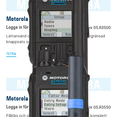
MTP3500 TETRA
BÄRBART
Motorola MTP3500 TETRA
Logga in för pris
Vårt art.nr 05.R3500
Lättanvänd och pålitlig TETRA-terminal med begränsad
knappsats och display.
TETRA
MTP3550 TETRA
BÄRBART
Motorola MTP3550 TETRA
Logga in för pris
Vårt art.nr 05.R3550
Pålitlig och okomplicerad TETRA-terminal med komplett