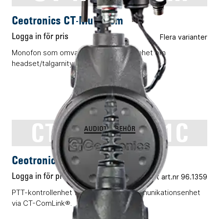
Ceotronics CT-MultiCom
Logga in för pris
Flera varianter
Monofon som omvandlas till en PTT-enhet om
headset/talgarnityr ansluts.
CT-MultiPTT 1C
AUDIOTILLBEHÖR
Ceotronics CT-MultiPTT 1C
Logga in för pris
Vårt art.nr 96.1359
PTT-kontrollenhet för en ansluten kommunikationsenhet
via CT-ComLink®.