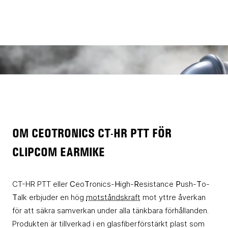
OM CEOTRONICS CT-HR PTT FÖR
CLIPCOM EARMIKE
CT-HR PTT eller
C
eo
T
ronics-
H
igh-
R
esistance
P
ush-
T
o-
T
alk erbjuder en hög
motståndskraft
mot yttre åverkan
för att säkra samverkan under alla tänkbara förhållanden.
Produkten är tillverkad i en glasfiberförstärkt plast som