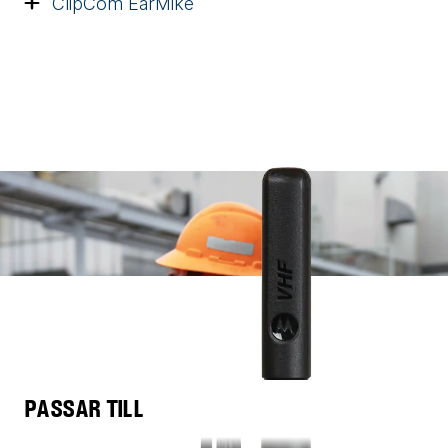
ClipCom EarMike
PASSAR TILL