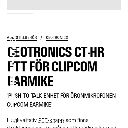
CT-HR PTT FÖR CLIPCOM EARMIKE
/
AUDIOTILLBEHÖR
CEOTRONICS
CEOTRONICS CT-HR
PTT FÖR CLIPCOM
EARMIKE
"PUSH-TO-TALK-ENHET FÖR ÖRONMIKROFONEN
CLIPCOM EARMIKE"
Högkvalitativ
PTT-knapp
som finns
direktanpassad för många olika radio eller med