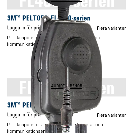
FL4000-serien
3M™ PELTOR™ FL4000-serien
Logga in för pris
Flera varianter
PTT-knappar för koppling mellan headset och
kommunikationsenheter.
FL5000-serien
AUDIOTILLBEHÖR
3M™ PELTOR™ FL5000-serien
Logga in för pris
Flera varianter
PTT-knappar för anslutning mellan headset och
kommunikationsenheter.