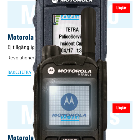
MTP6550
Utgått
BÄRBART
Motorola MTP6550
Ej tillgänglig
Revolutionerande Rakel-/Tetra-mobil
RAKEL
TETRA
MTP850s
Utgått
BÄRBART
Motorola MTP850s