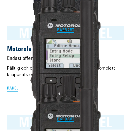
MTP3550 RAKEL
BÄRBART
Motorola MTP3550 RAKEL
Endast offert
Pålitlig och okomplicerad Rakelterminal med komplett
knappsats och display.
RAKEL
MTP3500 RAKEL
BÄRBART