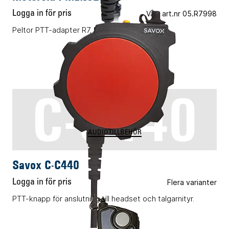
Logga in för pris
Vårt art.nr 05.R7998
Peltor PTT-adapter R7, MXP600
C-C440
AUDIOTILLBEHÖR
Savox C-C440
Logga in för pris
Flera varianter
PTT-knapp för anslutning till headset och talgarnityr.