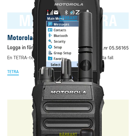
MXP600 TETRA
BÄRBART
Motorola MXP600 TETRA
Logga in för pris
Vårt art.nr 05.S6165
En TETRA-terminal för alla ändamål. Nästan i alla fall.
TETRA
R7a
BÄRBART