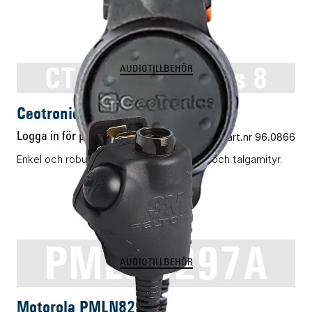
CT-HR PTT series 8
AUDIOTILLBEHÖR
Ceotronics CT-HR PTT series 8
Logga in för pris
Vårt art.nr 96.0866
Enkel och robust PTT-enhet för headset och talgarnityr.
PMLN8297A
AUDIOTILLBEHÖR
Motorola PMLN8297A