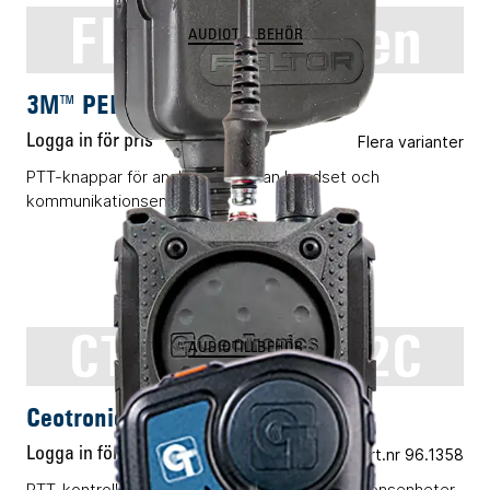
FL5000-serien
AUDIOTILLBEHÖR
3M™ PELTOR™ FL5000-serien
Logga in för pris
Flera varianter
PTT-knappar för anslutning mellan headset och
kommunikationsenheter.
CT-MultiPTT 2C
AUDIOTILLBEHÖR
Ceotronics CT-MultiPTT 2C
Logga in för pris
Vårt art.nr 96.1358
PTT-kontrollenhet för upp till två kommunikationsenheter