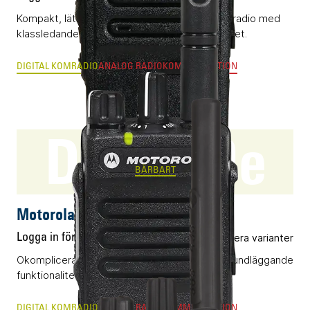
Kompakt, lättanvänd och vattentät DMR-komradio med
klassledande radioegenskaper och byggkvalitet.
DIGITAL KOMRADIO
ANALOG RADIOKOMMUNIKATION
DP2400e
BÄRBART
Motorola DP2400e
Logga in för pris
Flera varianter
Okomplicerad bärbar komradio (DMR) med grundläggande
funktionalitet.
DIGITAL KOMRADIO
ANALOG RADIOKOMMUNIKATION