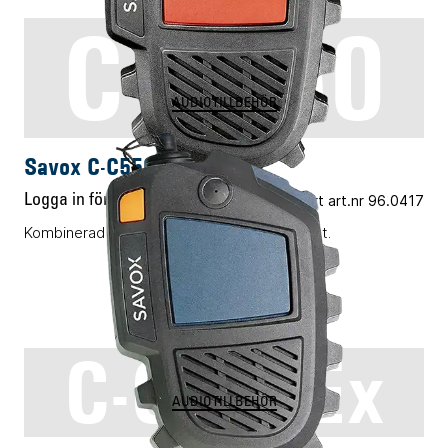
C-C550
AUDIOTILLBEHÖR
Savox C-C550
Logga in för pris
Vårt art.nr 96.0417
Kombinerad monofon och PTT-kontrollenhet.
C-C550Ex
AUDIOTILLBEHÖR