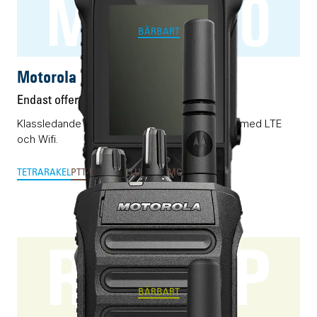
MXP660
BÄRBART
Motorola MXP660
Endast offert
Klassledande RAKEL/TETRA-terminal förädlad med LTE
och Wifi.
TETRA
RAKEL
PTT-OVER-CELLULAR & MCX
SWEN
R7 NKP
BÄRBART