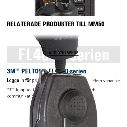
RELATERADE PRODUKTER TILL MM50
FL4000-serien
AUDIOTILLBEHÖR
3M™ PELTOR™ FL4000-serien
Logga in för pris
Flera varianter
PTT-knappar för koppling mellan headset och
kommunikationsenheter.