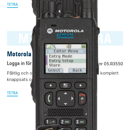
TETRA
MTP3550 TETRA
BÄRBART
Motorola MTP3550 TETRA
Logga in för pris
Vårt art.nr 05.R3550
Pålitlig och okomplicerad TETRA-terminal med komplett
knappsats och display.
TETRA