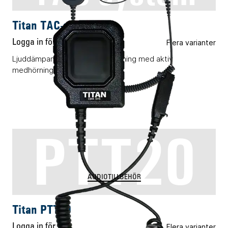
Titan TAC-system
Logga in för pris
Flera varianter
Ljuddämpande öronmikrofonlösning med aktiv
medhörning och PTT-enhet.
PTT20
AUDIOTILLBEHÖR
Titan PTT20
Logga in för pris
Flera varianter