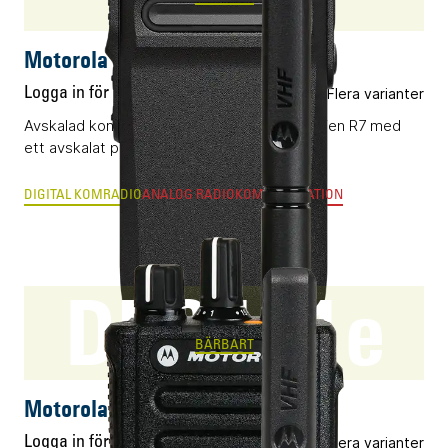
Motorola R7a
Logga in för pris
Flera varianter
Avskalad komradio (DMR) i flaggskepps-serien R7 med
ett avskalat pris.
DIGITAL KOMRADIO
ANALOG RADIOKOMMUNIKATION
DP3441e
BÄRBART
Motorola DP3441e
Logga in för pris
Flera varianter