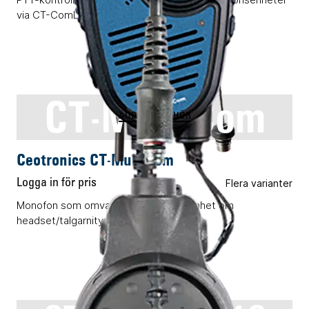
via CT-ComLink®.
CT-MultiCom
AUDIOTILLBEHÖR
Ceotronics CT-MultiCom
Logga in för pris
Flera varianter
Monofon som omvandlas till en PTT-enhet om
headset/talgarnityr ansluts.