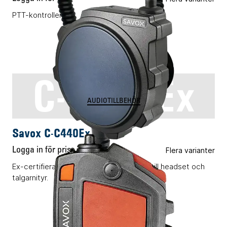
PTT-kontrollenhet
C-C440Ex
AUDIOTILLBEHÖR
Savox C-C440Ex
Logga in för pris
Flera varianter
Ex-certifierad PTT-knapp för anslutning till headset och
talgarnityr.