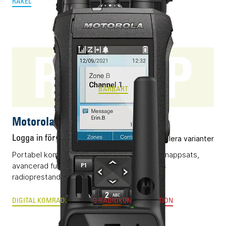
RAKEL
R7 FKP
BÄRBART
Motorola R7 FKP
Logga in för pris
Flera varianter
Portabel komradio (DMR) med display och knappsats,
avancerad funktionalitet och kompromisslös
radioprestanda.
DIGITAL KOMRADIO
ANALOG RADIOKOMMUNIKATION