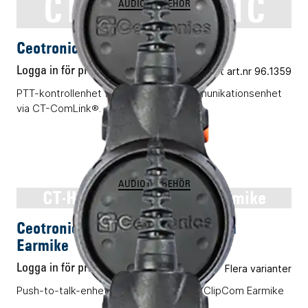
CT-MultiPTT 1C
AUDIOTILLBEHÖR
Ceotronics CT-MultiPTT 1C
Logga in för pris
Vårt art.nr 96.1359
PTT-kontrollenhet för en ansluten kommunikationsenhet
via CT-ComLink®.
AUDIOTILLBEHÖR
CT-HR PTT för Clipcom Earmike
Ceotronics CT-HR PTT för Clipcom
Earmike
Logga in för pris
Flera varianter
Push-to-talk-enhet för öronmikrofonen ClipCom Earmike