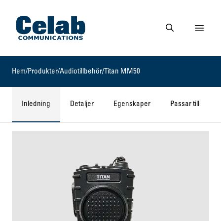
Gå till startsidan
Visa 
Gå till söksidan
Hem
/
Produkter
/
Audiotillbehör
/
Titan MM50
Inledning
Detaljer
Egenskaper
Passar till