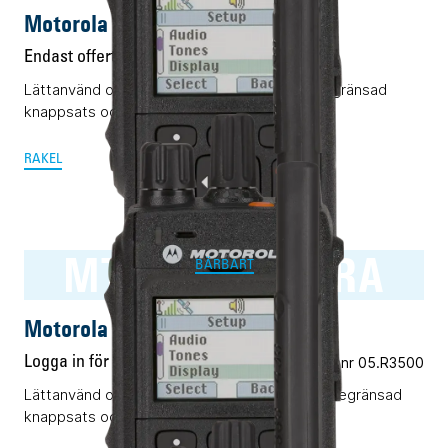
Motorola MTP3500 RAKEL
Endast offert
Lättanvänd och pålitlig Rakelterminal med begränsad
knappsats och display.
RAKEL
MTP3500 TETRA
BÄRBART
Motorola MTP3500 TETRA
Logga in för pris
Vårt art.nr 05.R3500
Lättanvänd och pålitlig TETRA-terminal med begränsad
knappsats och display.