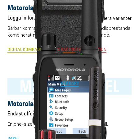
Motorola R7 NKP
Logga in för pris
Flera varianter
Bärbar komradio (DMR) med klassledande radioprestanda
kombinerat med ett okomplicerat handhavande.
DIGITAL KOMRADIO
ANALOG RADIOKOMMUNIKATION
MXP600 RAKEL
BÄRBART
Motorola MXP600 RAKEL
Endast offert
En one-size-fits-all Rakelmobil. Nästan i alla fall.
RAKEL