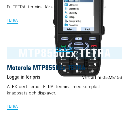
En TETRA-terminal för alla ändamål. Nästan i alla fall.
TETRA
MTP8550Ex TETRA
BÄRBART
Motorola MTP8550Ex TETRA
Logga in för pris
Vårt art.nr 05.M8156
ATEX-certifierad TETRA-terminal med komplett
knappsats och displayer.
TETRA