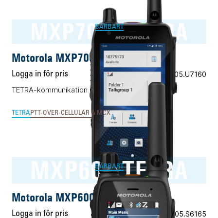
MXP7000 TETRA
BÄRBART
Motorola MXP7000 TETRA
Logga in för pris
Vårt art.nr 05.U7160
TETRA-kommunikation i Android-smartphone
TETRA
PTT-OVER-CELLULAR & MCX
MXP600 TETRA
BÄRBART
Motorola MXP600 TETRA
Logga in för pris
Vårt art.nr 05.S6165