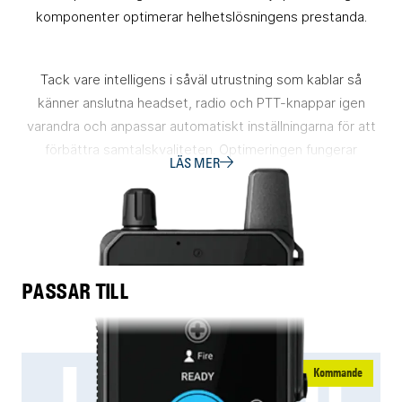
komponenter optimerar helhetslösningens prestanda.
Tack vare intelligens i såväl utrustning som kablar så
känner anslutna headset, radio och PTT-knappar igen
varandra och anpassar automatiskt inställningarna för att
förbättra samtalskvaliteten. Optimeringen fungerar
LÄS MER
oberoende av aktuell kombination av kontrollenhet (CT-
MultiPTT), anslutet headset och
radio/kommunikationsenheter.
CT-ComLink® medför också att kablar och enheter
snabbt och smidigt kan bytas ut för att "skapa" en
PASSAR TILL
alternativ lösning. Perfekt för att anpassa helheten för nya
uppdrag, miljöer eller användare.
Tillsammans med CT-ComLink® är alla ljuddämpande
LEX L30
headset från CeoTronics också godkända enligt EN352
Kommande
(PPE Direktiv (EU) 2016/425).