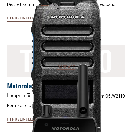
Diskret kommunikationsenhet för PTT-över-bredband
PTT-OVER-CELLULAR & MCX
TLK110
BÄRBART
Motorola TLK110
Logga in för pris
Vårt art.nr 05.W2110
Komradio för 4G och Wifi med AI-teknik.
PTT-OVER-CELLULAR & MCX