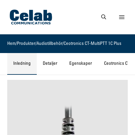
Gå till startsidan
Visa 
Gå till söksidan
Hem
/
Produkter
/
Audiotillbehör
/
Ceotronics CT-MultiPTT 1C Plus
Inledning
Detaljer
Egenskaper
Ceotronics CT-