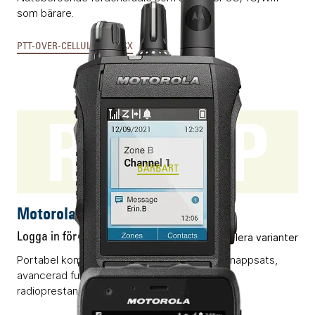
som bärare.
PTT-OVER-CELLULAR & MCX
R7 FKP
BÄRBART
Motorola R7 FKP
Logga in för pris
Flera varianter
Portabel komradio (DMR) med display och knappsats,
avancerad funktionalitet och kompromisslös
radioprestanda.