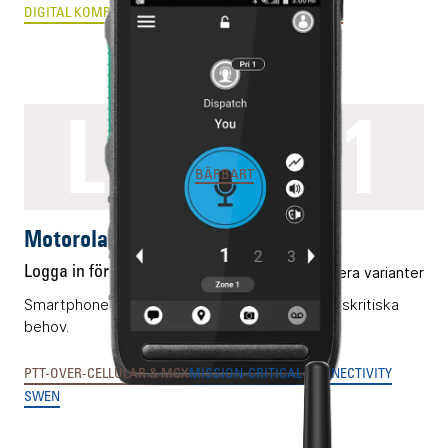
DIGITAL KOMRADIO
ANALOG RADIOKOMMUNIKATION
LEX L11
BÄRBART
Motorola LEX L11
Logga in för pris
Flera varianter
Smartphone med PTT-reglage för verksamhetskritiska
behov.
PTT-OVER-CELLULAR & MCX
MISSION-CRITICAL CONNECTIVITY
SWEN