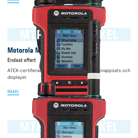
MTP8550Ex RAKEL
BÄRBART
Motorola MTP8550Ex RAKEL
Endast offert
ATEX-certifierad Rakelmobil med komplett knappsats och
displayer.
RAKEL
MTP8500Ex RAKEL
BÄRBART