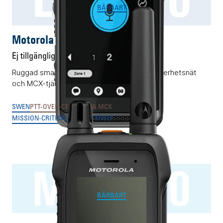
BÄRBART
Motorola LEX L30
Ej tillgänglig
Ruggad smartphone för 3GPP-baserade säkerhetsnät
och MCX-tjänster.
SWEN
PTT-OVER-CELLULAR & MCX
MISSION-CRITICAL CONNECTIVITY
MXP660
BÄRBART