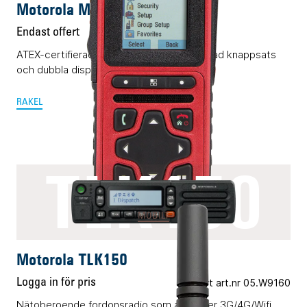
Motorola MTP8500Ex RAKEL
Endast offert
ATEX-certifierad Rakelmobil med begränsad knappsats
och dubbla displayer.
RAKEL
TLK150
MOBILT
Motorola TLK150
Logga in för pris
Vårt art.nr 05.W9160
Nätoberoende fordonsradio som använder 3G/4G/Wifi