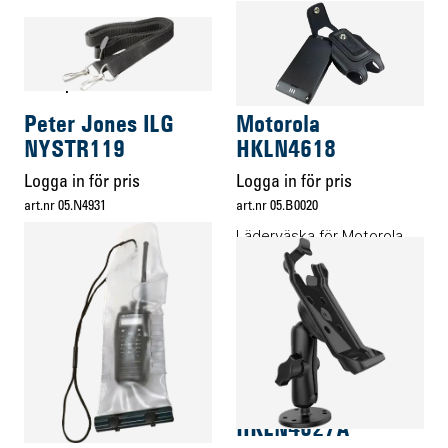
Transporttillbehör
Transporttillbehör
Peter Jones ILG
Motorola
NYSTR119
HKLN4618
Logga in för pris
Logga in för pris
art.nr 05.N4931
art.nr 05.B0020
Axelrem Peter Jones
Läderväska för Motorola
LEX L10
Transporttillbehör
Transporttillbehör
Motorola
Motorola
HLN9985B
HKLN4627A