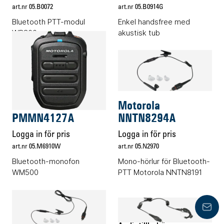
art.nr 05.B0072
art.nr 05.B0914G
Bluetooth PTT-modul
Enkel handsfree med
WP300
akustisk tub
Audiotillbehör
Audiotillbehör
Motorola
Motorola
PMMN4127A
NNTN8294A
Logga in för pris
Logga in för pris
art.nr 05.M6910W
art.nr 05.N2970
Bluetooth-monofon
Mono-hörlur för Bluetooth-
WM500
PTT Motorola NNTN8191
Lämn