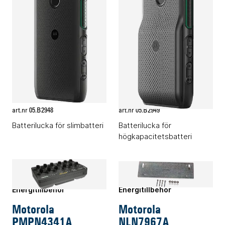
Energitillbehör
Energitillbehör
Motorola
Motorola
HN001154A01
HN001155A01
Logga in för pris
Logga in för pris
art.nr 05.B2948
art.nr 05.B2949
Batterilucka för slimbatteri
Batterilucka för
högkapacitetsbatteri
Energitillbehör
Energitillbehör
Motorola
Motorola
PMPN4341A
NLN7967A