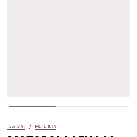
LEX L11
/
BÄRBART
MOTOROLA