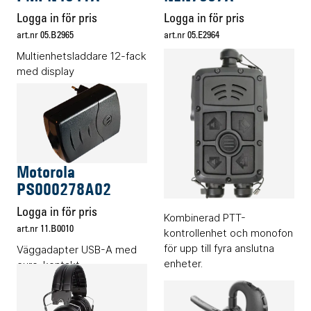
Logga in för pris
Logga in för pris
art.nr 05.B2965
art.nr 05.E2964
Multienhetsladdare 12-fack
Väggfäste
med display
multienhetsladdare
Energitillbehör
Audiotillbehör
Motorola
Savox TRICS C4
PS000278A02
Endast offert
Logga in för pris
Kombinerad PTT-
art.nr 11.B0010
kontrollenhet och monofon
för upp till fyra anslutna
Väggadapter USB-A med
enheter.
euro-kontakt