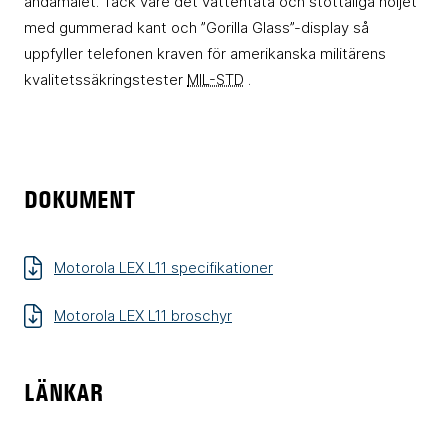
ändamålet. Tack vare det vattentäta och stöttåliga höljet
med gummerad kant och ”Gorilla Glass”-display så
uppfyller telefonen kraven för amerikanska militärens
kvalitetssäkringstester
MIL-STD
.
DOKUMENT
Motorola LEX L11 specifikationer
Motorola LEX L11 broschyr
LÄNKAR