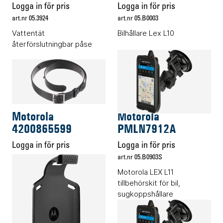
Logga in för pris
Logga in för pris
art.nr 05.3924
art.nr 05.B0003
Vattentät
Bilhållare Lex L10
återförslutningbar påse
Transporttillbehör
Transporttillbehör
Motorola
Motorola
4200865599
PMLN7912A
Logga in för pris
Logga in för pris
art.nr 05.2932
art.nr 05.B0903S
Läderbälte svart
Motorola LEX L11
tillbehörskit för bil,
sugkoppshållare