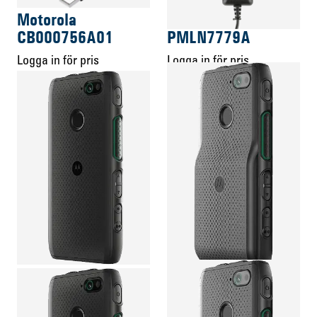
Motorola
Motorola
CB000756A01
PMLN7779A
Logga in för pris
Logga in för pris
art.nr 05.B0064
art.nr 05.B0905
Motorola Lex L11
Motorola LEX L11 bil laddare
laddningskabel USB-C
Energitillbehör
Energitillbehör
Motorola
Motorola
PMNN4545A
PMNN4546A
Logga in för pris
Logga in för pris
art.nr 05.B2944
art.nr 05.B2945
Motorola Lex L11
Motorola Lex L11
standardbatteri 2500T
standardbatteri 5000T