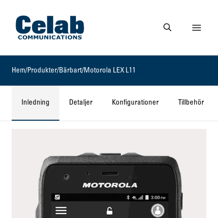
Gå till startsidan
Visa 
Gå till söksidan
Hem
/
Produkter
/
Bärbart
/
Motorola LEX L11
Inledning
Detaljer
Konfigurationer
Tillbehör