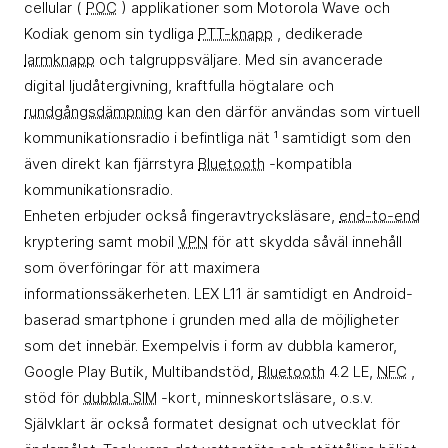
cellular (
POC
) applikationer som Motorola Wave och
Kodiak genom sin tydliga
PTT-knapp
, dedikerade
larmknapp
och talgruppsväljare. Med sin avancerade
digital ljudåtergivning, kraftfulla högtalare och
rundgångsdämpning
kan den därför användas som virtuell
kommunikationsradio i befintliga nät ¹ samtidigt som den
även direkt kan fjärrstyra
Bluetooth
-kompatibla
kommunikationsradio.
Enheten erbjuder också fingeravtrycksläsare,
end-to-end
kryptering samt mobil
VPN
för att skydda såväl innehåll
som överföringar för att maximera
informationssäkerheten. LEX L11 är samtidigt en Android-
baserad smartphone i grunden med alla de möjligheter
som det innebär. Exempelvis i form av dubbla kameror,
Google Play Butik, Multibandstöd,
Bluetooth
4.2 LE,
NFC
,
stöd för
dubbla SIM
-kort, minneskortsläsare, o.s.v.
Självklart är också formatet designat och utvecklat för