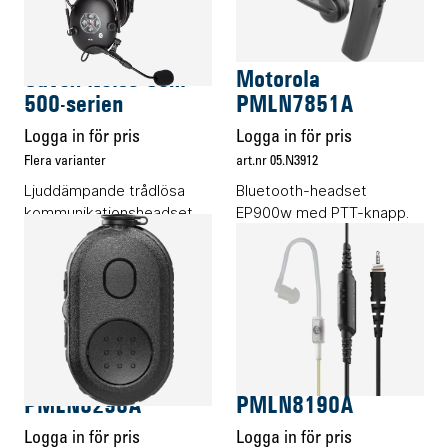
Audiotillbehör
Audiotillbehör
Savox Noise-Com
Motorola
500-serien
PMLN7851A
Logga in för pris
Logga in för pris
Flera varianter
art.nr 05.N3912
Ljuddämpande trådlösa
Bluetooth-headset
kommunikationsheadset.
EP900w med PTT-knapp.
Inkl. kabel micro-USB
Audiotillbehör
Audiotillbehör
Motorola
Motorola
PMLN8298A
PMLN8190A
Logga in för pris
Logga in för pris