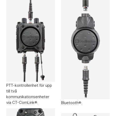
CT-MultiPTTs.
Hörselproppar med aktiv
medhörning och
kommunikationsmöjlighete
r.
Audiotillbehör
Audiotillbehör
Ceotronics CT-
Ceotronics CT-
MultiPTT 2C
MultiPTT 1C Plus
Logga in för pris
Logga in för pris
art.nr 96.1358
PTT-kontrollenhet för upp
PTT-kontrollenhet för upp
till två
till två
kommunikationsenheter
kommunikationsenheter
via CT-ComLink® och
via CT-ComLink®.
Bluetooth®.