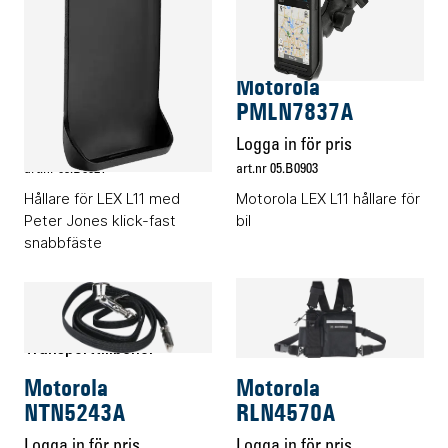
Transporttillbehör
Transporttillbehör
Motorola
Motorola
PMLN7845A
PMLN7837A
Logga in för pris
Logga in för pris
art.nr 05.B0921
art.nr 05.B0903
Hållare för LEX L11 med
Motorola LEX L11 hållare för
Peter Jones klick-fast
bil
snabbfäste
Transporttillbehör
Transporttillbehör
Motorola
Motorola
NTN5243A
RLN4570A
Logga in för pris
Logga in för pris