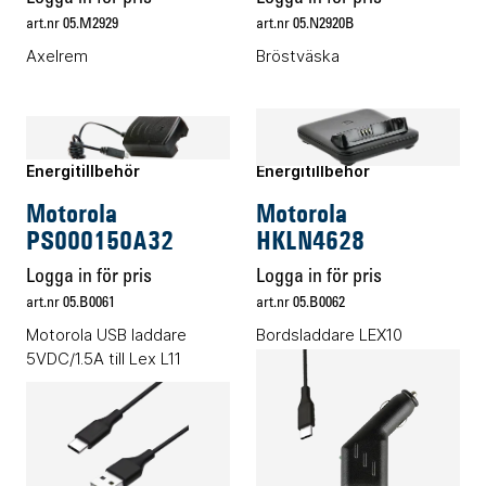
art.nr 05.M2929
art.nr 05.N2920B
Axelrem
Bröstväska
Energitillbehör
Energitillbehör
Motorola
Motorola
PS000150A32
HKLN4628
Logga in för pris
Logga in för pris
art.nr 05.B0061
art.nr 05.B0062
Motorola USB laddare
Bordsladdare LEX10
5VDC/1.5A till Lex L11
Energitillbehör
Energitillbehör