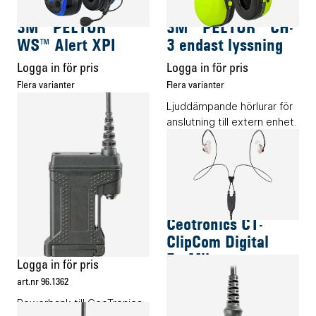
3M™ PELTOR™
3M™ PELTOR™ CH-
WS™ Alert XPI
3 endast lyssning
Logga in för pris
Logga in för pris
Flera varianter
Flera varianter
Headset med Bluetooth®
Ljuddämpande hörlurar för
multi-point och FM-radio.
anslutning till extern enhet.
Energitillbehör
Audiotillbehör
Ceotronics CT-
Ceotronics CT-
Inline PowerPack
ClipCom Digital
EarMike
Logga in för pris
Logga in för pris
art.nr 96.1362
art.nr 96.1357
Powerbank till CeoTronics