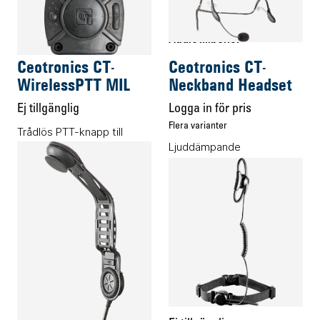
Audiotillbehör
Audiotillbehör
Ceotronics CT-
Ceotronics CT-
WirelessPTT MIL
Neckband Headset
Ej tillgänglig
Logga in för pris
Flera varianter
Trådlös PTT-knapp till
Ljuddämpande
Ceotronics kontrollenheter.
lättviktsheadset med
bommikrofon.
Audiotillbehör
Audiotillbehör
Ceotronics CT-
Ceotronics CT-
SkullMike
ThroatMike