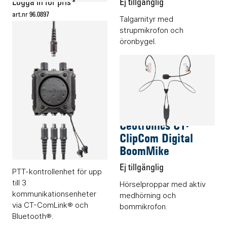
Logga in för pris
Ej tillgänglig
art.nr 96.0897
Talgarnityr med
Talgarnityr med
strupmikrofon och
skallbensmikrofon och en
öronbygel.
högtalare.
Audiotillbehör
Audiotillbehör
Ceotronics CT-
Ceotronics CT-
MultiPTT 3C
ClipCom Digital
BoomMike
Endast offert
Ej tillgänglig
PTT-kontrollenhet för upp
till 3
Hörselproppar med aktiv
kommunikationsenheter
medhörning och
via CT-ComLink® och
bommikrofon.
Bluetooth®.