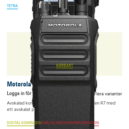
TETRA
R7a
BÄRBART
Motorola R7a
Logga in för pris
Flera varianter
Avskalad komradio (DMR) i flaggskepps-serien R7 med
ett avskalat pris.
DIGITAL KOMRADIO
ANALOG RADIOKOMMUNIKATION