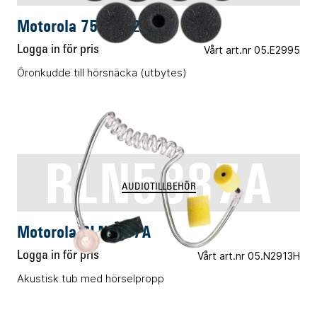
Motorola 7580372E70
Logga in för pris
Vårt art.nr 05.E2995
Öronkudde till hörsnäcka (utbytes)
RLN5887A
AUDIOTILLBEHÖR
Motorola RLN5887A
Logga in för pris
Vårt art.nr 05.N2913H
Akustisk tub med hörselpropp