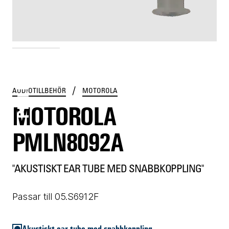
PMLN8092A
/
AUDIOTILLBEHÖR
MOTOROLA
MOTOROLA
PMLN8092A
"AKUSTISKT EAR TUBE MED SNABBKOPPLING"
Passar till 05.S6912F
Akustiskt ear tube med snabbkoppling