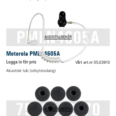
PMLN4605A
AUDIOTILLBEHÖR
Motorola PMLN4605A
Logga in för pris
Vårt art.nr 05.E3913
Akustisk tub (utbytesslang)
7580372E70
AUDIOTILLBEHÖR