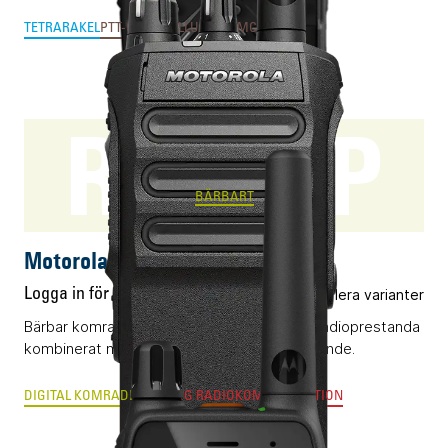
TETRA
RAKEL
PTT-OVER-CELLULAR & MCX
SWEN
R7 NKP
BÄRBART
Motorola R7 NKP
Logga in för pris
Flera varianter
Bärbar komradio (DMR) med klassledande radioprestanda
kombinerat med ett okomplicerat handhavande.
DIGITAL KOMRADIO
ANALOG RADIOKOMMUNIKATION