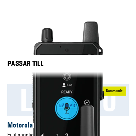
PASSAR TILL
LEX L30
Kommande
BÄRBART
Motorola LEX L30
Ej tillgänglig