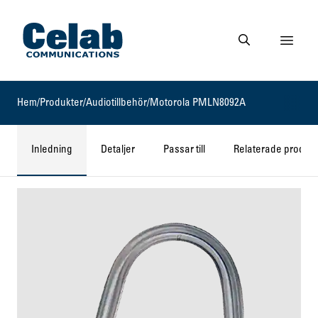
Gå till startsidan
Visa 
Gå till söksidan
Hem
/
Produkter
/
Audiotillbehör
/
Motorola PMLN8092A
Inledning
Detaljer
Passar till
Relaterade produkt