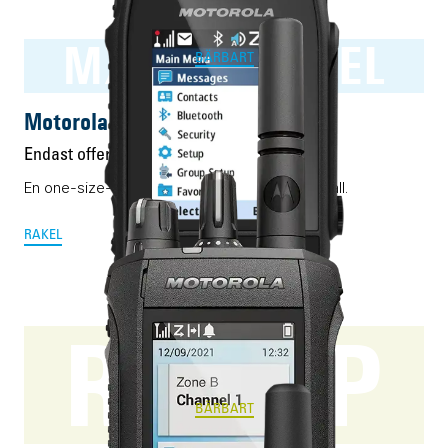
MXP600 RAKEL
BÄRBART
Motorola MXP600 RAKEL
Endast offert
En one-size-fits-all Rakelmobil. Nästan i alla fall.
RAKEL
R7 FKP
BÄRBART