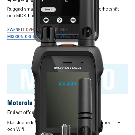
Ruggad smartphone för 3GPP-baserade säkerhetsnät
och MCX-tjänster.
SWEN
PTT-OVER-CELLULAR & MCX
MISSION-CRITICAL CONNECTIVITY
MXP660
BÄRBART
Motorola MXP660
Endast offert
Klassledande RAKEL/TETRA-terminal förädlad med LTE
och Wifi.