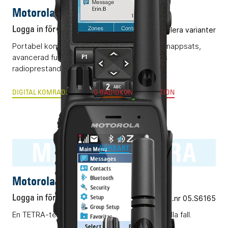
Motorola R7 FKP
Logga in för pris
Flera varianter
Portabel komradio (DMR) med display och knappsats,
avancerad funktionalitet och kompromisslös
radioprestanda.
DIGITAL KOMRADIO
ANALOG RADIOKOMMUNIKATION
MXP600 TETRA
BÄRBART
Motorola MXP600 TETRA
Logga in för pris
Vårt art.nr 05.S6165
En TETRA-terminal för alla ändamål. Nästan i alla fall.