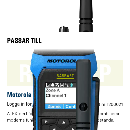
PASSAR TILL
R7Ex FKP
BÄRBART
Motorola R7Ex FKP
Logga in för pris
Vårt art.nr 1200021
ATEX-certifierad digital komradio (DMR) som kombinerar
moderna funktioner och klassledande radioprestanda.