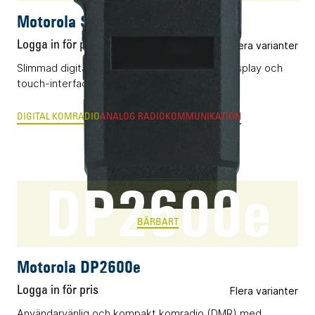
Motorola SL2600
Logga in för pris
Flera varianter
Slimmad digital komradio (DMR) med infälld display och
touch-interface.
DIGITAL KOMRADIO
ANALOG RADIOKOMMUNIKATION
DP2600e
BÄRBART
Motorola DP2600e
Logga in för pris
Flera varianter
Användarvänlig och kompakt komradio (DMR) med