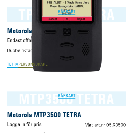
TPG2200 TETRA
BÄRBART
Motorola TPG2200 TETRA
Endast offert
Dubbelriktad personsökare för TETRA.
TETRA
PERSONSÖKARE
MTP3500 TETRA
BÄRBART
Motorola MTP3500 TETRA
Logga in för pris
Vårt art.nr 05.R3500