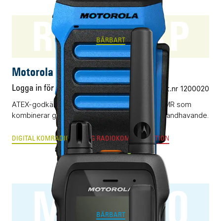
R7Ex NKP
BÄRBART
Motorola R7Ex NKP
Logga in för pris
Vårt art.nr 1200020
ATEX-godkänd digital komradio baserad på DMR som
kombinerar grym radioprestanda och enkelt handhavande.
DIGITAL KOMRADIO
ANALOG RADIOKOMMUNIKATION
MXP660
BÄRBART