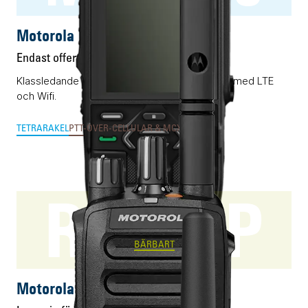
Motorola MXP660
Endast offert
Klassledande RAKEL/TETRA-terminal förädlad med LTE
och Wifi.
TETRA
RAKEL
PTT-OVER-CELLULAR & MCX
SWEN
R5 NKP
BÄRBART
Motorola R5 NKP