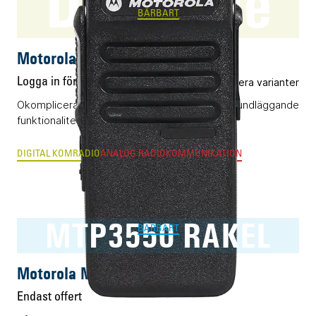
DP2400e
BÄRBART
Motorola DP2400e
Logga in för pris
Flera varianter
Okomplicerad bärbar komradio (DMR) med grundläggande
funktionalitet.
DIGITAL KOMRADIO
ANALOG RADIOKOMMUNIKATION
MTP3550 RAKEL
BÄRBART
Motorola MTP3550 RAKEL
Endast offert