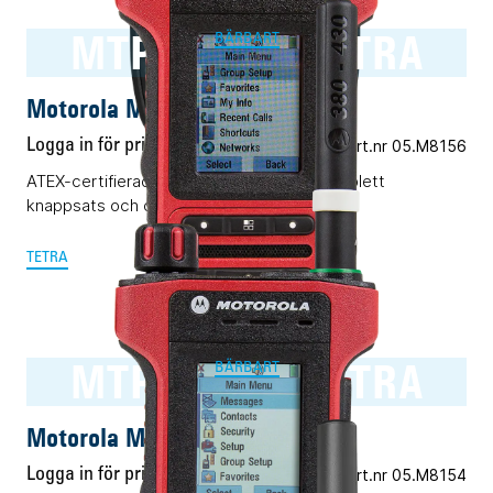
MTP8550Ex TETRA
BÄRBART
Motorola MTP8550Ex TETRA
Logga in för pris
Vårt art.nr 05.M8156
ATEX-certifierad TETRA-terminal med komplett
knappsats och displayer.
TETRA
MTP8500Ex TETRA
BÄRBART
Motorola MTP8500Ex TETRA
Logga in för pris
Vårt art.nr 05.M8154