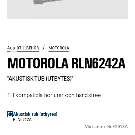
RLN6242A
/
AUDIOTILLBEHÖR
MOTOROLA
MOTOROLA RLN6242A
"AKUSTISK TUB (UTBYTES)"
Till kompatibla hörlurar och handsfree
Akustisk tub (utbytes)
RLN6242A
Vårt art.nr 05.E2913A