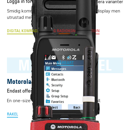
Logga in för pris
Flera varianter
Smidig komradio (DMR) utan knappsats eller display men
utrustad med AI-optimerat ljud.
DIGITAL KOMRADIO
ANALOG RADIOKOMMUNIKATION
MXP600 RAKEL
BÄRBART
Motorola MXP600 RAKEL
Endast offert
En one-size-fits-all Rakelmobil. Nästan i alla fall.
RAKEL