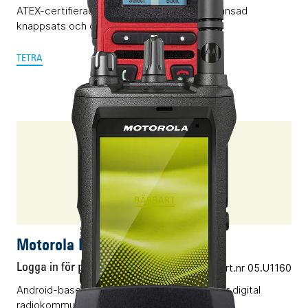
ATEX-certifierad TETRA-terminal med begränsad
knappsats och dubbla displayer.
TETRA
ION
BÄRBART
Motorola ION
Logga in för pris
Vårt art.nr 05.U1160
Android-baserad smartradio som kombinerar digital
radiokommunikation med applikationer.