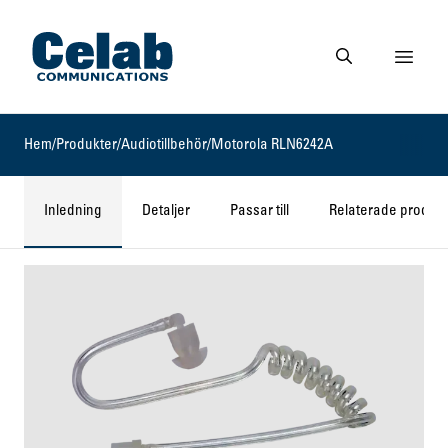
Gå till startsidan
Visa 
Gå till söksidan
Hem
/
Produkter
/
Audiotillbehör
/
Motorola RLN6242A
Inledning
Detaljer
Passar till
Relaterade produkt