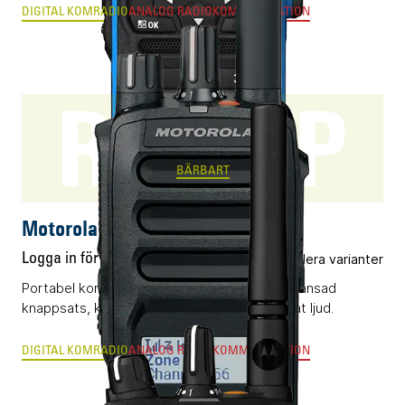
DIGITAL KOMRADIO
ANALOG RADIOKOMMUNIKATION
R5 LKP
BÄRBART
Motorola R5 LKP
Logga in för pris
Flera varianter
Portabel komradio (DMR) utrustad med begränsad
knappsats, kompakt display och AI-optimerat ljud.
DIGITAL KOMRADIO
ANALOG RADIOKOMMUNIKATION