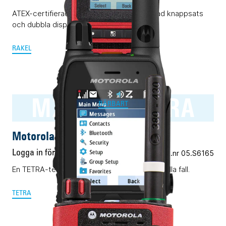
ATEX-certifierad Rakelmobil med begränsad knappsats
och dubbla displayer.
RAKEL
MXP600 TETRA
BÄRBART
Motorola MXP600 TETRA
Logga in för pris
Vårt art.nr 05.S6165
En TETRA-terminal för alla ändamål. Nästan i alla fall.
TETRA