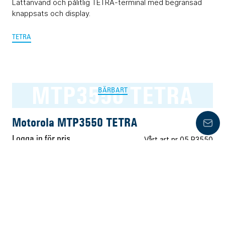
Lättanvänd och pålitlig TETRA-terminal med begränsad
knappsats och display.
TETRA
MTP3550 TETRA
BÄRBART
Motorola MTP3550 TETRA
Lämn
Logga in för pris
Vårt art.nr 05.R3550
Pålitlig och okomplicerad TETRA-terminal med komplett
knappsats och display.
TETRA