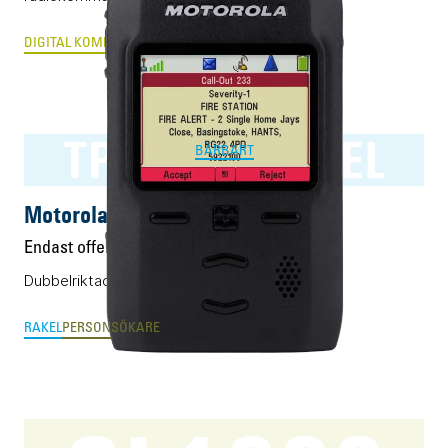
DIGITAL KOMRADIO
PTT-OVER-CELLULAR & MCX
TPG2200 RAKEL
BÄRBART
Motorola TPG2200 RAKEL
Endast offert
Dubbelriktad personsökare för RAKEL.
RAKEL
PERSONSÖKARE