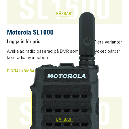
SL1600
BÄRBART
Motorola SL1600
Logga in för pris
Flera varianter
Avskalad radio baserad på DMR som ger uttrycket bärbar
komradio ny innebörd.
DIGITAL KOMRADIO
ANALOG RADIOKOMMUNIKATION
SL2600
BÄRBART