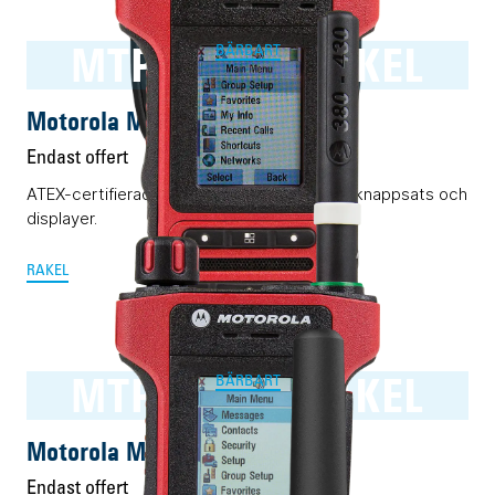
MTP8550Ex RAKEL
BÄRBART
Motorola MTP8550Ex RAKEL
Endast offert
ATEX-certifierad Rakelmobil med komplett knappsats och
displayer.
RAKEL
MTP8500Ex RAKEL
BÄRBART
Motorola MTP8500Ex RAKEL
Endast offert