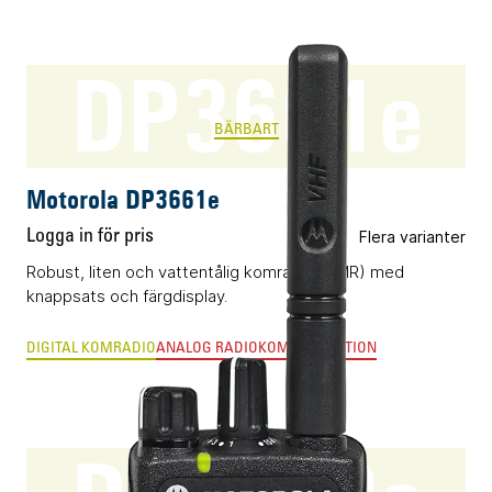
DP3661e
BÄRBART
Motorola DP3661e
Logga in för pris
Flera varianter
Robust, liten och vattentålig komradio (DMR) med
knappsats och färgdisplay.
DIGITAL KOMRADIO
ANALOG RADIOKOMMUNIKATION