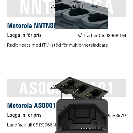
NNTN8036A
ENERGITILLBEHÖR
Motorola NNTN8036A
Logga in för pris
Vårt art.nr 05.R3968ITM
Radioinsats med iTM-stöd för multienhetsladdare
AS000123A01
ENERGITILLBEHÖR
Motorola AS000123A01
Logga in för pris
Vårt art.nr 05.R3970
Laddfack till 05.R3966N PMPN4402