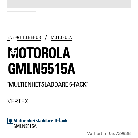
GMLN5515A
/
ENERGITILLBEHÖR
MOTOROLA
MOTOROLA
GMLN5515A
"MULTIENHETSLADDARE 6-FACK"
VERTEX
Multienhetsladdare 6-fack
GMLN5515A
Vårt art.nr 05.V3963B