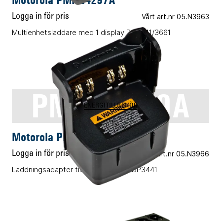
Logga in för pris
Vårt art.nr 05.N3963
Multienhetsladdare med 1 display DP3441/3661
PMLN6669A
ENERGITILLBEHÖR
Motorola PMLN6669A
Logga in för pris
Vårt art.nr 05.N3966
Laddningsadapter till 6-facksladd / DP3441