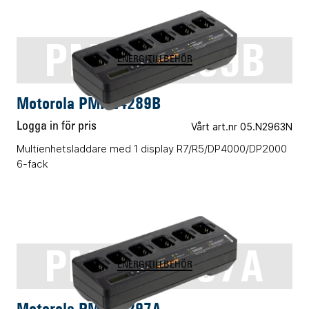
PMPN4289B
ENERGITILLBEHÖR
Motorola PMPN4289B
Logga in för pris
Vårt art.nr 05.N2963N
Multienhetsladdare med 1 display R7/R5/DP4000/DP2000
6-fack
PMPN4297A
ENERGITILLBEHÖR
Motorola PMPN4297A