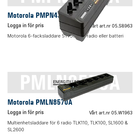
Motorola PMPN4392A
Logga in för pris
Vårt art.nr 05.S8963
Motorola 6-facksladdare ST7500 för radio eller batteri
PMLN8570A
ENERGITILLBEHÖR
Motorola PMLN8570A
Logga in för pris
Vårt art.nr 05.W1963
Multienhetsladdare för 6 radio TLK110, TLK100, SL1600 &
SL2600