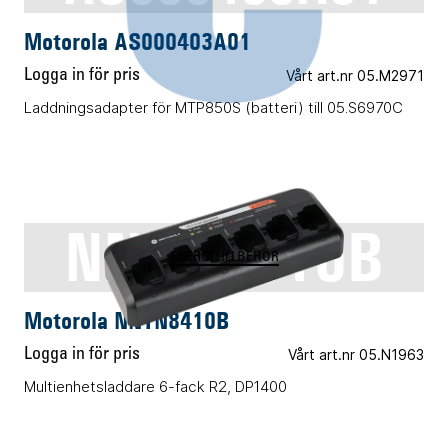
Motorola AS000403A01
Logga in för pris
Vårt art.nr 05.M2971
Laddningsadapter för MTP850S (batteri) till 05.S6970C
NNTN8410B
ENERGITILLBEHÖR
Motorola NNTN8410B
Logga in för pris
Vårt art.nr 05.N1963
Multienhetsladdare 6-fack R2, DP1400