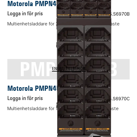
Motorola PMPN4554A
Logga in för pris
Vårt art.nr 05.S6970B
Multienhetsladdare för 24 st batterier med väggfäste
PMPN4544B
ENERGITILLBEHÖR
Motorola PMPN4544B
Logga in för pris
Vårt art.nr 05.S6970C
Multienhetsladdare för 12 st batterier med väggfäste