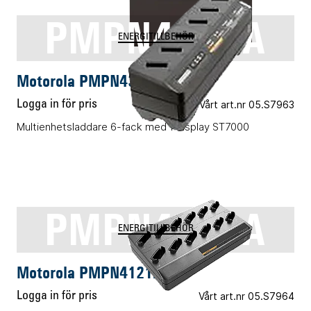
PMPN4372A
ENERGITILLBEHÖR
Motorola PMPN4372A
Logga in för pris
Vårt art.nr 05.S7963
Multienhetsladdare 6-fack med 1 display ST7000
PMPN4121A
ENERGITILLBEHÖR
Motorola PMPN4121A
Logga in för pris
Vårt art.nr 05.S7964