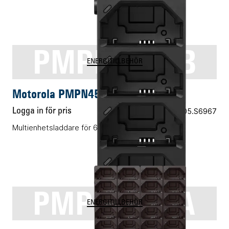
PMPN4534B
ENERGITILLBEHÖR
Motorola PMPN4534B
Logga in för pris
Vårt art.nr 05.S6967
Multienhetsladdare för 6 st batterier
PMPN4554A
ENERGITILLBEHÖR