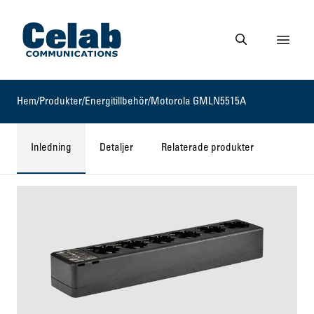
Gå till startsidan
Visa 
Gå till söksidan
Hem
/
Produkter
/
Energitillbehör
/
Motorola GMLN5515A
Inledning
Detaljer
Relaterade produkter