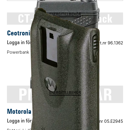
CT-Inline PowerPack
ENERGITILLBEHÖR
Ceotronics CT-Inline PowerPack
Logga in för pris
Vårt art.nr 96.1362
Powerbank till CeoTronics CT-MultiPTTs.
PMNN4159AR
ENERGITILLBEHÖR
Motorola PMNN4159AR
Logga in för pris
Vårt art.nr 05.E2945