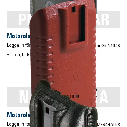
PMNN4258AR
ENERGITILLBEHÖR
Motorola PMNN4258AR
Logga in för pris
Vårt art.nr 05.N1948
Batteri, Li-ION, 2900mAh
NNTN7383A
ENERGITILLBEHÖR
Motorola NNTN7383A
Logga in för pris
Vårt art.nr 05.M2944ATEX