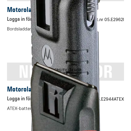
Motorola WPLN4184
Logga in för pris
Vårt art.nr 05.E2962I
Bordsladdare
NNTN5510DR
ENERGITILLBEHÖR
Motorola NNTN5510DR
Logga in för pris
Vårt art.nr 05.E2944ATEX
ATEX-batteri, Li-ION, 1480mAh