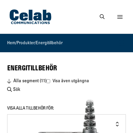
Gå till startsidan
Visa 
Gå till söksidan
Hem
/
Produkter
/
Energitillbehör
ENERGITILLBEHÖR
Alla segment (11)
Visa även utgångna
Sök
VISA ALLA TILLBEHÖR FÖR: