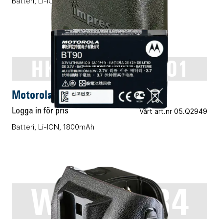
Batteri, Li-ION, 2600mAh
HKNN4013ASP01
ENERGITILLBEHÖR
Motorola HKNN4013ASP01
Logga in för pris
Vårt art.nr 05.Q2949
Batteri, Li-ION, 1800mAh
WPLN4184
ENERGITILLBEHÖR