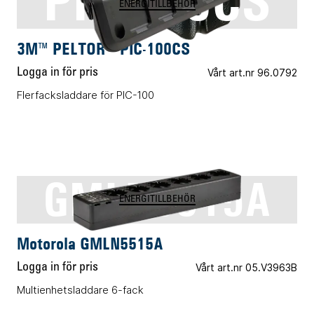
PIC-100CS
ENERGITILLBEHÖR
3M™ PELTOR™ PIC-100CS
Logga in för pris
Vårt art.nr 96.0792
Flerfacksladdare för PIC-100
GMLN5515A
ENERGITILLBEHÖR
Motorola GMLN5515A
Logga in för pris
Vårt art.nr 05.V3963B
Multienhetsladdare 6-fack