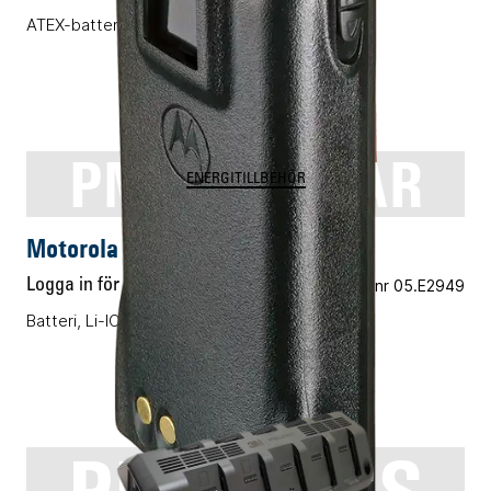
ATEX-batteri, Li-ION, 725mAh
PMNN4158AR
ENERGITILLBEHÖR
Motorola PMNN4158AR
Logga in för pris
Vårt art.nr 05.E2949
Batteri, Li-ION, 1500mAh