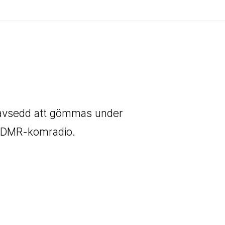
 avsedd att gömmas under
e DMR-komradio.