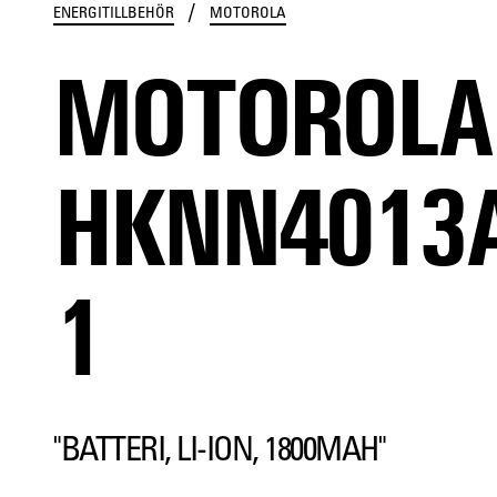
/
ENERGITILLBEHÖR
MOTOROLA
MOTOROLA
HKNN4013
1
"BATTERI, LI-ION, 1800MAH"