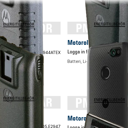
TN5510DR
PMNN425
ENERGITILLBEHÖR
ENERGITILLBEHÖR
Motorola PMNN4258
a NNTN5510DR
Logga in för pris
Vårt art
 pris
Vårt art.nr 05.E2944ATEX
Batteri, Li-ION, 2900mAh
i, Li-ION, 1480mAh
NN4151AR
PMNN45
ENERGITILLBEHÖR
ENERGITILLBEHÖR
la PMNN4151AR
Motorola PMNN4545A
 pris
Vårt art.nr 05.E2947
Logga in för pris
Vårt art