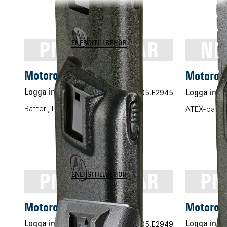
PMNN4159AR
NN
ENERGITILLBEHÖR
Motorola PMNN4159AR
Motorol
Logga in för pris
Vårt art.nr 05.E2945
Logga in för
Batteri, Li-ION, 2600mAh
ATEX-batter
PMNN4158AR
PM
ENERGITILLBEHÖR
Motorola PMNN4158AR
Motoro
Logga in för pris
Vårt art.nr 05.E2949
Logga in för