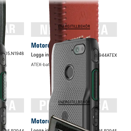
8AR
NNTN7383A
ENERGITILLBEHÖR
AR
Motorola NNTN7383A
.nr 05.N1948
Logga in för pris
Vårt art.nr 05.M2944ATEX
ATEX-batteri, Li-ION, 725mAh
45A
PMNN4546A
ENERGITILLBEHÖR
Motorola PMNN4546A
.nr 05.B2944
Logga in för pris
Vårt art.nr 05.B2945