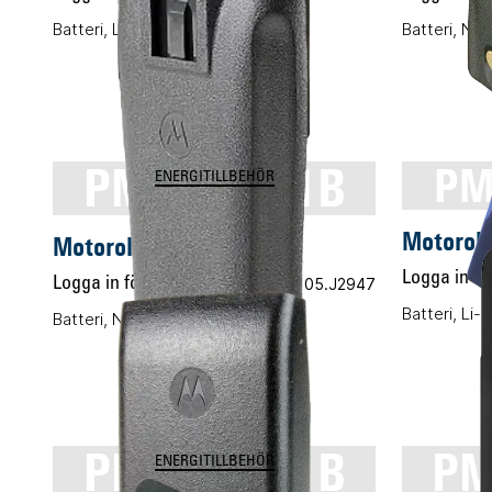
Batteri, Li-ION, 1500mAh
Batteri, Ni
PMNN4251B
PM
ENERGITILLBEHÖR
Motoro
Motorola PMNN4251B
Logga in för
Logga in för pris
Vårt art.nr 05.J2947
Batteri, Li
Batteri, NiMH, 1400mAh
PMNN4351B
PM
ENERGITILLBEHÖR