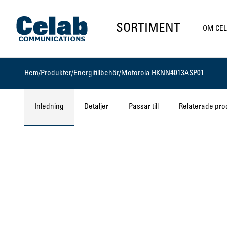
Gå till startsidan
SORTIMENT
OM CE
Hem
/
Produkter
/
Energitillbehör
/
Motorola HKNN4013ASP01
Inledning
Detaljer
Passar till
Relaterade pro