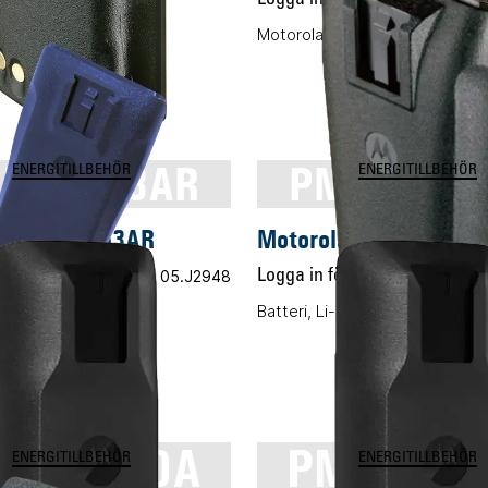
MH, 1300mAh
Motorola Lex L11 standardbatt
NN4253AR
PMNN425
ENERGITILLBEHÖR
ENERGITILLBEHÖR
la PMNN4253AR
Motorola PMNN4254
 pris
Vårt art.nr 05.J2948
Logga in för pris
Vårt ar
-ION, 1600mAh
Batteri, Li-ION, 2300mAh
NN4600A
PMNN45
ENERGITILLBEHÖR
ENERGITILLBEHÖR