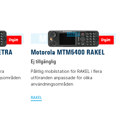
MOBILT
TRA
MTM5400 RAKEL
Utgått
Utgått
ETRA
Motorola MTM5400 RAKEL
Ej tillgänglig
era
Pålitlig mobilstation för RAKEL i flera
ngsområden.
utföranden anpassade för olika
användningsområden.
RAKEL