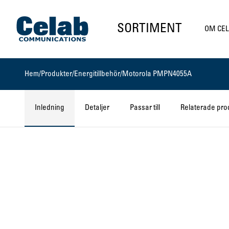
Gå till startsidan
SORTIMENT
OM CE
Hem
/
Produkter
/
Energitillbehör
/
Motorola PMPN4055A
Inledning
Detaljer
Passar till
Relaterade pro