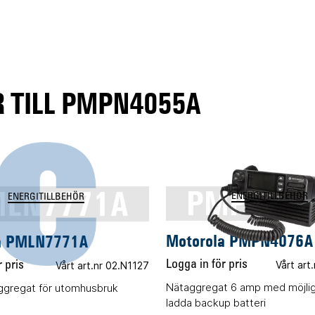
 TILL PMPN4055A
LN7771A
PMPN40
ENERGITILLBEHÖR
ENERGITILLBEHÖR
Motorola PMPN4076A
a PMLN7771A
Logga in för pris
Vårt art
 pris
Vårt art.nr 02.N1127
Nätaggregat 6 amp med möjlig
ggregat för utomhusbruk
ladda backup batteri