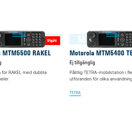
MOBILT
MOBILT
M5500 RAKEL
MTM5400 TE
Utgått
a MTM5500 RAKEL
Motorola MTM5400 T
g
Ej tillgänglig
n för RAKEL med dubbla
Pålitlig TETRA-mobilstation i fl
eler.
utföranden för olika användni
TETRA