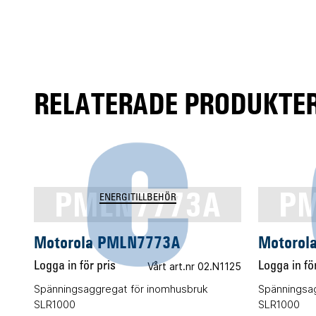
RELATERADE PRODUKTER
PMLN7773A
PM
ENERGITILLBEHÖR
Motorola PMLN7773A
Motorol
Logga in för pris
Vårt art.nr 02.N1125
Logga in för
Spänningsaggregat för inomhusbruk
Spänningsa
SLR1000
SLR1000