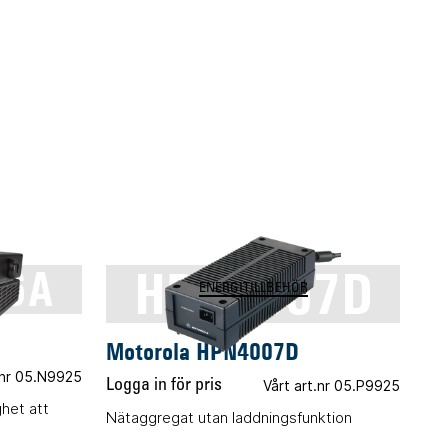
HPN4007D
76A
ENERGITILLBEHÖR
Motorola HPN4007D
.nr 05.N9925
Logga in för pris
Vårt art.nr 05.P9925
het att
Nätaggregat utan laddningsfunktion