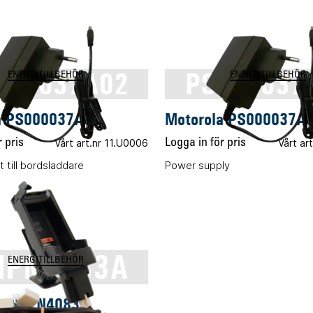
000037A02
PS000037
ENERGITILLBEHÖR
ENERGITILLBEHÖR
a PS000037A02
Motorola PS000037A
 pris
Vårt art.nr 11.U0006
Logga in för pris
Vårt ar
 till bordsladdare
Power supply
PN4083A
ENERGITILLBEHÖR
a PMPN4083A