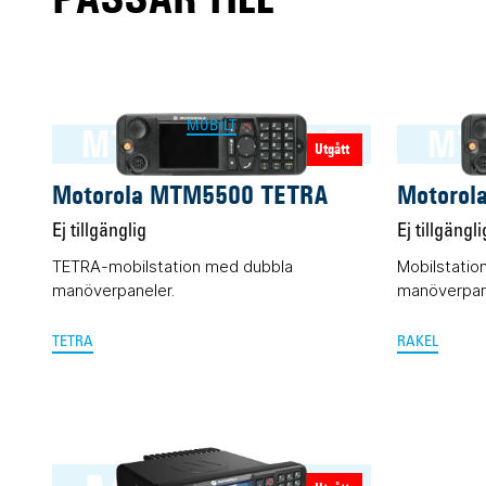
MOBILT
MTM5500 TETRA
MT
Utgått
Motorola MTM5500 TETRA
Motorol
Ej tillgänglig
Ej tillgängli
TETRA-mobilstation med dubbla
Mobilstatio
manöverpaneler.
manöverpan
TETRA
RAKEL