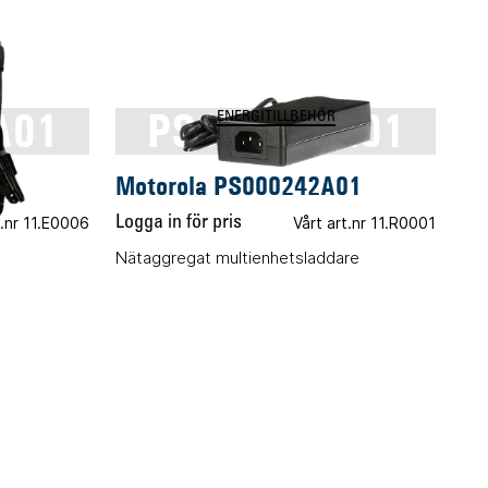
A01
PS000242A01
ENERGITILLBEHÖR
01
Motorola PS000242A01
t.nr 11.E0006
Logga in för pris
Vårt art.nr 11.R0001
Nätaggregat multienhetsladdare