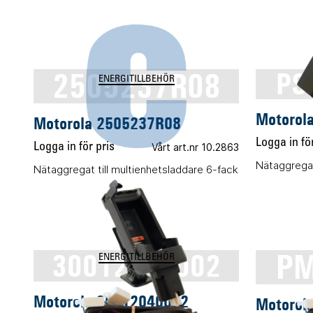
2505237R08
PS
ENERGITILLBEHÖR
Motorol
Motorola 2505237R08
Logga in för
Logga in för pris
Vårt art.nr 10.2863
Nätaggregat
Nätaggregat till multienhetsladdare 6-fack
30012040002
PM
ENERGITILLBEHÖR
Motorola 30012040002
Motorol