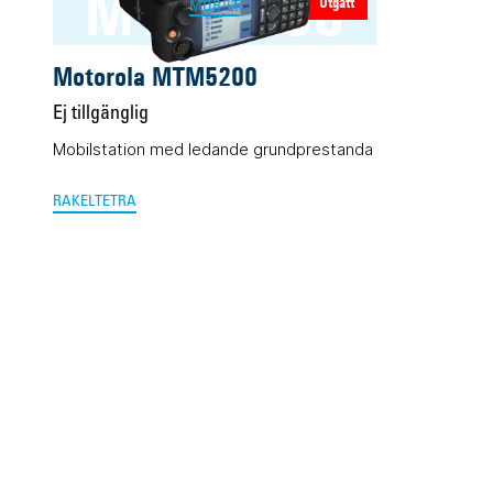
MTM5200
Utgått
MOBILT
Motorola MTM5200
Ej tillgänglig
Mobilstation med ledande grundprestanda
RAKEL
TETRA