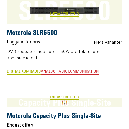
SLR5500
utrustningen i sin egen takt.
Läs mer om produktfamiljen här
INFRASTRUKTUR
Motorola SLR5500
Logga in för pris
Flera varianter
DMR-repeater med upp till 50W uteffekt under
kontinuerlig drift
DIGITAL KOMRADIO
ANALOG RADIOKOMMUNIKATION
INFRASTRUKTUR
Capacity Plus Single-Site
Motorola Capacity Plus Single-Site
Endast offert