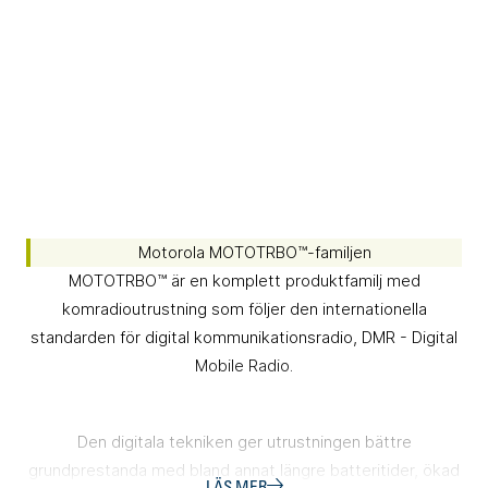
Motorola MOTOTRBO™-familjen
MOTOTRBO™ är en komplett produktfamilj med
komradioutrustning som följer den internationella
standarden för digital kommunikationsradio, DMR - Digital
Mobile Radio.
Den digitala tekniken ger utrustningen bättre
grundprestanda med bland annat längre batteritider, ökad
LÄS MER