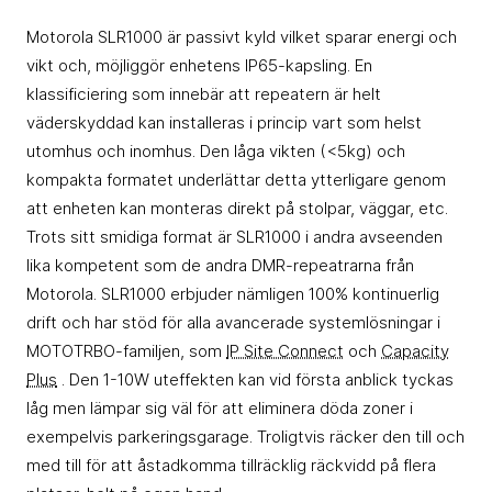
Motorola SLR1000 är passivt kyld vilket sparar energi och
vikt och, möjliggör enhetens IP65-kapsling. En
klassificiering som innebär att repeatern är helt
väderskyddad kan installeras i princip vart som helst
utomhus och inomhus. Den låga vikten (<5kg) och
kompakta formatet underlättar detta ytterligare genom
att enheten kan monteras direkt på stolpar, väggar, etc.
Trots sitt smidiga format är SLR1000 i andra avseenden
lika kompetent som de andra DMR-repeatrarna från
Motorola. SLR1000 erbjuder nämligen 100% kontinuerlig
drift och har stöd för alla avancerade systemlösningar i
MOTOTRBO-familjen, som
IP Site Connect
och
Capacity
Plus
. Den 1-10W uteffekten kan vid första anblick tyckas
låg men lämpar sig väl för att eliminera döda zoner i
exempelvis parkeringsgarage. Troligtvis räcker den till och
med till för att åstadkomma tillräcklig räckvidd på flera