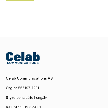
Celab Communications AB
Org.nr
556197-1291
Styrelsens säte
Kungälv
VAT
SE556197129101