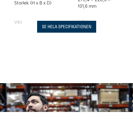
Storlek (H x B x D)
101,6 mm
Vikt
4,54 kg
SE HELA SPECIFIKATIONEN
12 VDC (11.0-15.5
Strömförsöjning
VDC)
Driftemperatur
-30 °C till +60 °C
Driftprofil
100%
Tx (N female), Rx
Anslutningar
(BNC female), USB-
B, 2x Ethernet
RADIOEGENSKAPER
UHF
VHF