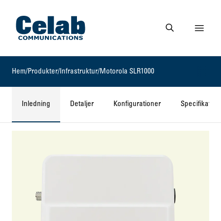
Gå till startsidan
Visa 
Gå till söksidan
Hem
/
Produkter
/
Infrastruktur
/
Motorola SLR1000
Inledning
Detaljer
Konfigurationer
Specifikation