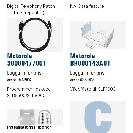
Digital Telephony Patch
NAI Data feature
feature (repeater)
Övriga tillbehör
Installationstillbehör
Motorola
Motorola
30009477001
BR000143A01
Logga in för pris
Logga in för pris
art.nr 19.N5802
art.nr 02.N1964
Programmeringskabel
Väggfäste till SLR1000
SLR5500/SLR8000
Installationstillbehör
Energitillbehör