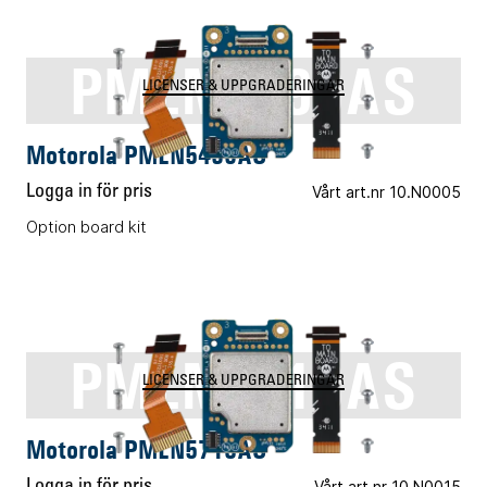
PMLN5496AS
LICENSER & UPPGRADERINGAR
Motorola PMLN5496AS
Logga in för pris
Vårt art.nr 10.N0005
Option board kit
PMLN5718AS
LICENSER & UPPGRADERINGAR
Motorola PMLN5718AS
Logga in för pris
Vårt art.nr 10.N0015