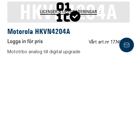
HKVN4204A
LICENSER & UPPGRADERINGAR
Motorola HKVN4204A
Logga in för pris
Vårt art.nr 17.N0062
Lämn
Mototrbo analog till digital upgrade
HKVN4037A
LICENSER & UPPGRADERINGAR
Motorola HKVN4037A
Logga in för pris
Vårt art.nr 17.N0065
BFM v4.0 Fleet management license key