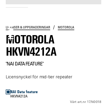
HKVN4212A
/
LICENSER & UPPGRADERINGAR
MOTOROLA
MOTOROLA
HKVN4212A
"NAI DATA FEATURE"
Licensnyckel för mid-tier repeater
NAI Data feature
HKVN4212A
Vårt art.nr 17.N0018