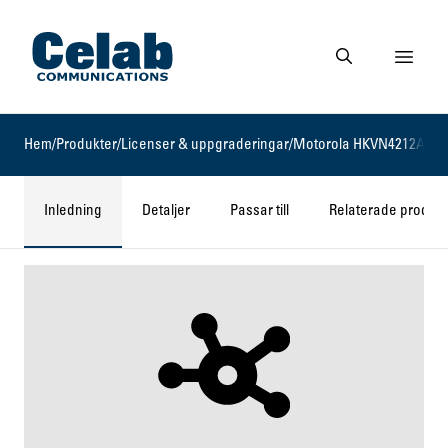
Gå till startsidan
Visa 
Gå till söksidan
Hem
/
Produkter
/
Licenser & uppgraderingar
/
Motorola HKVN4212A
Inledning
Detaljer
Passar till
Relaterade produkt