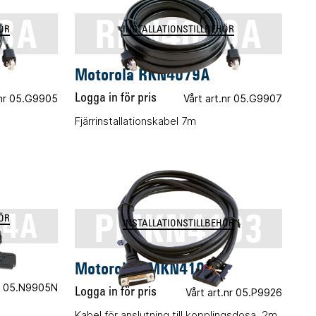
8A
RKN4079A
ÖR
INSTALLATIONSTILLBEHÖR
Motorola RKN4079A
.nr 05.G9905
Logga in för pris
Vårt art.nr 05.G9907
Fjärrinstallationskabel 7m
PMKN4103
44A
ÖR
INSTALLATIONSTILLBEHÖR
Motorola PMKN4103
nr 05.N9905N
Logga in för pris
Vårt art.nr 05.P9926
Kabel för anslutning till kopplingsdosa, 2m