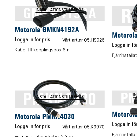
R
GMKN4192A
INSTALLATIONSTILLBEHÖR
I
Motorola GMKN4192A
Motorol
Logga in för pris
Vårt art.nr 05.H9926
Logga in för
Kabel till kopplingsbox 6m
Fjärrinstall
PMKN4030
PM
I
INSTALLATIONSTILLBEHÖR
Motorol
Motorola PMKN4030
Logga in för
Logga in för pris
Vårt art.nr 05.K9970
Fjärrinstall
Fjärrinstallationskabel 2,3 m