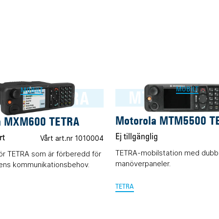
MOBILT
M600 TETRA
MTM5500 TE
MOBILT
Motorola MTM5500 T
a MXM600 TETRA
Ej tillgänglig
rt
Vårt art.nr 1010004
TETRA-mobilstation med dubb
för TETRA som är förberedd för
manöverpaneler.
ns kommunikationsbehov.
TETRA