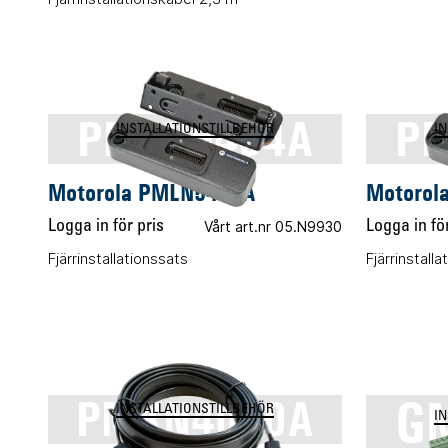
PMLN5404A
PM
INSTALLATIONSTILLBEHÖR
I
Motorola PMLN5404A
Motorol
Logga in för pris
Vårt art.nr 05.N9930
Logga in för
Fjärrinstallationssats
Fjärrinstal
G
PMKN4020A
INSTALLATIONSTILLBEHÖR
I