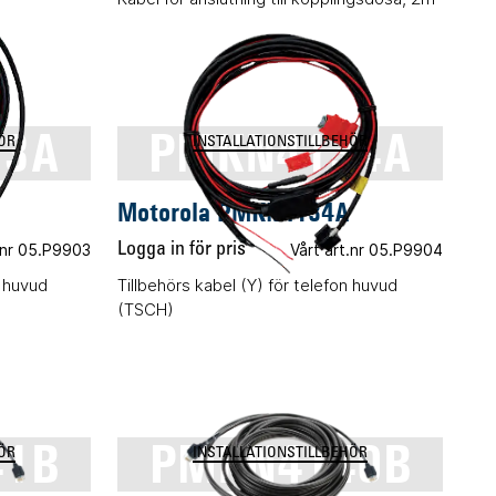
33A
PMKN4134A
ÖR
INSTALLATIONSTILLBEHÖR
Motorola PMKN4134A
.nr 05.P9903
Logga in för pris
Vårt art.nr 05.P9904
l huvud
Tillbehörs kabel (Y) för telefon huvud
(TSCH)
41B
PMKN4140B
ÖR
INSTALLATIONSTILLBEHÖR