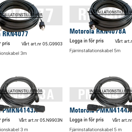
KN4077
RKN407
INSTALLATIONSTILLBEH
NSTALLATIONSTILLBEHÖR
Motorola RKN4078A
a RKN4077
Logga in för pris
Vårt art
 pris
Vårt art.nr 05.G9903
Fjärrinstallationskabel 5m
ationskabel 3m
KN4143A
PMKN41
NSTALLATIONSTILLBEHÖR
INSTALLATIONSTILLBEH
a PMKN4143A
Motorola PMKN4144A
 pris
Vårt art.nr 05.N9903N
Logga in för pris
Vårt art.
ationskabel 3 m
Fjärrinstallationskabel 5 m