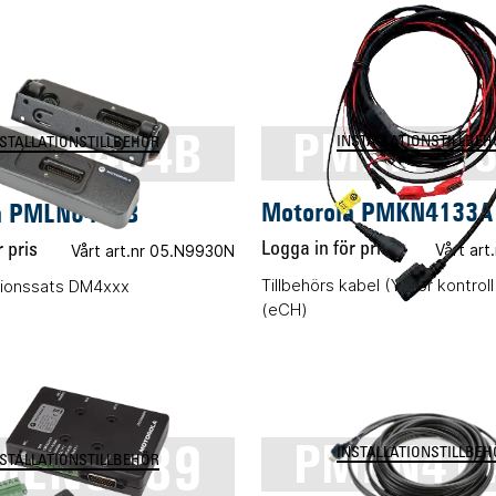
LN6404B
PMKN41
INSTALLATIONSTILLBEH
NSTALLATIONSTILLBEHÖR
Motorola PMKN4133A
a PMLN6404B
Logga in för pris
Vårt art
 pris
Vårt art.nr 05.N9930N
Tillbehörs kabel (Y) för kontrol
lationssats DM4xxx
(eCH)
MLN5089
PMKN41
INSTALLATIONSTILLBEH
NSTALLATIONSTILLBEHÖR