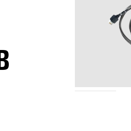
B
PMKN4139B