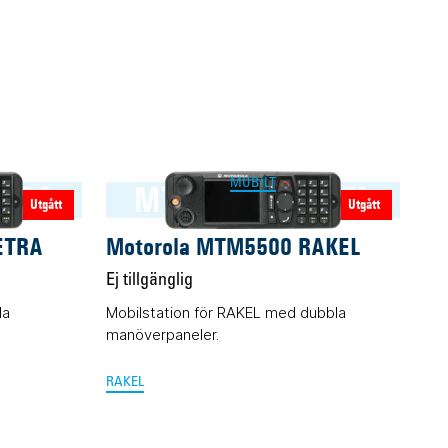
MOBILT
TRA
MTM5500 RAKEL
Utgått
Utgått
ETRA
Motorola MTM5500 RAKEL
Ej tillgänglig
la
Mobilstation för RAKEL med dubbla
manöverpaneler.
RAKEL