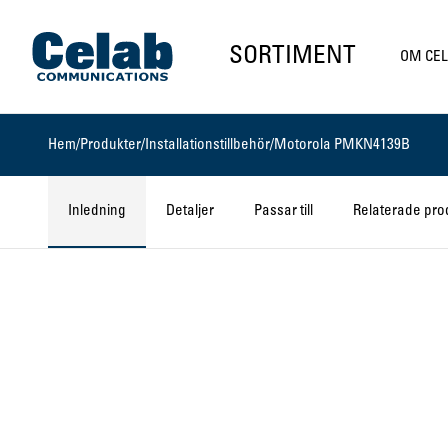
Gå till startsidan
SORTIMENT
OM CE
Hem
/
Produkter
/
Installationstillbehör
/
Motorola PMKN4139B
Inledning
Detaljer
Passar till
Relaterade pro