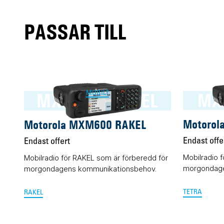
PASSAR TILL
MXM600 RAKEL
MX
MOBILT
Motorol
Motorola MXM600 RAKEL
Endast offe
Endast offert
Mobilradio 
Mobilradio för RAKEL som är förberedd för
morgondage
morgondagens kommunikationsbehov.
TETRA
RAKEL