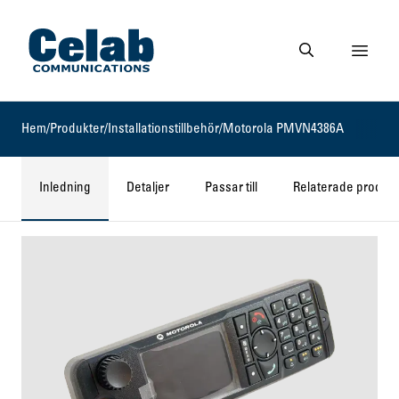
Gå till startsidan
Visa 
Gå till söksidan
Hem
/
Produkter
/
Installationstillbehör
/
Motorola PMVN4386A
Inledning
Detaljer
Passar till
Relaterade produkt