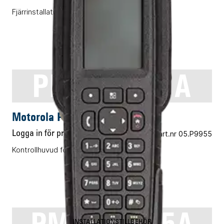
Fjärrinstallationsfront
PMVN4408A
INSTALLATIONSTILLBEHÖR
Motorola PMVN4408A
Logga in för pris
Vårt art.nr 05.P9955
Kontrollhuvud för MTM5500
PMWN4025A
INSTALLATIONSTILLBEHÖR