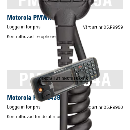
Motorola PMWN4025A
Logga in för pris
Vårt art.nr 05.P9959
Kontrollhuvud Telephone Style
PMVN4394A
INSTALLATIONSTILLBEHÖR
Motorola PMVN4394A
Logga in för pris
Vårt art.nr 05.P9960
Kontrollhuvud för delat montage