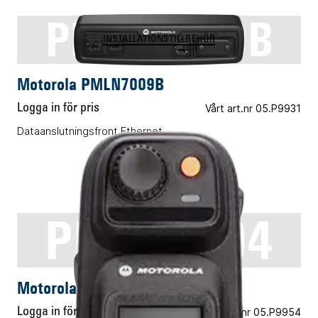
PMLN7009B
INSTALLATIONSTILLBEHÖR
Motorola PMLN7009B
Logga in för pris
Vårt art.nr 05.P9931
Dataanslutningsfront Ethernet
PMLN4904
INSTALLATIONSTILLBEHÖR
Motorola PMLN4904
Logga in för pris
Vårt art.nr 05.P9954