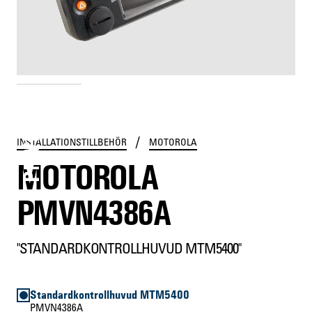
PMVN4386A
/
INSTALLATIONSTILLBEHÖR
MOTOROLA
MOTOROLA
PMVN4386A
"STANDARDKONTROLLHUVUD MTM5400"
Standardkontrollhuvud MTM5400
PMVN4386A