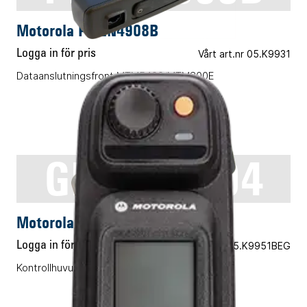
Motorola PMLN4908B
Logga in för pris
Vårt art.nr 05.K9931
Dataanslutningsfront MTM5400/MTM800E
GMWN4304
INSTALLATIONSTILLBEHÖR
Motorola GMWN4304
Logga in för pris
Vårt art.nr 05.K9951BEG
Kontrollhuvud för delat montage begagnat