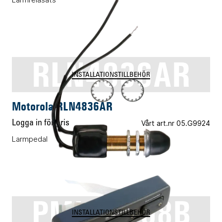
RLN4836AR
INSTALLATIONSTILLBEHÖR
Motorola RLN4836AR
Logga in för pris
Vårt art.nr 05.G9924
Larmpedal
PMLN4908B
INSTALLATIONSTILLBEHÖR