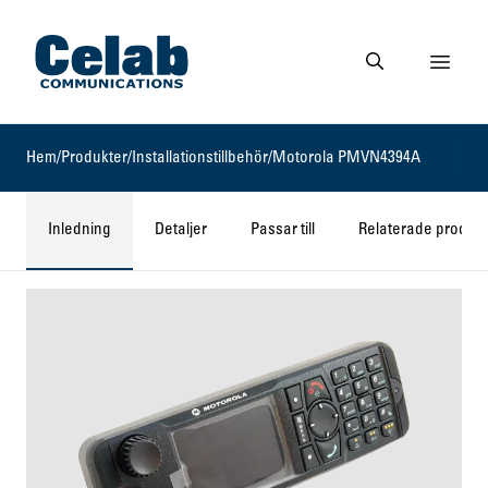
Gå till startsidan
Visa 
Gå till söksidan
Hem
/
Produkter
/
Installationstillbehör
/
Motorola PMVN4394A
Inledning
Detaljer
Passar till
Relaterade produkt