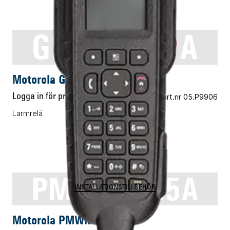
GMLN5091A
INSTALLATIONSTILLBEHÖR
Motorola GMLN5091A
Logga in för pris
Vårt art.nr 05.P9906
Larmrelä
PMWN4025A
INSTALLATIONSTILLBEHÖR
Motorola PMWN4025A